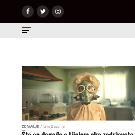
ZDRAVLJE
prije 2 godine
Što se događa s tijelom ako zadržavate