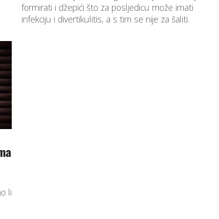
formirati i džepići što za posljedicu može imati
infekciju i divertikulitis, a s tim se nije za šaliti.
ima
 li