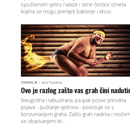
ispuštenom vjetru nalaze i sitne čestice izmeta
kojima se mogu prenijeti bakterije i virusi.
ZDRAVLJE
prije 9 godina
Ovo je razlog zašto vas grah čini nadut
Neugodna i tabuizirana, pa ipak posve prirodna
pojava - puštanje vjetrova - povezuje se s
konzumacijom graha. Zašto grah nadima i možemo
se izbacivanjem te...