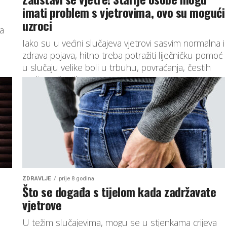
imati problem s vjetrovima, ovo su mogući
uzroci
a
Iako su u većini slučajeva vjetrovi sasvim normalna i
zdrava pojava, hitno treba potražiti liječničku pomoć
u slučaju velike boli u trbuhu, povraćanja, čestih
proljeva, čestih...
ZDRAVLJE
prije 8 godina
Što se događa s tijelom kada zadržavate
vjetrove
U težim slučajevima, mogu se u stjenkama crijeva