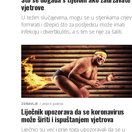
vjetrove
U težim slučajevima, mogu se u stjenkama crijev
formirati i džepići što za posljedicu može imati
infekciju i divertikulitis, a s tim se nije za šaliti.
ZDRAVLJE
prije 6 godina
Liječnik upozorava da se koronavirus
može širiti i ispuštanjem vjetrova
Liječnici su već i prije toga upozoravali da se u