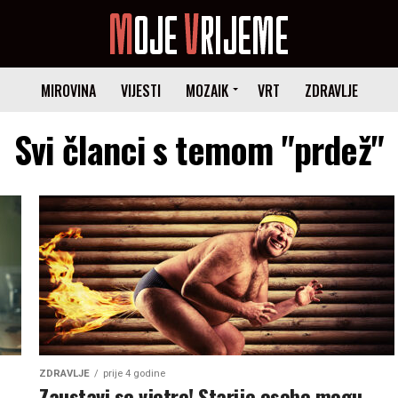
MIROVINA
VIJESTI
MOZAIK
VRT
ZDRAVLJE
Svi članci s temom "prdež"
ZDRAVLJE
prije 4 godine
Zaustavi se vjetre! Starije osobe mogu