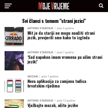
Svi članci s temom "strani jezici"
AKTIVNO STARENJE
prije 5 godina
Mit je da stariji ne mogu naučiti strani
jezik, provjerili smo kako to izgleda
AKTIVNO STARENJE
prije 7 godina
‘Sad napokon imam vremena pa učim strani
jezik!’
MOZAIK
prije 7 godina
Nova aplikacija za zamjenu tuđica
hrvatskim riječima
AKTIVNO STARENJE
prije 12 godina
Vježbajte mozak, učite jezike