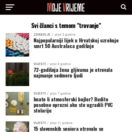
Svi članci s temom "trovanje"
ZDRAVLJE
prije 3 godine
Najpopularniji lijek u Hrvatskoj uzrokuje
smrt 50 Australaca godišnje
VIJESTI
prije 4 godine
72-godišnja žena gljivama je otrovala
najmanje sedmero ljudi
VIJESTI
prije 7 godina
Imate li atmosferski bojler? Budite
posebno oprezni ako ste ugradili PVC
stolariju
VIJESTI
prije 11 godina
15 slovenskih seniora otrovalo se