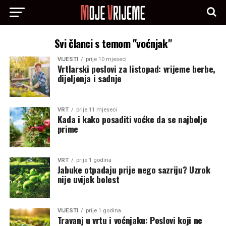
Svi članci s temom "voćnjak"
VIJESTI
prije 10 mjeseci
Vrtlarski poslovi za listopad: vrijeme berbe,
dijeljenja i sadnje
VRT
prije 11 mjeseci
Kada i kako posaditi voćke da se najbolje
prime
VRT
prije 1 godina
Jabuke otpadaju prije nego sazriju? Uzrok
nije uvijek bolest
VIJESTI
prije 1 godina
Travanj u vrtu i voćnjaku: Poslovi koji ne