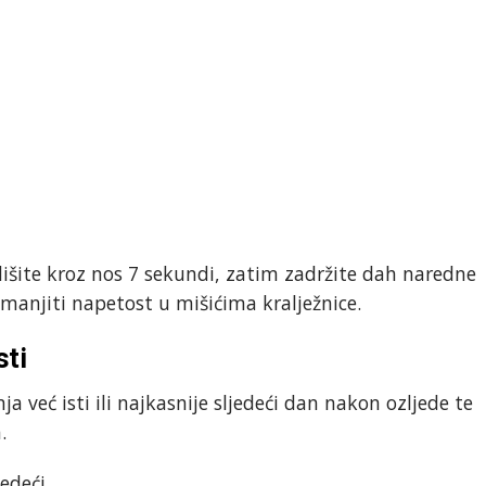
išite kroz nos 7 sekundi, zatim zadržite dah naredne
smanjiti napetost u mišićima kralježnice.
sti
 već isti ili najkasnije sljedeći dan nakon ozljede te
.
edeći.