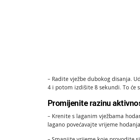
– Radite vježbe dubokog disanja. Ud
4 i potom izdišite 8 sekundi. To će 
Promijenite razinu aktivno
– Krenite s laganim vježbama hodanja
lagano povećavajte vrijeme hodanja
– Smanjite vrijeme koje provodite sj