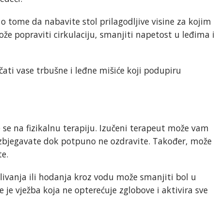
 o tome da nabavite stol prilagodljive visine za kojim
može popraviti cirkulaciju, smanjiti napetost u leđima i
jačati vase trbušne i leđne mišiće koji podupiru
e se na fizikalnu terapiju. Izučeni terapeut može vam
izbjegavate dok potpuno ne ozdravite. Također, može
te.
plivanja ili hodanja kroz vodu može smanjiti bol u
 je vježba koja ne opterećuje zglobove i aktivira sve