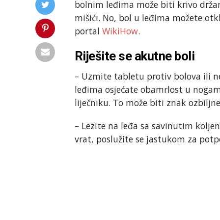
bolnim leđima može biti krivo držanje
mišići. No, bol u leđima možete otk
portal
WikiHow
.
Riješite se akutne boli
– Uzmite tabletu protiv bolova ili 
leđima osjećate obamrlost u nogama
liječniku. To može biti znak ozbiljne
– Lezite na leđa sa savinutim koljeni
vrat, poslužite se jastukom za potp