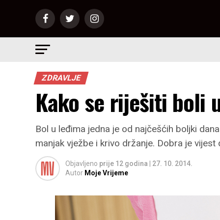
ZDRAVLJE
Kako se riješiti boli
Bol u leđima jedna je od najčešćih boljki dana
manjak vježbe i krivo držanje. Dobra je vijest d
Objavljeno
prije 12 godina
|
27. 10. 2014.
Autor
Moje Vrijeme