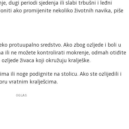
, dugi periodi sjedenja ili slabi trbušni i leđni
loniti ako promijenite nekoliko životnih navika, piše
neko protuupalno sredstvo. Ako zbog ozljede i boli u
 ili ne možete kontrolirati mokrenje, odmah otiđite
 ozljede živaca koji okružuju kralješke.
ma ili noge podignite na stolicu. Ako ste ozlijedili i
oru vratnim kralješcima.
OGLAS