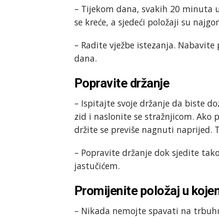
– Tijekom dana, svakih 20 minuta ust
se kreće, a sjedeći položaji su najgo
– Radite vježbe istezanja. Nabavite p
dana.
Popravite držanje
– Ispitajte svoje držanje da biste do
zid i naslonite se stražnjicom. Ako 
držite se previše nagnuti naprijed. 
– Popravite držanje dok sjedite tako 
jastučićem.
Promijenite položaj u koj
– Nikada nemojte spavati na trbuhu