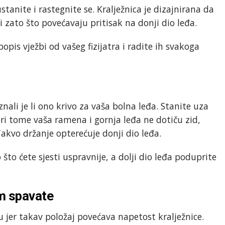
anite i rastegnite se. Kralježnica je dizajnirana da
ri zato što povećavaju pritisak na donji dio leđa.
opis vježbi od vašeg fizijatra i radite ih svakoga
znali je li ono krivo za vaša bolna leđa. Stanite uza
pri tome vaša ramena i gornja leđa ne dotiču zid,
Takvo držanje opterećuje donji dio leđa.
što ćete sjesti uspravnije, a dolji dio leđa poduprite
em spavate
 jer takav položaj povećava napetost kralježnice.