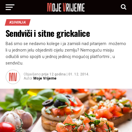
KUHINJA
Sendviči i sitne grickalice
Baš smo se nedavno kolege i ja zamisli nad pitanjem ­ možemo
li u jednom jelu objediniti cijelu zemlju? Nemoguću misiju
odlučili smo spojiti u jednoj jedinoj mogućoj platfortmi ; u
sendviču.
Objavljeno
prije 12 godina
|
01. 12. 2014.
Autor
Moje Vrijeme