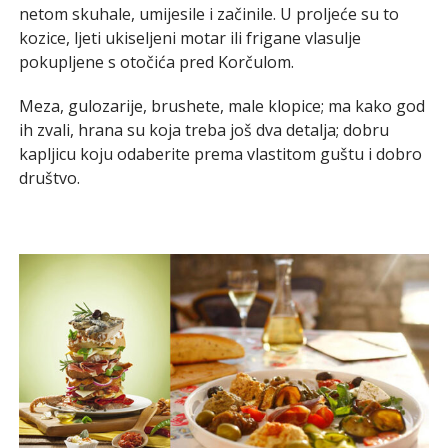
netom skuhale, umijesile i začinile. U proljeće su to
kozice, ljeti ukiseljeni motar ili frigane vlasulje
pokupljene s otočića pred Korčulom.
Meza, gulozarije, brushete, male klopice; ma kako god
ih zvali, hrana su koja treba još dva detalja; dobru
kapljicu koju odaberite prema vlastitom guštu i dobro
društvo.