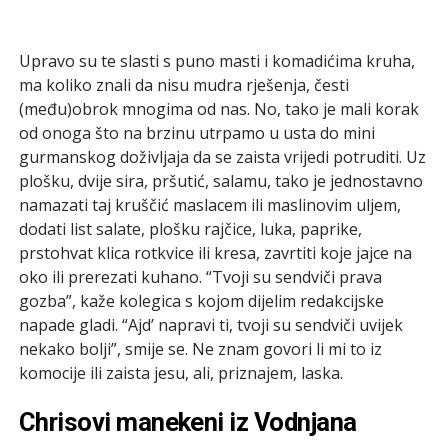
Upravo su te slasti s puno masti i komadićima kruha,
ma koliko znali da nisu mudra rješenja, česti
(među)obrok mnogima od nas. No, tako je mali korak
od onoga što na brzinu utrpamo u usta do mini
gurmanskog doživljaja da se zaista vrijedi potruditi. Uz
plošku, dvije sira, pršutić, salamu, tako je jednostavno
namazati taj kruščić maslacem ili maslinovim uljem,
dodati list salate, plošku rajčice, luka, paprike,
prstohvat klica rotkvice ili kresa, zavrtiti koje jajce na
oko ili prerezati kuhano. “Tvoji su sendviči prava
gozba”, kaže kolegica s kojom dijelim redakcijske
napade gladi. “Ajd’ napravi ti, tvoji su sendviči uvijek
nekako bolji”, smije se. Ne znam govori li mi to iz
komocije ili zaista jesu, ali, priznajem, laska.
Chrisovi manekeni iz Vodnjana