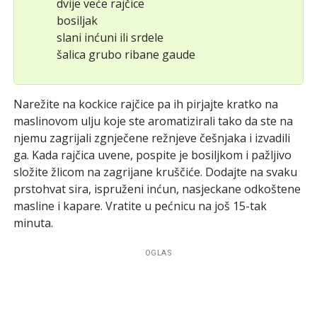
dvije veće rajčice
bosiljak
slani inćuni ili srdele
šalica grubo ribane gaude
Narežite na kockice rajčice pa ih pirjajte kratko na
maslinovom ulju koje ste aromatizirali tako da ste na
njemu zagrijali zgnječene režnjeve češnjaka i izvadili
ga. Kada rajčica uvene, pospite je bosiljkom i pažljivo
složite žlicom na zagrijane kruščiće. Dodajte na svaku
prstohvat sira, ispruženi inćun, nasjeckane odkoštene
masline i kapare. Vratite u pećnicu na još 15-tak
minuta.
OGLAS