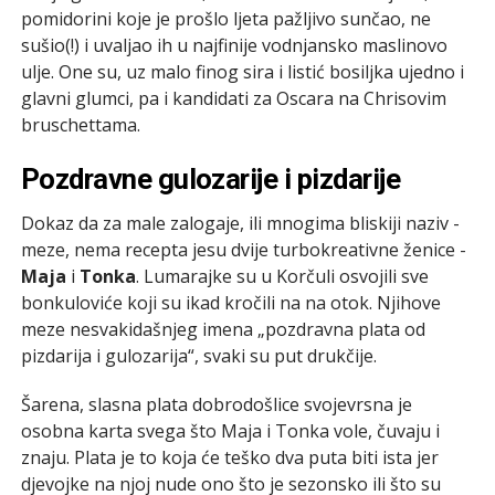
pomidorini koje je prošlo ljeta pažljivo sunčao, ne
sušio(!) i uvaljao ih u najfinije vodnjansko maslinovo
ulje. One su, uz malo finog sira i listić bosiljka ujedno i
glavni glumci, pa i kandidati za Oscara na Chrisovim
bruschettama.
Pozdravne gulozarije i pizdarije
Dokaz da za male zalogaje, ili mnogima bliskiji naziv ­
meze, nema recepta jesu dvije turbokreativne ženice ­
Maja
i
Tonka
. Lumarajke su u Korčuli osvojili sve
bonkuloviće koji su ikad kročili na na otok. Njihove
meze nesvakidašnjeg imena „pozdravna plata od
pizdarija i gulozarija“, svaki su put drukčije.
Šarena, slasna plata dobrodošlice svojevrsna je
osobna karta svega što Maja i Tonka vole, čuvaju i
znaju. Plata je to koja će teško dva puta biti ista jer
djevojke na njoj nude ono što je sezonsko ili što su