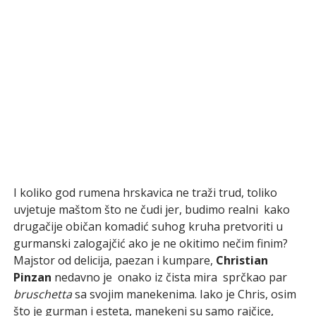
I koliko god rumena hrskavica ne traži trud, toliko
uvjetuje maštom što ne čudi jer, budimo realni ­ kako
drugačije običan komadić suhog kruha pretvoriti u
gurmanski zalogajčić ako je ne okitimo nečim finim?
Majstor od delicija, paezan i kumpare,
Christian
Pinzan
nedavno je ­ onako iz čista mira ­ sprčkao par
bruschetta
sa svojim manekenima. Iako je Chris, osim
što je gurman i esteta, manekeni su samo rajčice,