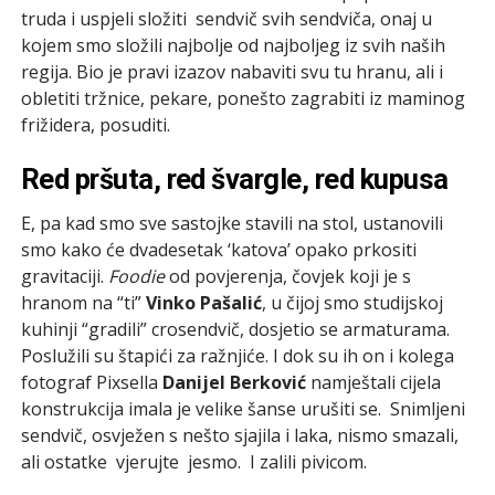
truda i uspjeli složiti ­ sendvič svih sendviča, onaj u
kojem smo složili najbolje od najboljeg iz svih naših
regija. Bio je pravi izazov nabaviti svu tu hranu, ali i
obletiti tržnice, pekare, ponešto zagrabiti iz maminog
frižidera, posuditi.
Red pršuta, red švargle, red kupusa
E, pa kad smo sve sastojke stavili na stol, ustanovili
smo kako će dvadesetak ‘katova’ opako prkositi
gravitaciji.
Foodie
od povjerenja, čovjek koji je s
hranom na “ti”
Vinko Pašalić
, u čijoj smo studijskoj
kuhinji “gradili” cro­sendvič, dosjetio se armaturama.
Poslužili su štapići za ražnjiće. I dok su ih on i kolega
fotograf Pixsella
Danijel Berković
namještali cijela
konstrukcija imala je velike šanse urušiti se. Snimljeni
sendvič, osvježen s nešto sjajila i laka, nismo smazali,
ali ostatke ­ vjerujte ­ jesmo. I zalili pivicom.