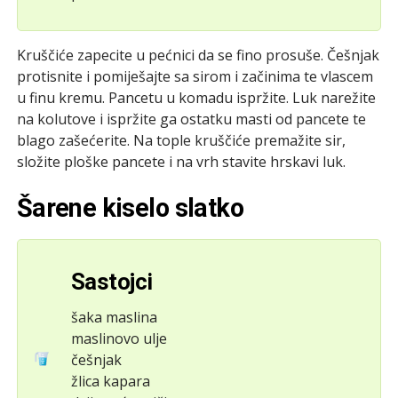
Kruščiće zapecite u pećnici da se fino prosuše. Češnjak
protisnite i pomiješajte sa sirom i začinima te vlascem
u finu kremu. Pancetu u komadu ispržite. Luk narežite
na kolutove i ispržite ga ostatku masti od pancete te
blago zašećerite. Na tople kruščiće premažite sir,
složite ploške pancete i na vrh stavite hrskavi luk.
Šarene kiselo slatko
Sastojci
šaka maslina
maslinovo ulje
češnjak
žlica kapara