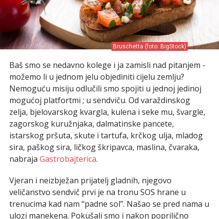
Bruschetta (foto: BigStock)
Baš smo se nedavno kolege i ja zamisli nad pitanjem ­
možemo li u jednom jelu objediniti cijelu zemlju?
Nemoguću misiju odlučili smo spojiti u jednoj jedinoj
mogućoj platfortmi ; u sendviču. Od varaždinskog
zelja, bjelovarskog kvargla, kulena i seke mu, švargle,
zagorskog kuružnjaka, dalmatinske pancete,
istarskog pršuta, skute i tartufa, krčkog ulja, mladog
sira, paškog sira, ličkog škripavca, maslina, čvaraka,
nabraja
Gastrobajterica
.
Vjeran i neizbježan prijatelj gladnih, njegovo
veličanstvo sendvič prvi je na tronu SOS hrane u
trenucima kad nam “padne sol”. Našao se pred nama u
ulozi manekena. Pokušali smo i nakon poprilično