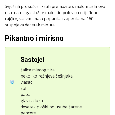
Svježi ili prosušeni kruh premažite s malo maslinova
ulja, na njega složite malo sir, polovicu ocijeđene
rajčice, sasvim malo poparite i zapecite na 160
stupnjeva desetak minuta
Pikantno i mirisno
Sastojci
šalica mladog sira
nekoliko režnjeva češnjaka
vlasac
sol
papar
glavica luka
desetak ploški polusuhe šarene
pancete