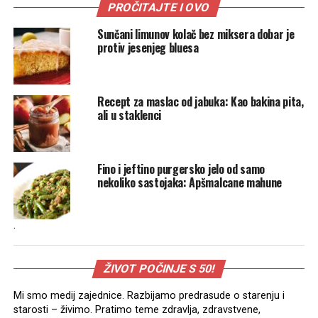
PROČITAJTE I OVO
Sunčani limunov kolač bez miksera dobar je
protiv jesenjeg bluesa
Recept za maslac od jabuka: Kao bakina pita,
ali u staklenci
Fino i jeftino purgersko jelo od samo
nekoliko sastojaka: Apšmalcane mahune
.
ŽIVOT POČINJE S 50!
Mi smo medij zajednice. Razbijamo predrasude o starenju i
starosti – živimo. Pratimo teme zdravlja, zdravstvene,