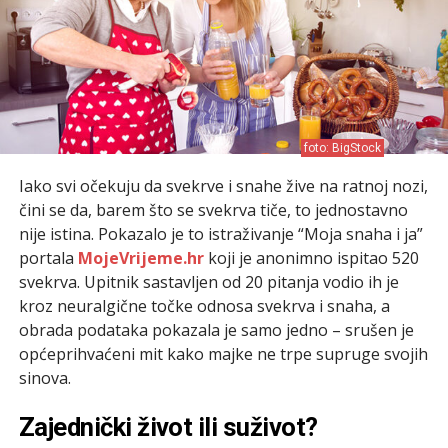
foto: BigStock
Iako svi očekuju da svekrve i snahe žive na ratnoj nozi,
čini se da, barem što se svekrva tiče, to jednostavno
nije istina. Pokazalo je to istraživanje “Moja snaha i ja”
portala
MojeVrijeme.hr
koji je anonimno ispitao 520
svekrva. Upitnik sastavljen od 20 pitanja vodio ih je
kroz neuralgične točke odnosa svekrva i snaha, a
obrada podataka pokazala je samo jedno – srušen je
općeprihvaćeni mit kako majke ne trpe supruge svojih
sinova.
Zajednički život ili suživot?