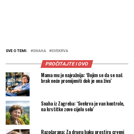
SVE O TEMI:
SNAHA
SVEKRVA
PROČITAJTE I OVO
Mama mu je najvažnija: ‘Bojim se da se naš
brak neće promijeniti dok je ona živa’
Snaha iz Zagreba: ‘Svekrva je van kontrole,
na krstitke zove cijelo selo’
Razočarana: Za drugu baku prostiru crveni