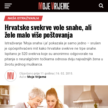
NAŠA ISTRAŽIVANJA
Hrvatske svekrve vole snahe, ali
žele malo više poštovanja
Istraživanje ‘Moja snaha i ja’ pokazala je samo jedno – srušen
je općeprihvaćeni mit kako hrvatske svekrve ne trpe snahe.
Ispitano je 520 svekrva koje su anonimno odgovorale na
pitanja o neuralgičnim točkama odnosa dviju najvažnijih žena u
životu jednog muškarca.
Objavljeno
prije 11 godina
|
16. 02. 2015.
Autor
Moje Vrijeme