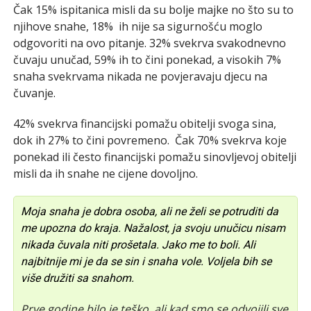
Čak 15% ispitanica misli da su bolje majke no što su to
njihove snahe, 18% ih nije sa sigurnošću moglo
odgovoriti na ovo pitanje. 32% svekrva svakodnevno
čuvaju unučad, 59% ih to čini ponekad, a visokih 7%
snaha svekrvama nikada ne povjeravaju djecu na
čuvanje.
42% svekrva financijski pomažu obitelji svoga sina,
dok ih 27% to čini povremeno. Čak 70% svekrva koje
ponekad ili često financijski pomažu sinovljevoj obitelji
misli da ih snahe ne cijene dovoljno.
Moja snaha je dobra osoba, ali ne želi se potruditi da
me upozna do kraja. Nažalost, ja svoju unučicu nisam
nikada čuvala niti prošetala. Jako me to boli. Ali
najbitnije mi je da se sin i snaha vole. Voljela bih se
više družiti sa snahom.
Prve godine bilo je teško, ali kad smo se odvojili sve