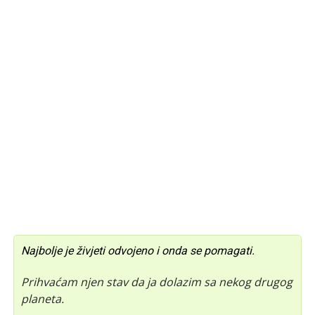
Najbolje je živjeti odvojeno i onda se pomagati.
Prihvaćam njen stav da ja dolazim sa nekog drugog
planeta.