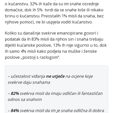
o kućanstvu. 32% ih kaže da su im snahe osrednje
domaćice, dok ih 5% tvrdi da se snahe loše ili nikako
brinu o kućanstvu. Preostalih 1% misli da snaha, bez
njihove pomoći, ne bi uspjela voditi kućanstvo.
Koliko su današnje svekrve emancipirane govori i
podatak da ih 83% misli da njihov sin i snaha trebaju
dijeliti kućanske poslove, 13% ih nije sigurno u to, dok
ih samo 4% misli kako podjela na muške i ženske
poslove „postoji s razlogom“.
– učestalost viđanja
ne utječe
na ocjene koje
svekrve daju snahama
–
82%
svekrva misli da imaju odličan ili fantastičan
odnos sa snahom
–
84%
svekrva misli da im je snaha odlična ili dobra