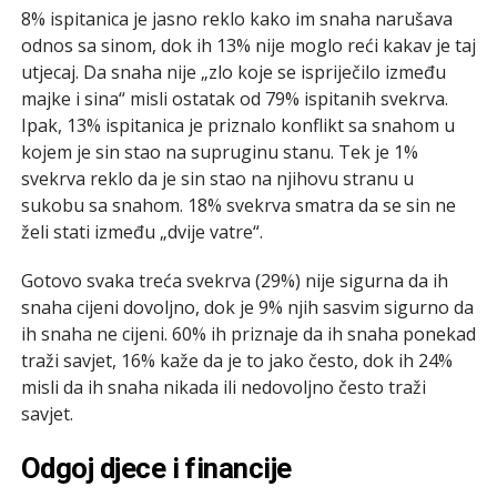
8% ispitanica je jasno reklo kako im snaha narušava
odnos sa sinom, dok ih 13% nije moglo reći kakav je taj
utjecaj. Da snaha nije „zlo koje se ispriječilo između
majke i sina“ misli ostatak od 79% ispitanih svekrva.
Ipak, 13% ispitanica je priznalo konflikt sa snahom u
kojem je sin stao na supruginu stanu. Tek je 1%
svekrva reklo da je sin stao na njihovu stranu u
sukobu sa snahom. 18% svekrva smatra da se sin ne
želi stati između „dvije vatre“.
Gotovo svaka treća svekrva (29%) nije sigurna da ih
snaha cijeni dovoljno, dok je 9% njih sasvim sigurno da
ih snaha ne cijeni. 60% ih priznaje da ih snaha ponekad
traži savjet, 16% kaže da je to jako često, dok ih 24%
misli da ih snaha nikada ili nedovoljno često traži
savjet.
Odgoj djece i financije