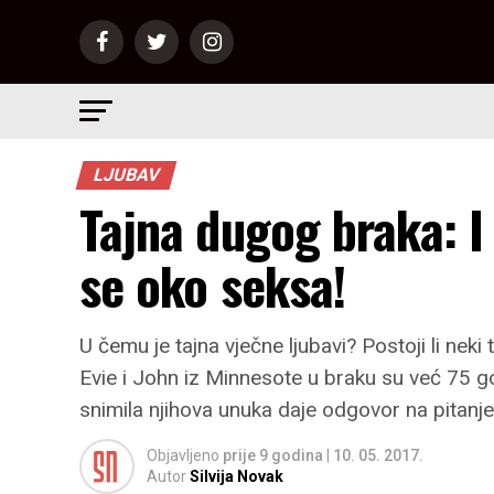
LJUBAV
Tajna dugog braka: I
se oko seksa!
U čemu je tajna vječne ljubavi? Postoji li neki
Evie i John iz Minnesote u braku su već 75 go
snimila njihova unuka daje odgovor na pitanje 
Objavljeno
prije 9 godina
|
10. 05. 2017.
Autor
Silvija Novak