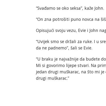
“Svađamo se oko seksa”, kaže John.
“On zna potrošiti puno novca na šiš
Opisujući svoju vezu, Evie i John nag
“Uvijek smo se držali za ruke. I u sre
da ne padnemo”, šali se Evie.
“U braku je najvažnije da budete do
Mi si govorimo lijepe stvari. Na pri
jedan drugi muškarac, na što mi je 
drugi muškarac.”