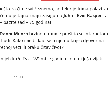
e nešto za čime svi čeznemo, no tek rijetkima polazi za
U čemu je tajna znaju zasigurno
John
i
Evie Kasper
iz
– pazite sad – 75 godina!
Danni Munro
brzinom munje proširio se internetom
a ljudi. Kako i ne bi kad se u njemu krije odgovor na
etnoj vezi ili braku čitav život?
mijeh kaže Evie. “89 mi je godina i on mi još uvijek
OGLAS