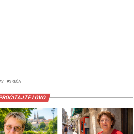
AV
SREĆA
PROČITAJTE I OVO