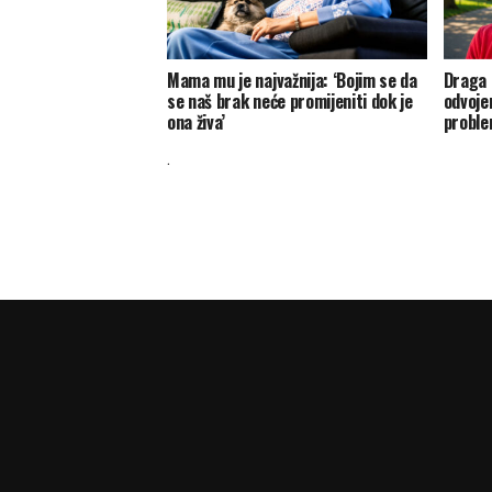
Mama mu je najvažnija: ‘Bojim se da
Draga K
se naš brak neće promijeniti dok je
odvojen
ona živa’
probl
.