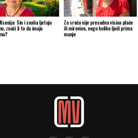
senija: Sin i snaha ljetuju
Za sreću nije presudna visina plaće
o, znači li to da imaju
ili mirovine, nego koliko ljudi prima
ema?
manje