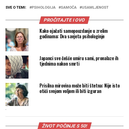
SVE O TEMI:
PSIHOLOGIJA
SAMOĆA
USAMLJENOST
PROČITAJTE I OVO
Kako ojačati samopouzdanje u zrelim
godinama: Dva savjeta psihologinje
Japanci sve češće umiru sami, pronalaze ih
tjednima nakon smrti
Prisilna mirovina može biti štetna: Nije isto
otići svojom voljom ili biti izguran
.
ŽIVOT POČINJE S 50!