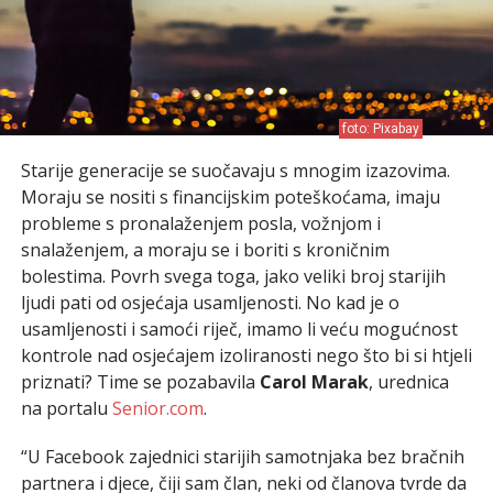
foto: Pixabay
Starije generacije se suočavaju s mnogim izazovima.
Moraju se nositi s financijskim poteškoćama, imaju
probleme s pronalaženjem posla, vožnjom i
snalaženjem, a moraju se i boriti s kroničnim
bolestima. Povrh svega toga, jako veliki broj starijih
ljudi pati od osjećaja usamljenosti. No kad je o
usamljenosti i samoći riječ, imamo li veću mogućnost
kontrole nad osjećajem izoliranosti nego što bi si htjeli
priznati? Time se pozabavila
Carol Marak
, urednica
na portalu
Senior.com
.
“U Facebook zajednici starijih samotnjaka bez bračnih
partnera i djece, čiji sam član, neki od članova tvrde da