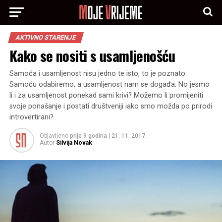
AKTIVNO STARENJE
Kako se nositi s usamljenošću
Samoća i usamljenost nisu jedno te isto, to je poznato.
Samoću odabiremo, a usamljenost nam se događa. No jesmo
li i za usamljenost ponekad sami krivi? Možemo li promijeniti
svoje ponašanje i postati društveniji iako smo možda po prirodi
introvertirani?
Objavljeno
prije 9 godina
|
21. 11. 2017.
Autor
Silvija Novak