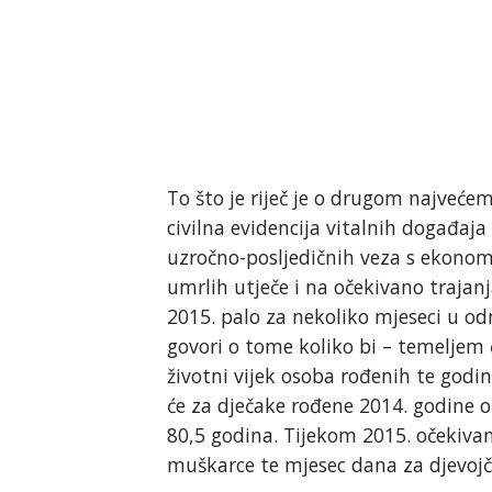
To što je riječ je o drugom najveće
civilna evidencija vitalnih događaj
uzročno-posljedičnih veza s ekonom
umrlih utječe i na očekivano trajanj
2015. palo za nekoliko mjeseci u od
govori o tome koliko bi – temeljem
životni vijek osoba rođenih te godin
će za dječake rođene 2014. godine oč
80,5 godina. Tijekom 2015. očekivani
muškarce te mjesec dana za djevojč