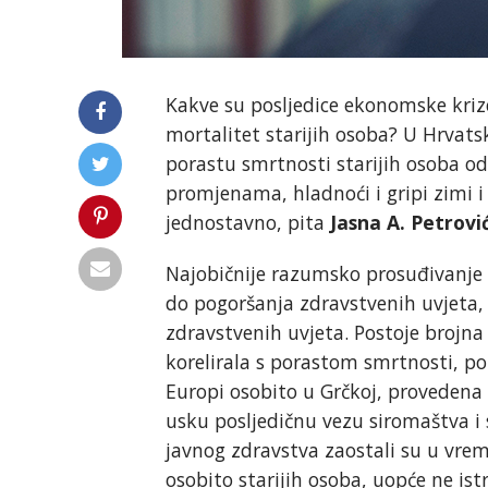
Kakve su posljedice ekonomske krize 
mortalitet starijih osoba? U Hrvats
porastu smrtnosti starijih osoba od
promjenama, hladnoći i gripi zimi i 
jednostavno, pita
Jasna A. Petrovi
Najobičnije razumsko prosuđivanje
do pogoršanja zdravstvenih uvjeta
zdravstvenih uvjeta. Postoje brojna
korelirala s porastom smrtnosti, po
Europi osobito u Grčkoj, provedena 
usku posljedičnu vezu siromaštva i s
javnog zdravstva zaostali su u vrem
osobito starijih osoba, uopće ne istr