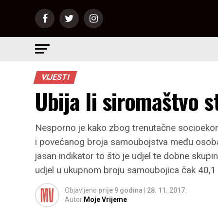
VIJESTI
Ubija li siromaštvo 
Nesporno je kako zbog trenutačne socioekono
i povećanog broja samoubojstva među osobam
jasan indikator to što je udjel te dobne skup
udjel u ukupnom broju samoubojica čak 40,1
Objavljeno
prije 9 godina
|
28. 11. 2017.
Autor
Moje Vrijeme