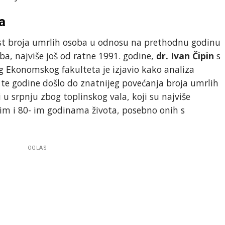
a
ast broja umrlih osoba u odnosu na prethodnu godinu
ba, najviše još od ratne 1991. godine,
dr. Ivan Čipin
s
 Ekonomskog fakulteta je izjavio kako analiza
a te godine došlo do znatnijeg povećanja broja umrlih
i u srpnju zbog toplinskog vala, koji su najviše
0-im i 80- im godinama života, posebno onih s
OGLAS