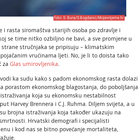
foto: S. Bura/S.Bogdanic/Mojevrijeme.hr
i rasta siromaštva starijih osoba po zdravlje i
koj se time nitko ozbiljno ne bavi, a sve promjene u
 strane stručnjaka se pripisuju – klimatskim
pojačanim vrućinama ljeti. No, je li to doista tako
ć
za
Glas umirovljenika
.
 vodi ka sudu kako s padom ekonomskog rasta dolazi
, a porastom ekonomskog blagostanja, do poboljšanja
 istraživanja koja su ekonomsku nestabilnost
put Harvey Brennera i C.J. Ruhma. Diljem svijeta, a u
su brojna istraživanja koja također ukazuju na
mrtnosti. Hrvatski demografi i specijalisti
enu i kod nas se bitno povećanje mortaliteta,
ažuje.