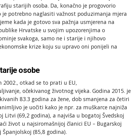
afiju starijih osoba. Da, konačno je progovorio
o je potrebno naglasiti važnost poduzimanja mjera
vrijeme kada je gotovo sva pažnja usmjerena na
epublike Hrvatske u svojim upozorenjima o
minje svakoga, samo ne i starije i njihovo
ekonomske krize koju su upravo oni ponijeli na
tarije osobe
 2002., otkad se to prati u EU,
uljivanje, očekivanog životnog vijeka. Godina 2015. je
čekivanih 83.3 godina za žene, dob smanjena za četiri
animljivo je uočiti kako je npr. za muškarce najniža
 Litvi (69,2 godina), a najviša u bogatoj Švedskoj
aći život u najsiromašnijoj članici EU – Bugarskoj
oj Španjolskoj (85,8 godina).