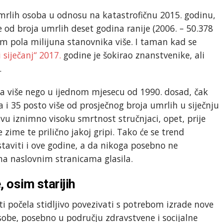
umrlih osoba u odnosu na katastrofičnu 2015. godinu,
više od broja umrlih deset godina ranije (2006. – 50.378
m pola milijuna stanovnika više. I taman kad se
i siječanj“ 2017.
godine je šokirao znanstvenike, ali
.
ba više nego u ijednom mjesecu od 1990. dosad, čak
a i 35 posto više od prosječnog broja umrlih u siječnju
vu iznimno visoku smrtnost stručnjaci, opet, prije
 zime te prilično jakoj gripi. Tako će se trend
taviti i ove godine, a da nikoga posebno ne
 na naslovnim stranicama glasila.
 osim starijih
i počela stidljivo povezivati s potrebom izrade nove
 osobe, posebno u području zdravstvene i socijalne