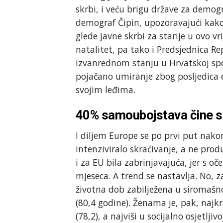
skrbi, i veću brigu države za demogr
demograf Čipin, upozoravajući kak
glede javne skrbi za starije u ovo 
natalitet, pa tako i Predsjednica R
izvanrednom stanju u Hrvatskoj spo
pojačano umiranje zbog posljedica 
svojim leđima.
40% samoubojstava čine s
I diljem Europe se po prvi put nakon
intenziviralo skraćivanje, a ne prod
i za EU bila zabrinjavajuća, jer s o
mjeseca. A trend se nastavlja. No, z
životna dob zabilježena u siromašnoj
(80,4 godine). Ženama je, pak, najkr
(78,2), a najviši u socijalno osjetljiv