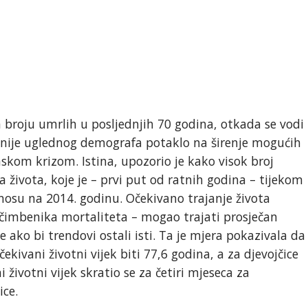
m broju umrlih u posljednjih 70 godina, otkada se vodi
a nije uglednog demografa potaklo na širenje mogućih
skom krizom. Istina, upozorio je kako visok broj
a života, koje je – prvi put od ratnih godina – tijekom
nosu na 2014. godinu. Očekivano trajanje života
 čimbenika mortaliteta – mogao trajati prosječan
e ako bi trendovi ostali isti. Ta je mjera pokazivala da
ekivani životni vijek biti 77,6 godina, a za djevojčice
 životni vijek skratio se za četiri mjeseca za
ice.