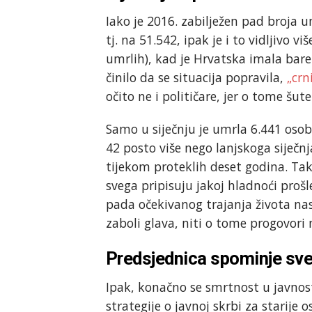
Iako je 2016. zabilježen pad broja 
tj. na 51.542, ipak je i to vidljivo 
umrlih), kad je Hrvatska imala bare
činilo da se situacija popravila,
„crn
očito ne i političare, jer o tome šute
Samo u siječnju je umrla 6.441 oso
42 posto više nego lanjskoga siječnj
tijekom proteklih deset godina. Tak
svega pripisuju jakoj hladnoći prošle
pada očekivanog trajanja života nas
zaboli glava, niti o tome progovori
Predsjednica spominje sve,
Ipak, konačno se smrtnost u javnost
strategije o javnoj skrbi za starije