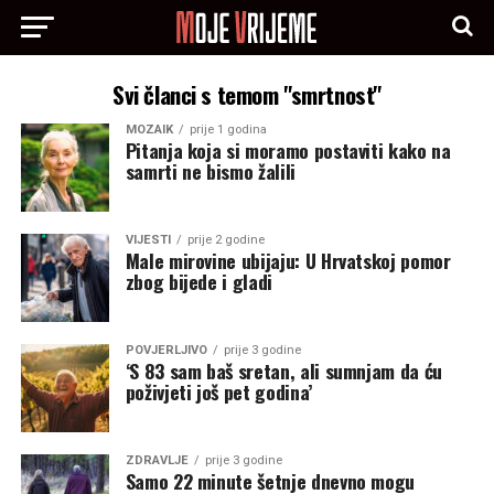
Svi članci s temom "smrtnost"
MOZAIK
prije 1 godina
Pitanja koja si moramo postaviti kako na
samrti ne bismo žalili
VIJESTI
prije 2 godine
Male mirovine ubijaju: U Hrvatskoj pomor
zbog bijede i gladi
POVJERLJIVO
prije 3 godine
‘S 83 sam baš sretan, ali sumnjam da ću
poživjeti još pet godina’
ZDRAVLJE
prije 3 godine
Samo 22 minute šetnje dnevno mogu