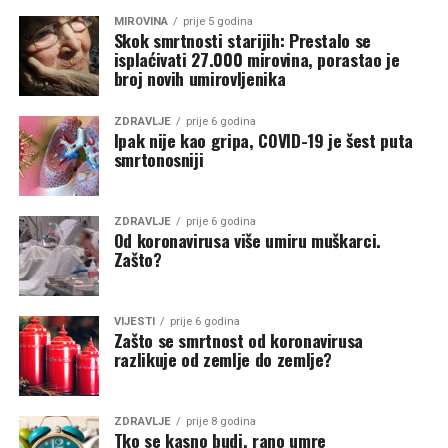
MIROVINA
prije 5 godina
Skok smrtnosti starijih: Prestalo se
isplaćivati 27.000 mirovina, porastao je
broj novih umirovljenika
ZDRAVLJE
prije 6 godina
Ipak nije kao gripa, COVID-19 je šest puta
smrtonosniji
ZDRAVLJE
prije 6 godina
Od koronavirusa više umiru muškarci.
Zašto?
VIJESTI
prije 6 godina
Zašto se smrtnost od koronavirusa
razlikuje od zemlje do zemlje?
ZDRAVLJE
prije 8 godina
Tko se kasno budi, rano umre