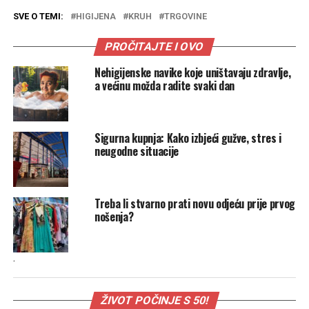
SVE O TEMI:
HIGIJENA
KRUH
TRGOVINE
PROČITAJTE I OVO
Nehigijenske navike koje uništavaju zdravlje,
a većinu možda radite svaki dan
Sigurna kupnja: Kako izbjeći gužve, stres i
neugodne situacije
Treba li stvarno prati novu odjeću prije prvog
nošenja?
.
ŽIVOT POČINJE S 50!