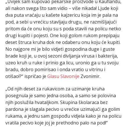
„Uvijek sam kupovao pekarske proizvode u Kauflandu,
ali nakon svega što sam vidio – više nikada! Ljude koji
dva puta vraćaju u kašete kajzericu koja im je pala na
pod, a sebi u vrećicu stavljaju drugu, ne razmišljajući
pritom da će onu koju su s poda stavili na policu netko
drugi kupiti i pojesti. One koji golom rukom prepipaju
deset štruca kruha dok ne odaberu onu koju će kupiti.
No najgore mi je bilo vidjeti gospodina duge i guste
brade koji je, u ovoj sezoni divljanja virusa i bakterija,
uzeo kruh u ruke i prinio ga licu, uronio ga u tu svoju
bradu, dobro pomirisao i onda vratio u vitrinu i
otišao!?“ ispričao je
Glasu Slavonije
Zvonimir.
„Od njih deset za rukavicom za uzimanje kruha
posegnula je samo jedna osoba, a samo se polovina
njih poslužila hvataljkom. Skupina školaraca bez
pardona je slagala pecivo u vrećice uzimajući ga golim
rukama, a jednu sam gospođu vidjela kako je na policu
vratila pecivo koje joj je prethodno palo na pod!“