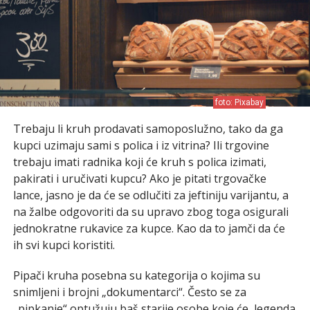
foto: Pixabay
Trebaju li kruh prodavati samoposlužno, tako da ga
kupci uzimaju sami s polica i iz vitrina? Ili trgovine
trebaju imati radnika koji će kruh s polica izimati,
pakirati i uručivati kupcu? Ako je pitati trgovačke
lance, jasno je da će se odlučiti za jeftiniju varijantu, a
na žalbe odgovoriti da su upravo zbog toga osigurali
jednokratne rukavice za kupce. Kao da to jamči da će
ih svi kupci koristiti.
Pipači kruha posebna su kategorija o kojima su
snimljeni i brojni „dokumentarci“. Često se za
„pipkanje“ optužuju baš starije osobe koje će, legenda