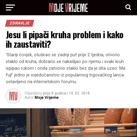
ZDRAVLJE
Jesu li pipači kruha problem i kako
ih zaustaviti?
‘Stariji čovjek, otuširao se zadnji put prije 2 tjedna, otvorio
staklo od kruha, dobrano se nakašljao po njemu i svaki kruh
ispipao rukom i onda zatvorio staklo bez da je išta uzeo. Ma
fuj!’ jedno je svjedočanstvo iz popularnog trgovačkog lanca
ostavljeno na internetskom forumu.
Objavljeno
prije 8 godina
|
10. 02. 2018.
Autor
Moje Vrijeme