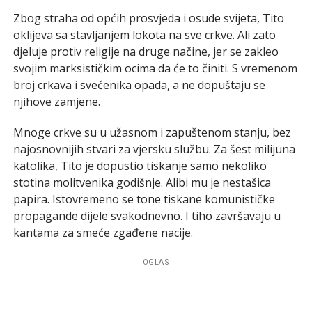
Zbog straha od općih prosvjeda i osude svijeta, Tito
oklijeva sa stavljanjem lokota na sve crkve. Ali zato
djeluje protiv religije na druge načine, jer se zakleo
svojim marksističkim ocima da će to činiti. S vremenom
broj crkava i svećenika opada, a ne dopuštaju se
njihove zamjene.
Mnoge crkve su u užasnom i zapuštenom stanju, bez
najosnovnijih stvari za vjersku službu. Za šest milijuna
katolika, Tito je dopustio tiskanje samo nekoliko
stotina molitvenika godišnje. Alibi mu je nestašica
papira. Istovremeno se tone tiskane komunističke
propagande dijele svakodnevno. I tiho završavaju u
kantama za smeće zgađene nacije.
OGLAS