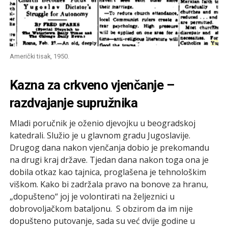
Američki tisak, 1950.
Kazna za crkveno vjenčanje –
razdvajanje supružnika
Mladi poručnik je oženio djevojku u beogradskoj
katedrali. Služio je u glavnom gradu Jugoslavije.
Drugog dana nakon vjenčanja dobio je prekomandu
na drugi kraj države. Tjedan dana nakon toga ona je
dobila otkaz kao tajnica, proglašena je tehnološkim
viškom. Kako bi zadržala pravo na bonove za hranu,
„dopušteno“ joj je volontirati na željeznici u
dobrovoljačkom bataljonu. S obzirom da im nije
dopušteno putovanje, sada su već dvije godine u