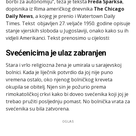
borbi za autonomiju“, teza je teksta
Freda Sparksa
,
dopisnika iz Rima američkog dnevnika
The Chicago
Daily News
, a kojeg je prenio i Watertown Daily
Times. Tekst objavljen 27. veljače 1950. godine opisuje
stanje vjerskih sloboda u Jugoslaviji, onako kako su ih
vidjeli Amerikanci. Tekst prenosimo u cijelosti:
Svećenicima je ulaz zabranjen
Stara i vrlo religiozna žena je umirala u sarajevskoj
bolnici. Kada je liječnik potvrdio da joj nije puno
vremena ostalo, oko njenog bolničkog kreveta
okupila se obitelj. Njen sin je požurio prema
rimokatoličkoj crkvi kako bi doveo svećenika koji joj je
trebao pružiti posljednju pomast. No bolnička vrata za
svećenika su bila zatvorena.
OGLAS