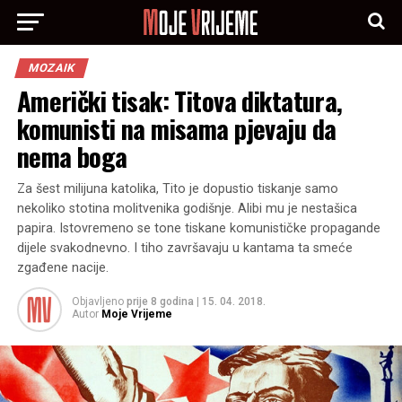
MOZAIK
Američki tisak: Titova diktatura,
komunisti na misama pjevaju da
nema boga
Za šest milijuna katolika, Tito je dopustio tiskanje samo
nekoliko stotina molitvenika godišnje. Alibi mu je nestašica
papira. Istovremeno se tone tiskane komunističke propagande
dijele svakodnevno. I tiho završavaju u kantama ta smeće
zgađene nacije.
Objavljeno
prije 8 godina
|
15. 04. 2018.
Autor
Moje Vrijeme