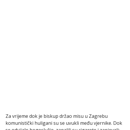
Za vrijeme dok je biskup držao misu u Zagrebu
komunistički huligani su se uvukli među vjernike. Dok
se odvijalo bogoslužje, zapalili su cigarete i zapjevali: