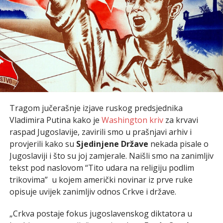
Tragom jučerašnje izjave ruskog predsjednika
Vladimira Putina kako je
Washington kriv
za krvavi
raspad Jugoslavije, zavirili smo u prašnjavi arhiv i
provjerili kako su
Sjedinjene Države
nekada pisale o
Jugoslaviji i što su joj zamjerale. Naišli smo na zanimljiv
tekst pod naslovom “Tito udara na religiju podlim
trikovima” u kojem američki novinar iz prve ruke
opisuje uvijek zanimljiv odnos Crkve i države.
„Crkva postaje fokus jugoslavenskog diktatora u