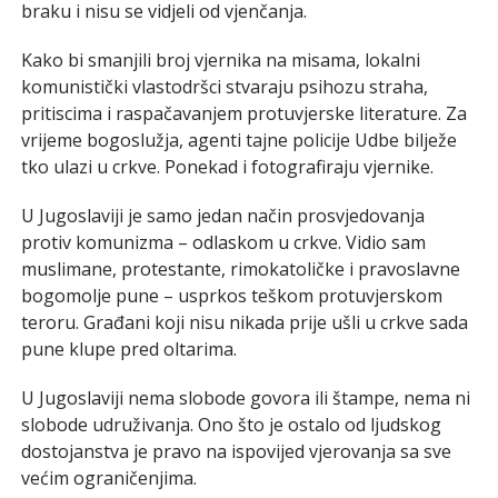
braku i nisu se vidjeli od vjenčanja.
Kako bi smanjili broj vjernika na misama, lokalni
komunistički vlastodršci stvaraju psihozu straha,
pritiscima i raspačavanjem protuvjerske literature. Za
vrijeme bogoslužja, agenti tajne policije Udbe bilježe
tko ulazi u crkve. Ponekad i fotografiraju vjernike.
U Jugoslaviji je samo jedan način prosvjedovanja
protiv komunizma – odlaskom u crkve. Vidio sam
muslimane, protestante, rimokatoličke i pravoslavne
bogomolje pune – usprkos teškom protuvjerskom
teroru. Građani koji nisu nikada prije ušli u crkve sada
pune klupe pred oltarima.
U Jugoslaviji nema slobode govora ili štampe, nema ni
slobode udruživanja. Ono što je ostalo od ljudskog
dostojanstva je pravo na ispovijed vjerovanja sa sve
većim ograničenjima.