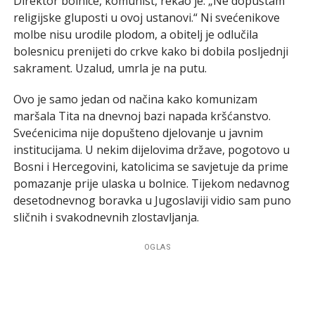
Direktor bolnice, komunist, rekao je: „Ne dopuštam
religijske gluposti u ovoj ustanovi.“ Ni svećenikove
molbe nisu urodile plodom, a obitelj je odlučila
bolesnicu prenijeti do crkve kako bi dobila posljednji
sakrament. Uzalud, umrla je na putu.
Ovo je samo jedan od načina kako komunizam
maršala Tita na dnevnoj bazi napada kršćanstvo.
Svećenicima nije dopušteno djelovanje u javnim
institucijama. U nekim dijelovima države, pogotovo u
Bosni i Hercegovini, katolicima se savjetuje da prime
pomazanje prije ulaska u bolnice. Tijekom nedavnog
desetodnevnog boravka u Jugoslaviji vidio sam puno
sličnih i svakodnevnih zlostavljanja.
OGLAS