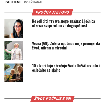
SVE O TEMI:
VJEŽBANJE
PROČITAJTE I OVO
Ne želi biti mršava, nego snažna: Liječnica
otkriva svoju rutinu za dugovječnost
Vesna (69): Zelena uputnica mi je promijenila
život, uživam u mirovini
10 stvari koje skraćuju život: Doživite stotu i
osjećajte se sjajno
.
ŽIVOT POČINJE S 50!