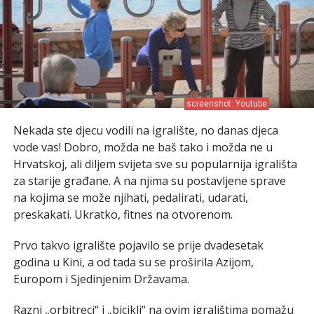
screenshot: Youtube
Nekada ste djecu vodili na igralište, no danas djeca
vode vas! Dobro, možda ne baš tako i možda ne u
Hrvatskoj, ali diljem svijeta sve su popularnija igrališta
za starije građane. A na njima su postavljene sprave
na kojima se može njihati, pedalirati, udarati,
preskakati. Ukratko, fitnes na otvorenom.
Prvo takvo igralište pojavilo se prije dvadesetak
godina u Kini, a od tada su se proširila Azijom,
Europom i Sjedinjenim Državama.
Razni „orbitreci“ i „bicikli“ na ovim igralištima pomažu