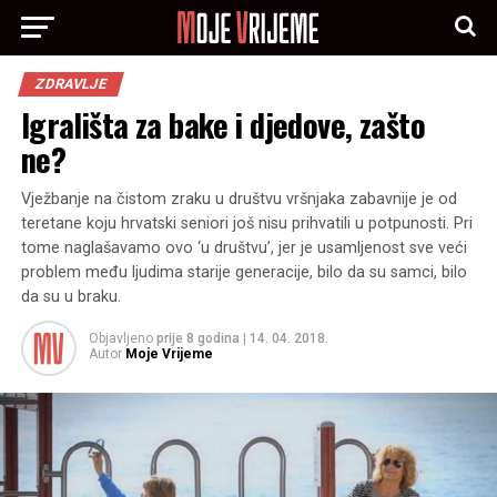
ZDRAVLJE
Igrališta za bake i djedove, zašto
ne?
Vježbanje na čistom zraku u društvu vršnjaka zabavnije je od
teretane koju hrvatski seniori još nisu prihvatili u potpunosti. Pri
tome naglašavamo ovo ‘u društvu’, jer je usamljenost sve veći
problem među ljudima starije generacije, bilo da su samci, bilo
da su u braku.
Objavljeno
prije 8 godina
|
14. 04. 2018.
Autor
Moje Vrijeme