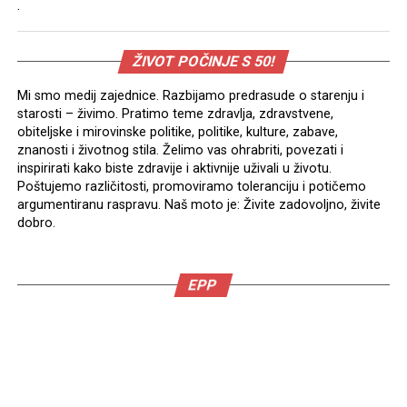
.
ŽIVOT POČINJE S 50!
Mi smo medij zajednice. Razbijamo predrasude o starenju i
starosti – živimo. Pratimo teme zdravlja, zdravstvene,
obiteljske i mirovinske politike, politike, kulture, zabave,
znanosti i životnog stila. Želimo vas ohrabriti, povezati i
inspirirati kako biste zdravije i aktivnije uživali u životu.
Poštujemo različitosti, promoviramo toleranciju i potičemo
argumentiranu raspravu. Naš moto je: Živite zadovoljno, živite
dobro.
EPP