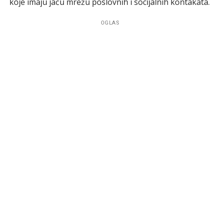
koje imaju jaču mrežu poslovnih i socijalnih kontakata.
OGLAS