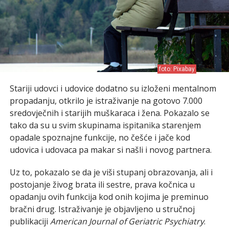
foto: Pixabay
Stariji udovci i udovice dodatno su izloženi mentalnom
propadanju, otkrilo je istraživanje na gotovo 7.000
sredovječnih i starijih muškaraca i žena. Pokazalo se
tako da su u svim skupinama ispitanika starenjem
opadale spoznajne funkcije, no češće i jače kod
udovica i udovaca pa makar si našli i novog partnera.
Uz to, pokazalo se da je viši stupanj obrazovanja, ali i
postojanje živog brata ili sestre, prava kočnica u
opadanju ovih funkcija kod onih kojima je preminuo
bračni drug. Istraživanje je objavljeno u stručnoj
publikaciji
American Journal of Geriatric Psychiatry
.