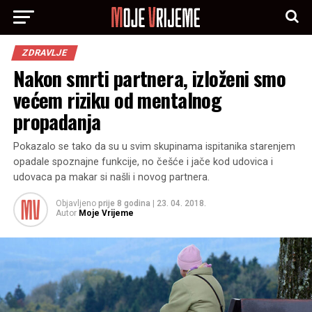
ZDRAVLJE
Nakon smrti partnera, izloženi smo
većem riziku od mentalnog
propadanja
Pokazalo se tako da su u svim skupinama ispitanika starenjem
opadale spoznajne funkcije, no češće i jače kod udovica i
udovaca pa makar si našli i novog partnera.
Objavljeno
prije 8 godina
|
23. 04. 2018.
Autor
Moje Vrijeme