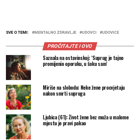
SVE O TEMI:
MENTALNO ZDRAVLJE
UDOVCI
UDOVICE
PROČITAJTE I OVO
Saznala na ostavinskoj: ‘Suprug je tajno
promijenio oporuku, u šoku sam’
Miriše na slobodu: Neke žene procvjetaju
nakon smrti supruga
Ljubica (61): Život žene bez muža u malome
mjestu je pravi pakao