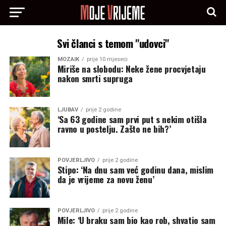
Svi članci s temom "udovci"
MOZAIK
prije 10 mjeseci
Miriše na slobodu: Neke žene procvjetaju
nakon smrti supruga
LJUBAV
prije 2 godine
‘Sa 63 godine sam prvi put s nekim otišla
ravno u postelju. Zašto ne bih?’
POVJERLJIVO
prije 2 godine
Stipo: ‘Na dnu sam već godinu dana, mislim
da je vrijeme za novu ženu’
POVJERLJIVO
prije 2 godine
Mile: ‘U braku sam bio kao rob, shvatio sam