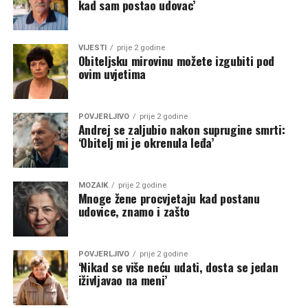
kad sam postao udovac’
VIJESTI
prije 2 godine
Obiteljsku mirovinu možete izgubiti pod
ovim uvjetima
POVJERLJIVO
prije 2 godine
Andrej se zaljubio nakon suprugine smrti:
‘Obitelj mi je okrenula leđa’
MOZAIK
prije 2 godine
Mnoge žene procvjetaju kad postanu
udovice, znamo i zašto
POVJERLJIVO
prije 2 godine
‘Nikad se više neću udati, dosta se jedan
iživljavao na meni’