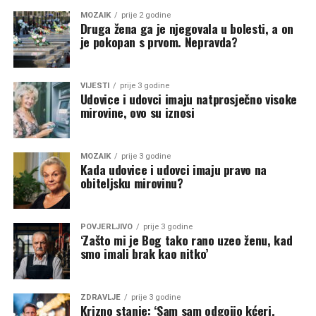
MOZAIK
prije 2 godine
Druga žena ga je njegovala u bolesti, a on
je pokopan s prvom. Nepravda?
VIJESTI
prije 3 godine
Udovice i udovci imaju natprosječno visoke
mirovine, ovo su iznosi
MOZAIK
prije 3 godine
Kada udovice i udovci imaju pravo na
obiteljsku mirovinu?
POVJERLJIVO
prije 3 godine
‘Zašto mi je Bog tako rano uzeo ženu, kad
smo imali brak kao nitko’
ZDRAVLJE
prije 3 godine
Krizno stanje: ‘Sam sam odgojio kćeri,