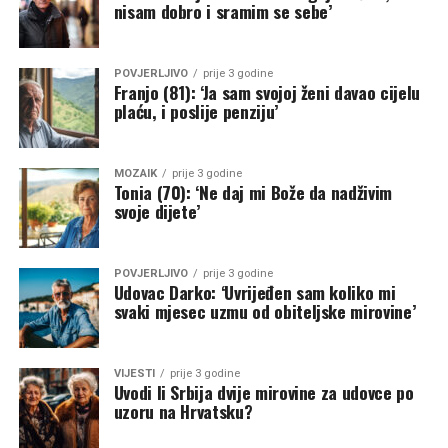
nisam dobro i sramim se sebe’
POVJERLJIVO
prije 3 godine
Franjo (81): ‘Ja sam svojoj ženi davao cijelu
plaću, i poslije penziju’
MOZAIK
prije 3 godine
Tonia (70): ‘Ne daj mi Bože da nadživim
svoje dijete’
POVJERLJIVO
prije 3 godine
Udovac Darko: ‘Uvrijeđen sam koliko mi
svaki mjesec uzmu od obiteljske mirovine’
VIJESTI
prije 3 godine
Uvodi li Srbija dvije mirovine za udovce po
uzoru na Hrvatsku?