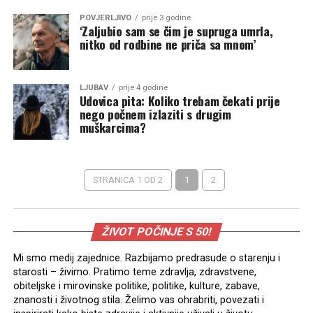
POVJERLJIVO
prije 3 godine
‘Zaljubio sam se čim je supruga umrla,
nitko od rodbine ne priča sa mnom’
LJUBAV
prije 4 godine
Udovica pita: Koliko trebam čekati prije
nego počnem izlaziti s drugim
muškarcima?
STRANICA 1 OD 2
1
2
ŽIVOT POČINJE S 50!
Mi smo medij zajednice. Razbijamo predrasude o starenju i
starosti – živimo. Pratimo teme zdravlja, zdravstvene,
obiteljske i mirovinske politike, politike, kulture, zabave,
znanosti i životnog stila. Želimo vas ohrabriti, povezati i