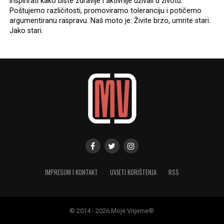
inspirirati kako biste zdravije i aktivnije uživali u životu.
Poštujemo različitosti, promoviramo toleranciju i potičemo
argumentiranu raspravu. Naš moto je: Živite brzo, umrite stari.
Jako stari.
IMPRESUM I KONTAKT
UVJETI KORIŠTENJA
RSS
© 2014 - 2026 Moje Vrijeme®