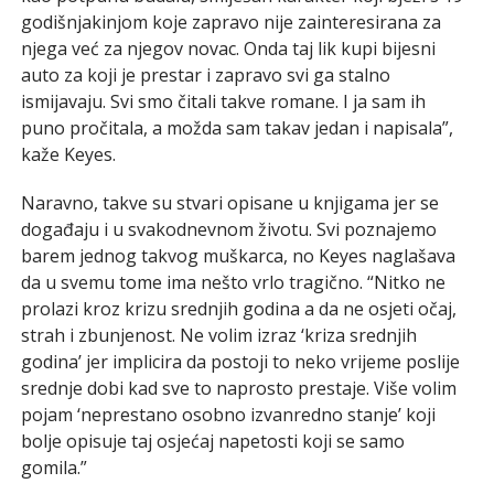
godišnjakinjom koje zapravo nije zainteresirana za
njega već za njegov novac. Onda taj lik kupi bijesni
auto za koji je prestar i zapravo svi ga stalno
ismijavaju. Svi smo čitali takve romane. I ja sam ih
puno pročitala, a možda sam takav jedan i napisala”,
kaže Keyes.
Naravno, takve su stvari opisane u knjigama jer se
događaju i u svakodnevnom životu. Svi poznajemo
barem jednog takvog muškarca, no Keyes naglašava
da u svemu tome ima nešto vrlo tragično. “Nitko ne
prolazi kroz krizu srednjih godina a da ne osjeti očaj,
strah i zbunjenost. Ne volim izraz ‘kriza srednjih
godina’ jer implicira da postoji to neko vrijeme poslije
srednje dobi kad sve to naprosto prestaje. Više volim
pojam ‘neprestano osobno izvanredno stanje’ koji
bolje opisuje taj osjećaj napetosti koji se samo
gomila.”