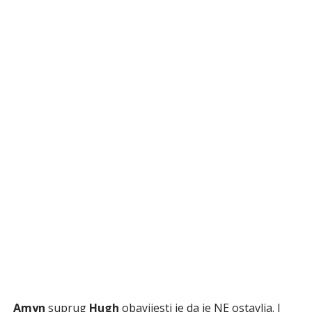
Amyn
suprug
Hugh
obavijesti je da je NE ostavlja. I