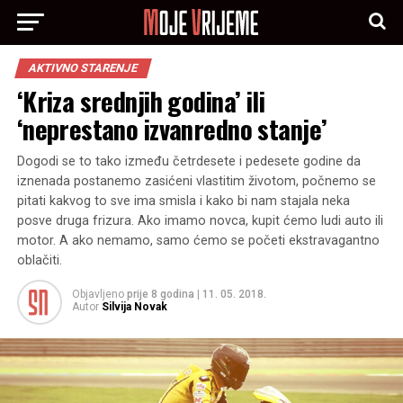
AKTIVNO STARENJE
‘Kriza srednjih godina’ ili
‘neprestano izvanredno stanje’
Dogodi se to tako između četrdesete i pedesete godine da
iznenada postanemo zasićeni vlastitim životom, počnemo se
pitati kakvog to sve ima smisla i kako bi nam stajala neka
posve druga frizura. Ako imamo novca, kupit ćemo ludi auto ili
motor. A ako nemamo, samo ćemo se početi ekstravagantno
oblačiti.
Objavljeno
prije 8 godina
|
11. 05. 2018.
Autor
Silvija Novak