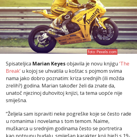
foto: Pexels.com
Spisateljica
Marian Keyes
objavila je novu knjigu
‘The
Break’
u kojoj se uhvatila u koštac s pojmom svima
nama jako dobro poznatim: kriza srednjih (ili možda
zrelih?) godina. Marian također želi da znate da,
unatoč njezinoj duhovitoj knjizi, ta tema uopće nije
smiješna.
“Željela sam ispraviti neke pogreške koje se često rade
u romanima i novelama s tom temom. Naime,
muškarca u srednjim godinama često se portretira
kao potpunu budalu, smiješan karakter koji bježi s 19-