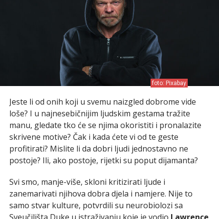
foto: Pixabay
Jeste li od onih koji u svemu naizgled dobrome vide
loše? I u najnesebičnijim ljudskim gestama tražite
manu, gledate tko će se njima okoristiti i pronalazite
skrivene motive? Čak i kada ćete vi od te geste
profitirati? Mislite li da dobri ljudi jednostavno ne
postoje? Ili, ako postoje, rijetki su poput dijamanta?
Svi smo, manje-više, skloni kritizirati ljude i
zanemarivati njihova dobra djela i namjere. Nije to
samo stvar kulture, potvrdili su neurobiolozi sa
Sveučilišta Duke u istraživanju koje je vodio
Lawrence