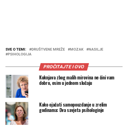
SVE O TEMI:
DRUŠTVENE MREŽE
MOZAK
NASILJE
PSIHOLOGIJA
PROČITAJTE I OVO
Kuknjava zbog malih mirovina ne čini vam
dobro, osim u jednom slučaju
Kako ojačati samopouzdanje u zrelim
godinama: Dva savjeta psihologinje