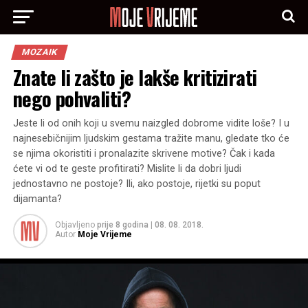
MOZAIK
Znate li zašto je lakše kritizirati
nego pohvaliti?
Jeste li od onih koji u svemu naizgled dobrome vidite loše? I u
najnesebičnijim ljudskim gestama tražite manu, gledate tko će
se njima okoristiti i pronalazite skrivene motive? Čak i kada
ćete vi od te geste profitirati? Mislite li da dobri ljudi
jednostavno ne postoje? Ili, ako postoje, rijetki su poput
dijamanta?
Objavljeno
prije 8 godina
|
08. 08. 2018.
Autor
Moje Vrijeme