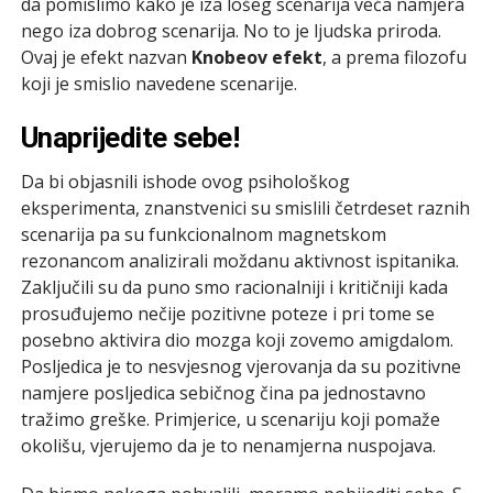
da pomislimo kako je iza lošeg scenarija veća namjera
nego iza dobrog scenarija. No to je ljudska priroda.
Ovaj je efekt nazvan
Knobeov efekt
, a prema filozofu
koji je smislio navedene scenarije.
Unaprijedite sebe!
Da bi objasnili ishode ovog psihološkog
eksperimenta, znanstvenici su smislili četrdeset raznih
scenarija pa su funkcionalnom magnetskom
rezonancom analizirali moždanu aktivnost ispitanika.
Zaključili su da puno smo racionalniji i kritičniji kada
prosuđujemo nečije pozitivne poteze i pri tome se
posebno aktivira dio mozga koji zovemo amigdalom.
Posljedica je to nesvjesnog vjerovanja da su pozitivne
namjere posljedica sebičnog čina pa jednostavno
tražimo greške. Primjerice, u scenariju koji pomaže
okolišu, vjerujemo da je to nenamjerna nuspojava.