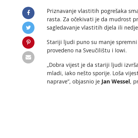
Priznavanje vlastitih pogrešaka s
rasta. Za očekivati je da mudrost p
sagledavanje vlastitih djela ili nedjel
Stariji ljudi puno su manje spremni 
provedeno na Sveučilištu i Iowi.
„Dobra vijest je da stariji ljudi iz
mladi, iako nešto sporije. Loša vije
naprave“, objasnio je
Jan Wessel
, p