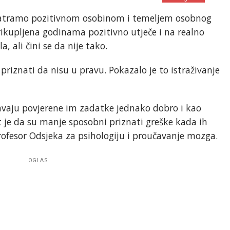
matramo pozitivnom osobinom i temeljem osobnog
rikupljena godinama pozitivno utječe i na realno
a, ali čini se da nije tako.
priznati da nisu u pravu. Pokazalo je to istraživanje
vršavaju povjerene im zadatke jednako dobro i kao
st je da su manje sposobni priznati greške kada ih
rofesor Odsjeka za psihologiju i proučavanje mozga.
OGLAS