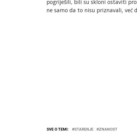
pogriješili, bili su skloni ostaviti pro
ne samo da to nisu priznavali, već d
SVE O TEMI:
STARENJE
ZNANOST