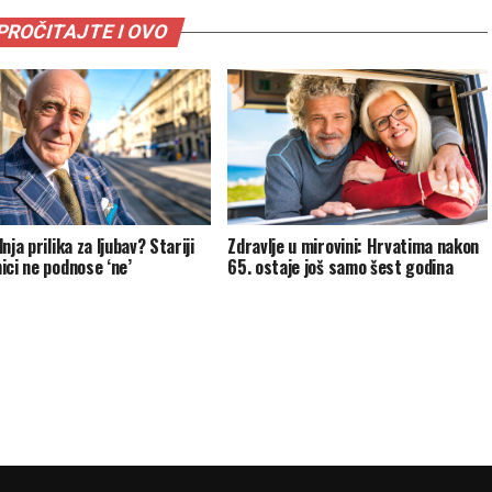
PROČITAJTE I OVO
nja prilika za ljubav? Stariji
Zdravlje u mirovini: Hrvatima nakon
ici ne podnose ‘ne’
65. ostaje još samo šest godina