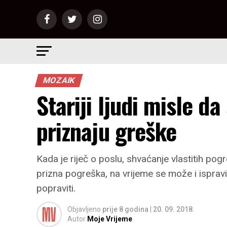
MOZAIK
Stariji ljudi misle da
priznaju greške
Kada je riječ o poslu, shvaćanje vlastitih pog
prizna pogreška, na vrijeme se može i ispravi
popraviti.
Objavljeno
prije 8 godina
|
20. 09. 2018.
Autor
Moje Vrijeme