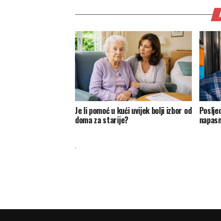
Je li pomoć u kući uvijek bolji izbor od
Posljed
doma za starije?
napasn
.