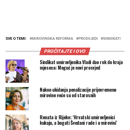
SVE O TEMI:
MIROVINSKA REFORMA
PROSVJEDI
SINDIKATI
PROČITAJTE I OVO
Sindikat umirovljenika Vladi dao rok do kraja
mjeseca: Moguć je novi prosvjed
Nakon ukidanja penalizacije prijevremene
mirovine veće su od starosnih
Renata iz Rijeke: ‘Hrvatski umirovljenici
kukaju, a bogati Šveđani rade i u mirovini’