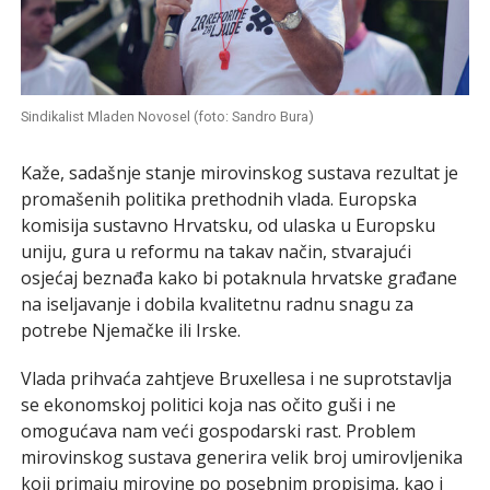
Sindikalist Mladen Novosel (foto: Sandro Bura)
Kaže, sadašnje stanje mirovinskog sustava rezultat je
promašenih politika prethodnih vlada. Europska
komisija sustavno Hrvatsku, od ulaska u Europsku
uniju, gura u reformu na takav način, stvarajući
osjećaj beznađa kako bi potaknula hrvatske građane
na iseljavanje i dobila kvalitetnu radnu snagu za
potrebe Njemačke ili Irske.
Vlada prihvaća zahtjeve Bruxellesa i ne suprotstavlja
se ekonomskoj politici koja nas očito guši i ne
omogućava nam veći gospodarski rast. Problem
mirovinskog sustava generira velik broj umirovljenika
koji primaju mirovine po posebnim propisima, kao i