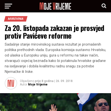
MIROVINA
Za 20. listopada zakazan je prosvjed
protiv Pavićeve reforme
Sadašnje stanje mirovinskog sustava rezultat je promašenih
politika prethodnih vlada. Europska komisija sustavno Hrvatsku,
od ulaska u Europsku uniju, gura u reformu na takav način,
stvarajući osjećaj beznađa kako bi potaknula hrvatske građane
na iseljavanje i dobila kvalitetnu radnu snagu za potrebe
Njemačke ili Irske.
Objavljeno
prije 8 godina
|
26. 09. 2018.
Autor
Moje Vrijeme