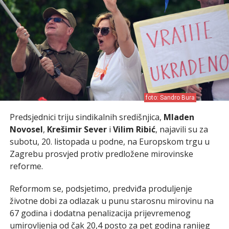
foto: Sandro Bura
Predsjednici triju sindikalnih središnjica,
Mladen
Novosel
,
Krešimir Sever
i
Vilim Ribić
, najavili su za
subotu, 20. listopada u podne, na Europskom trgu u
Zagrebu prosvjed protiv predložene mirovinske
reforme.
Reformom se, podsjetimo, predviđa produljenje
životne dobi za odlazak u punu starosnu mirovinu na
67 godina i dodatna penalizacija prijevremenog
umirovljenja od čak 20,4 posto za pet godina ranijeg