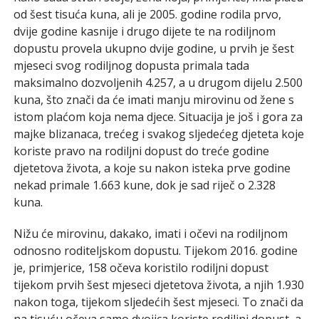
od šest tisuća kuna, ali je 2005. godine rodila prvo,
dvije godine kasnije i drugo dijete te na rodiljnom
dopustu provela ukupno dvije godine, u prvih je šest
mjeseci svog rodiljnog dopusta primala tada
maksimalno dozvoljenih 4.257, a u drugom dijelu 2.500
kuna, što znači da će imati manju mirovinu od žene s
istom plaćom koja nema djece. Situacija je još i gora za
majke blizanaca, trećeg i svakog sljedećeg djeteta koje
koriste pravo na rodiljni dopust do treće godine
djetetova života, a koje su nakon isteka prve godine
nekad primale 1.663 kune, dok je sad riječ o 2.328
kuna.
Nižu će mirovinu, dakako, imati i očevi na rodiljnom
odnosno roditeljskom dopustu. Tijekom 2016. godine
je, primjerice, 158 očeva koristilo rodiljni dopust
tijekom prvih šest mjeseci djetetova života, a njih 1.930
nakon toga, tijekom sljedećih šest mjeseci. To znači da
na tisuću očeva samo dvojica koriste rodiljni dopust, a