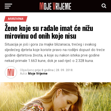
MIROVINA
Žene koje su rađale imat će nižu
mirovinu od onih koje nisu
Situacija je još i gora za majke blizanaca, trećeg i svakog
sljedećeg djeteta koje koriste pravo na rodiljni dopust do treće
godine djetetova života, a koje su nakon isteka prve godine
nekad primale 1.663 kune, dok je sad riječ o 2.328 kuna.
Objavljeno
prije 8 godina
|
28. 09. 2018.
Autor
Moje Vrijeme