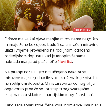
foto: Pixabay
Država majke kažnjava manjim mirovinama nego što
ih imaju žene bez djece, budući da u izračun mirovine
ulazi i vrijeme provedeno na rodiljnom, odnosno
roditeljskom dopustu, kad je mnogim ženama
naknada manja od plaće, piše
Novi list
.
Na pitanje hoće li i što biti učinjeno kako bi se
mirovine majki izjednačile s onima žena koje nisu bile
na rodiljnom dopustu, Ministarstvo za demografiju
odgovorilo je da će se “pristupiti odgovarajućim
izmjenama u skladu s financijskim mogućnostima”.
Kako sada stvari stoje, žena koja, primjerice, ima plaću