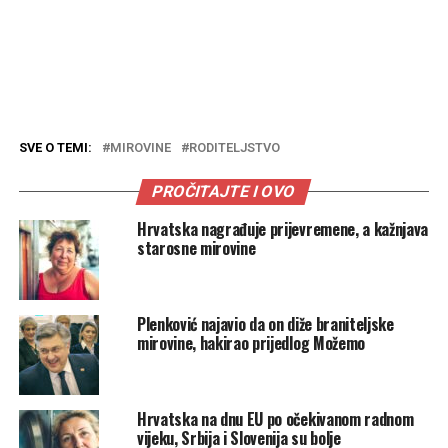
SVE O TEMI:
MIROVINE
RODITELJSTVO
PROČITAJTE I OVO
Hrvatska nagrađuje prijevremene, a kažnjava
starosne mirovine
Plenković najavio da on diže braniteljske
mirovine, hakirao prijedlog Možemo
Hrvatska na dnu EU po očekivanom radnom
vijeku, Srbija i Slovenija su bolje