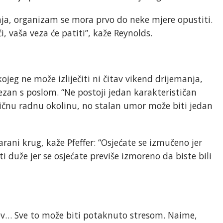
ja, organizam se mora prvo do neke mjere opustiti.
 vaša veza će patiti”, kaže Reynolds.
eg ne može izliječiti ni čitav vikend drijemanja,
an s poslom. “Ne postoji jedan karakterističan
ksičnu radnu okolinu, no stalan umor može biti jedan
rani krug, kaže Pfeffer: “Osjećate se izmučeno jer
i duže jer se osjećate previše izmoreno da biste bili
ev… Sve to može biti potaknuto stresom. Naime,