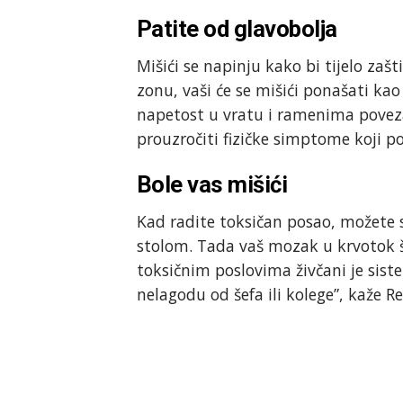
Patite od glavobolja
Mišići se napinju kako bi tijelo zaš
zonu, vaši će se mišići ponašati kao
napetost u vratu i ramenima povez
prouzročiti fizičke simptome koji p
Bole vas mišići
Kad radite toksičan posao, možete s
stolom. Tada vaš mozak u krvotok ša
toksičnim poslovima živčani je si
nelagodu od šefa ili kolege”, kaže R