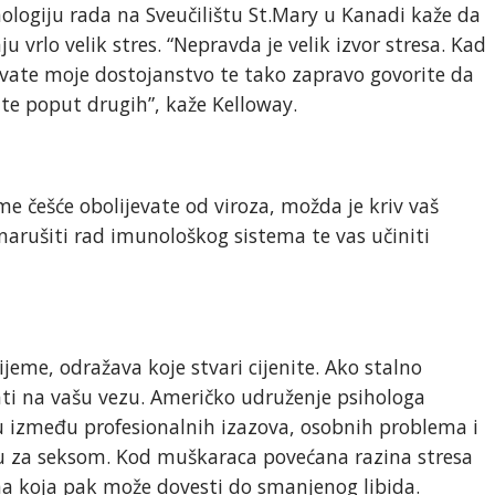
hologiju rada na Sveučilištu St.Mary u Kanadi kaže da
u vrlo velik stres. “Nepravda je velik izvor stresa. Kad
vate moje dostojanstvo te tako zapravo govorite da
te poput drugih”, kaže Kelloway.
eme češće obolijevate od viroza, možda je kriv vaš
arušiti rad imunološkog sistema te vas učiniti
jeme, odražava koje stvari cijenite. Ako stalno
ati na vašu vezu. Američko udruženje psihologa
aju između profesionalnih izazova, osobnih problema i
lju za seksom. Kod muškaraca povećana razina stresa
na koja pak može dovesti do smanjenog libida.