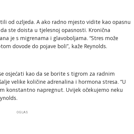
titili od ozljeda. A ako radno mjesto vidite kao opasnu
 da ste doista u tjelesnoj opasnosti. Kronična
ana je s migrenama i glavoboljama. “Stres može
otom dovode do pojave boli”, kaže Reynolds.
e osjećati kao da se borite s tigrom za radnim
lje velike količine adrenalina i hormona stresa. “U
stem konstantno napregnut. Uvijek očekujemo neku
eynolds.
OGLAS