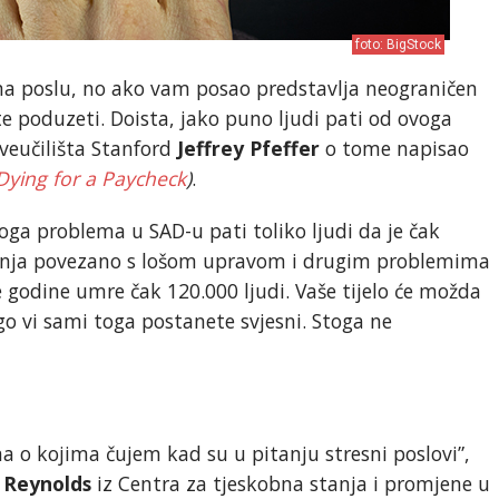
foto: BigStock
na poslu, no ako vam posao predstavlja neograničen
te poduzeti. Doista, jako puno ljudi pati od ovoga
Sveučilišta Stanford
Jeffrey Pfeffer
o tome napisao
Dying for a Paycheck
)
.
oga problema u SAD-u pati toliko ljudi da je čak
čenja povezano s lošom upravom i drugim problemima
 godine umre čak 120.000 ljudi. Vaše tijelo će možda
ego vi sami toga postanete svjesni. Stoga ne
a o kojima čujem kad su u pitanju stresni poslovi”,
 Reynolds
iz Centra za tjeskobna stanja i promjene u