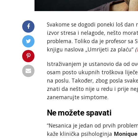
Svakome se dogodi poneki loš dan 
izvor stresa i nelagode, nešto mora
problema. Toliko da je profesor sa 
knjigu naslova „Umrijeti za plaću“
(
Istraživanjem je ustanovio da od ov
osam posto ukupnih troškova lije
na poslu. Također, zbog posla svake
znati da nešto nije u redu i prije n
zanemarujte simptome.
Ne možete spavati
“Nesanica je jedan od prvih problem
kaže klinička psihologinja
Monique