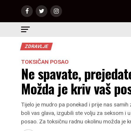
ZDRAVLJE
TOKSIČAN POSAO
Ne spavate, prejedate
Možda je kriv vaš po
Tijelo je mudro pa ponekad i prije nas samih 
boli vas glava, izgubili ste volju za seksom i
posao. Za toksičnu radnu okolinu možda je kr