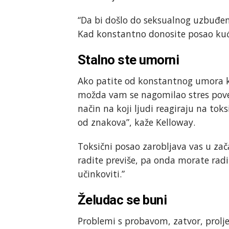
“Da bi došlo do seksualnog uzbuđen
Kad konstantno donosite posao kući,
Stalno ste umorni
Ako patite od konstantnog umora koj
možda vam se nagomilao stres povez
način na koji ljudi reagiraju na to
od znakova”, kaže Kelloway.
Toksični posao zarobljava vas u zača
radite previše, pa onda morate radit
učinkoviti.”
Želudac se buni
Problemi s probavom, zatvor, prolj