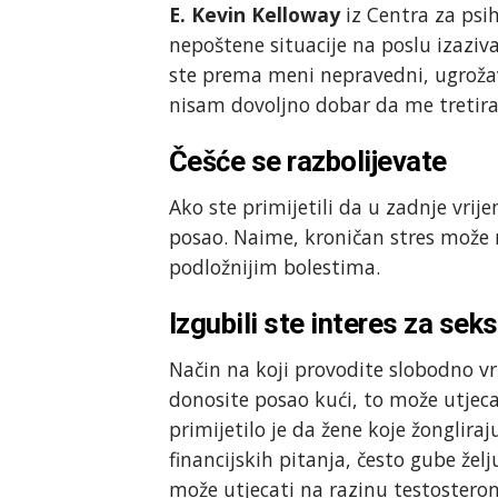
E. Kevin Kelloway
iz Centra za psi
nepoštene situacije na poslu izazivaj
ste prema meni nepravedni, ugroža
nisam dovoljno dobar da me tretira
Češće se razbolijevate
Ako ste primijetili da u zadnje vrij
posao. Naime, kroničan stres može n
podložnijim bolestima.
Izgubili ste interes za seks
Način na koji provodite slobodno vri
donosite posao kući, to može utjec
primijetilo je da žene koje žonglir
financijskih pitanja, često gube že
može utjecati na razinu testostero