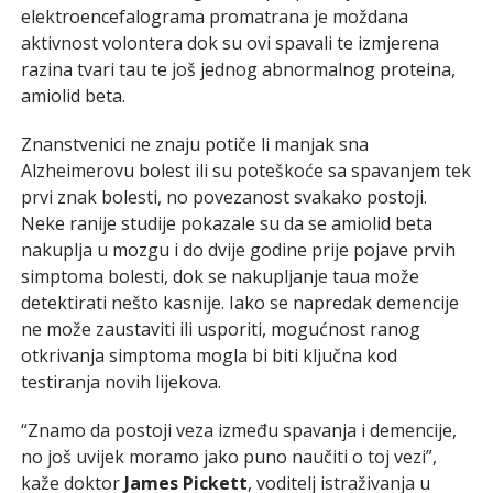
elektroencefalograma promatrana je moždana
aktivnost volontera dok su ovi spavali te izmjerena
razina tvari tau te još jednog abnormalnog proteina,
amiolid beta.
Znanstvenici ne znaju potiče li manjak sna
Alzheimerovu bolest ili su poteškoće sa spavanjem tek
prvi znak bolesti, no povezanost svakako postoji.
Neke ranije studije pokazale su da se amiolid beta
nakuplja u mozgu i do dvije godine prije pojave prvih
simptoma bolesti, dok se nakupljanje taua može
detektirati nešto kasnije. Iako se napredak demencije
ne može zaustaviti ili usporiti, mogućnost ranog
otkrivanja simptoma mogla bi biti ključna kod
testiranja novih lijekova.
“Znamo da postoji veza između spavanja i demencije,
no još uvijek moramo jako puno naučiti o toj vezi”,
kaže doktor
James Pickett
, voditelj istraživanja u