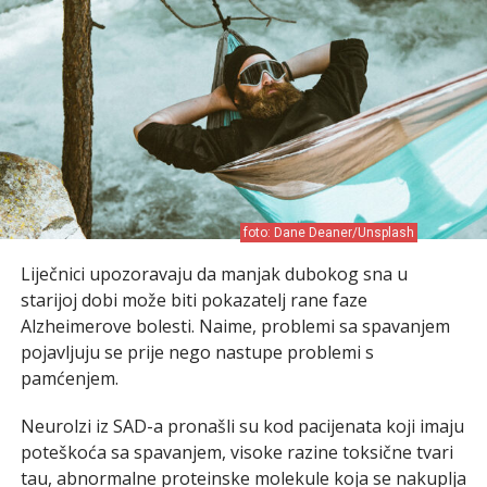
foto: Dane Deaner/Unsplash
Liječnici upozoravaju da manjak dubokog sna u
starijoj dobi može biti pokazatelj rane faze
Alzheimerove bolesti. Naime, problemi sa spavanjem
pojavljuju se prije nego nastupe problemi s
pamćenjem.
Neurolzi iz SAD-a pronašli su kod pacijenata koji imaju
poteškoća sa spavanjem, visoke razine toksične tvari
tau, abnormalne proteinske molekule koja se nakuplja