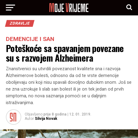
ZDRAVLJE
DEMENCIJE I SAN
Poteškoće sa spavanjem povezane
su s razvojem Alzheimera
Znanstvenici su utvrdili povezanost kvalitete sna i razvoja
Alzheimerove bolesti, odnosno da od te vrste demencije
obolijevaju oni koji nisu spavali dovoljno dubokim snom. Još se
ne zna uzrokuje li slab san bolest ili je on tek jedan od prvih
simptoma, no nova saznanja pomoći se u daljnjim
istraživanjima.
Objavljeno
prije 8 godina
|
12. 01. 2019.
Autor
Silvija Novak