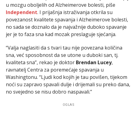
u mozgu oboljelih od Alzheimerove bolesti, piše
Independent
. I prijašnja istraživanja otkrila su
povezanost kvalitete spavanja i Alzheimerove bolesti,
no sada se doznalo da je najvažnije duboko spavanje
jer je to faza sna kad mozak preslaguje sjećanja.
“Valja naglasiti da s tvari tau nije povezana količina
sna, već sposobnost da se utone u duboki san, tj.
kvaliteta sna”, rekao je doktor
Brendan Lucey
,
ravnatelj Centra za poremećaje spavanja u
Washingtonu. “Ljudi kod kojih je tau povišen, tijekom
noći su zapravo spavali dulje i drijemali su preko dana,
no svejedno se nisu dobro naspavali.”
OGLAS