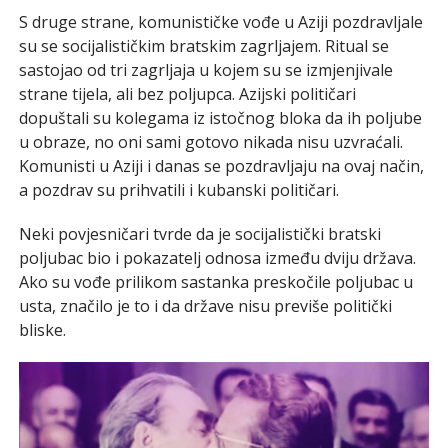
S druge strane, komunističke vođe u Aziji pozdravljale
su se socijalističkim bratskim zagrljajem. Ritual se
sastojao od tri zagrljaja u kojem su se izmjenjivale
strane tijela, ali bez poljupca. Azijski političari
dopuštali su kolegama iz istočnog bloka da ih poljube
u obraze, no oni sami gotovo nikada nisu uzvraćali.
Komunisti u Aziji i danas se pozdravljaju na ovaj način,
a pozdrav su prihvatili i kubanski političari.
Neki povjesničari tvrde da je socijalistički bratski
poljubac bio i pokazatelj odnosa između dviju država.
Ako su vođe prilikom sastanka preskočile poljubac u
usta, značilo je to i da države nisu previše politički
bliske.