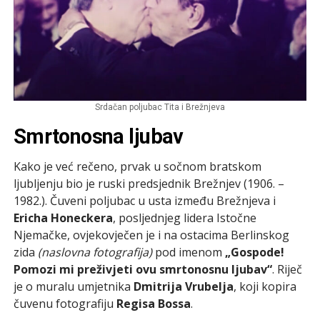
Srdačan poljubac Tita i Brežnjeva
Smrtonosna ljubav
Kako je već rečeno, prvak u sočnom bratskom
ljubljenju bio je ruski predsjednik Brežnjev (1906. –
1982.). Čuveni poljubac u usta između Brežnjeva i
Ericha Honeckera
, posljednjeg lidera Istočne
Njemačke, ovjekovječen je i na ostacima Berlinskog
zida
(naslovna fotografija)
pod imenom
„Gospode!
Pomozi mi preživjeti ovu smrtonosnu ljubav“
. Riječ
je o muralu umjetnika
Dmitrija Vrubelja
, koji kopira
čuvenu fotografiju
Regisa Bossa
.