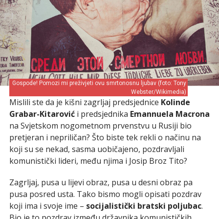
Gospode! Pomozi mi preživjeti ovu smrtonosnu ljubav (foto: Tony
Webster/Wikimedia)
Mislili ste da je kišni zagrljaj predsjednice
Kolinde
Grabar-Kitarović
i predsjednika
Emannuela Macrona
na Svjetskom nogometnom prvenstvu u Rusiji bio
pretjeran i nepriličan? Što biste tek rekli o načinu na
koji su se nekad, sasma uobičajeno, pozdravljali
komunistički lideri, među njima i Josip Broz Tito?
Zagrljaj, pusa u lijevi obraz, pusa u desni obraz pa
pusa posred usta. Tako bismo mogli opisati pozdrav
koji ima i svoje ime –
socijalistički bratski poljubac
.
Bio je to pozdrav između državnika komunističkih