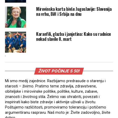
Mirovinska karta bivše Jugoslavije: Slovenija
na vrhu, BiH i Srbija na dnu
Karanfili, glazba i janjetina: Kako su radnice
nekad slavile 8. mart
.
ŽIVOT POČINJE S 50!
Mi smo medij zajednice. Razbijamo predrasude o starenju i
starosti – živimo. Pratimo teme zdravlja, zdravstvene,
obiteljske i mirovinske politike, politike, kulture, zabave,
znanosti i životnog stila. Želimo vas ohrabriti, povezati i
inspirirati kako biste zdravije i aktivnije uživali u životu.
Poštujemo različitosti, promoviramo toleranciju i potičemo
argumentiranu raspravu. Naš moto je: Živite zadovoljno, živite
dobro.