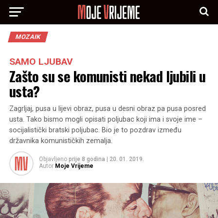
MOZAIK
SAMO LJUBAV
Zašto su se komunisti nekad ljubili u
usta?
Zagrljaj, pusa u lijevi obraz, pusa u desni obraz pa pusa posred
usta. Tako bismo mogli opisati poljubac koji ima i svoje ime –
socijalistički bratski poljubac. Bio je to pozdrav između
državnika komunističkih zemalja.
Objavljeno
prije 8 godina
|
20. 01. 2019.
Autor
Moje Vrijeme