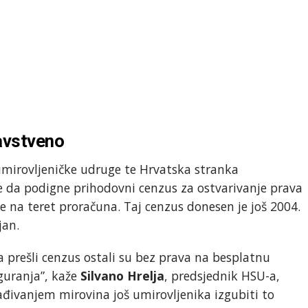
ravstveno
umirovljeničke udruge te Hrvatska stranka
de da podigne prihodovni cenzus za ostvarivanje prava
 na teret proračuna. Taj cenzus donesen je još 2004.
jan.
a prešli cenzus ostali su bez prava na besplatnu
guranja”, kaže
Silvano Hrelja
, predsjednik HSU-a,
lađivanjem mirovina još umirovljenika izgubiti to