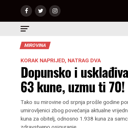
MIROVINA
KORAK NAPRIJED, NATRAG DVA
Dopunsko i usklađiva
63 kune, uzmu ti 70!
Tako su mirovine od srpnja prošle godine por
umirovljenici zbog povećanja aktualne vrijed
kuna za obitelj, odnosno 1.938 kuna za samc
zdravstveno osiguranje.