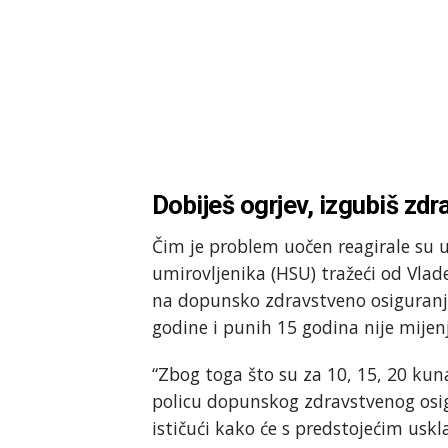
Dobiješ ogrjev, izgubiš zd
Čim je problem uočen reagirale su 
umirovljenika (HSU) tražeći od Vla
na dopunsko zdravstveno osiguranje
godine i punih 15 godina nije mijen
“Zbog toga što su za 10, 15, 20 kun
policu dopunskog zdravstvenog osi
ističući kako će s predstojećim usk