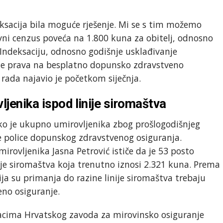
deksacija bila moguće rješenje. Mi se s tim možemo
dovni cenzus poveća na 1.800 kuna za obitelj, odnosno
. Indeksaciju, odnosno godišnje usklađivanje
je prava na besplatno dopunsko zdravstveno
 rada najavio je početkom siječnja.
ljenika ispod linije siromaštva
o je ukupno umirovljenika zbog prošlogodišnjeg
e police dopunskog zdravstvenog osiguranja.
irovljenika Jasna Petrović ističe da je 53 posto
ije siromaštva koja trenutno iznosi 2.321 kuna. Prema
čija su primanja do razine linije siromaštva trebaju
no osiguranje.
acima Hrvatskog zavoda za mirovinsko osiguranje