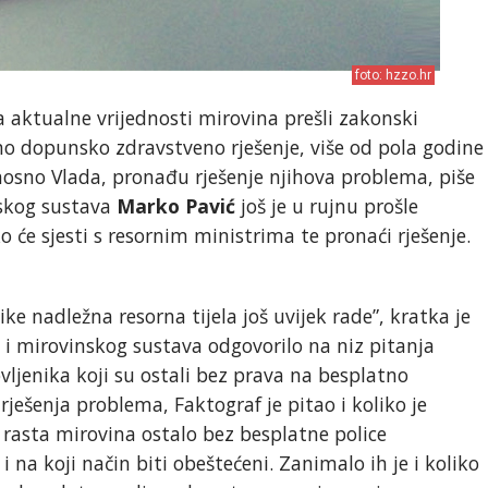
foto: hzzo.hr
a aktualne vrijednosti mirovina prešli zakonski
no dopunsko zdravstveno rješenje, više od pola godine
nosno Vlada, pronađu rješenje njihova problema, piše
nskog sustava
Marko Pavić
još je u rujnu prošle
 će sjesti s resornim ministrima te pronaći rješenje.
e nadležna resorna tijela još uvijek rade”, kratka je
 i mirovinskog sustava odgovorilo na niz pitanja
ljenika koji su ostali bez prava na besplatno
ešenja problema, Faktograf je pitao i koliko je
rasta mirovina ostalo bez besplatne police
 na koji način biti obeštećeni. Zanimalo ih je i koliko