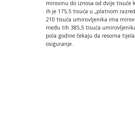
mirovinu do iznosa od dvije tisuće
ih je 175,5 tisuća u „platnom razre
210 tisuća umirovljenika ima mirov
među tih 385,5 tisuća umirovljenika
pola godine čekaju da resorna tijel
osiguranje.