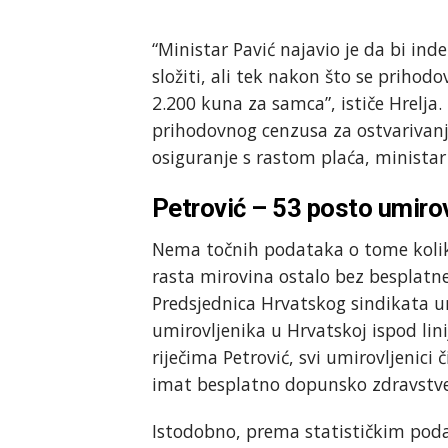
“Ministar Pavić najavio je da bi in
složiti, ali tek nakon što se priho
2.200 kuna za samca”, ističe Hrelja
prihodovnog cenzusa za ostvarivan
osiguranje s rastom plaća, ministar
Petrović – 53 posto umirov
Nema točnih podataka o tome kolik
rasta mirovina ostalo bez besplatn
Predsjednica Hrvatskog sindikata um
umirovljenika u Hrvatskoj ispod lin
riječima Petrović, svi umirovljenici 
imat besplatno dopunsko zdravstve
Istodobno, prema statističkim pod