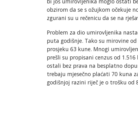
bi još umirovljenika moglo ostati b
obzirom da se s ožujkom očekuje no
zgurani su u rečenicu da se na rješa
Problem za dio umirovljenika nasta
puta godišnje. Tako su mirovine od s
prosjeku 63 kune. Mnogi umirovljen
prešli su propisani cenzus od 1.516
ostali bez prava na besplatno dopu
trebaju mjesečno plaćati 70 kuna z
godišnjoj razini riječ je o trošku od