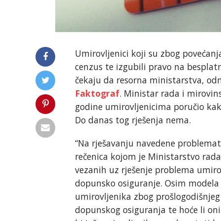
Umirovljenici koji su zbog povećanj
cenzus te izgubili pravo na besplat
čekaju da resorna ministarstva, od
Faktograf
. Ministar rada i mirovi
godine umirovljenicima poručio kako
Do danas tog rješenja nema.
“Na rješavanju navedene problematik
rečenica kojom je Ministarstvo rada
vezanih uz rješenje problema umirov
dopunsko osiguranje. Osim modela rj
umirovljenika zbog prošlogodišnjeg 
dopunskog osiguranja te hoće li oni i