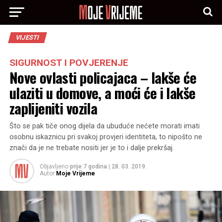
VIJESTI
SIGURNOST I POVJERENJE
Nove ovlasti policajaca – lakše će
ulaziti u domove, a moći će i lakše
zaplijeniti vozila
Što se pak tiče onog dijela da ubuduće nećete morati imati
osobnu iskaznicu pri svakoj provjeri identiteta, to nipošto ne
znači da je ne trebate nositi jer je to i dalje prekršaj.
Objavljeno
prije 7 godina
|
28. 03. 2019.
Autor
Moje Vrijeme