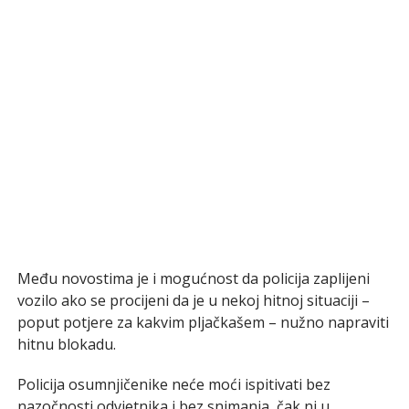
Među novostima je i mogućnost da policija zaplijeni
vozilo ako se procijeni da je u nekoj hitnoj situaciji –
poput potjere za kakvim pljačkašem – nužno napraviti
hitnu blokadu.
Policija osumnjičenike neće moći ispitivati bez
nazočnosti odvjetnika i bez snimanja, čak ni u