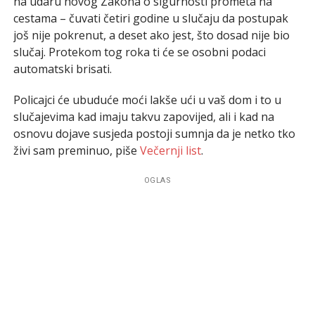
na udaru novog Zakona o sigurnosti prometa na
cestama – čuvati četiri godine u slučaju da postupak
još nije pokrenut, a deset ako jest, što dosad nije bio
slučaj. Protekom tog roka ti će se osobni podaci
automatski brisati.
Policajci će ubuduće moći lakše ući u vaš dom i to u
slučajevima kad imaju takvu zapovijed, ali i kad na
osnovu dojave susjeda postoji sumnja da je netko tko
živi sam preminuo, piše
Večernji list
.
OGLAS