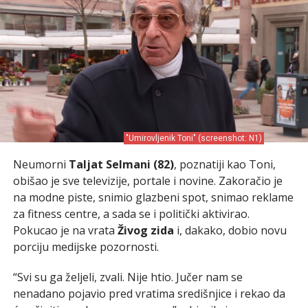
"Umirovljenik Toni" (screenshot: N1)
Neumorni
Taljat Selmani (82)
, poznatiji kao Toni,
obišao je sve televizije, portale i novine. Zakoračio je
na modne piste, snimio glazbeni spot, snimao reklame
za fitness centre, a sada se i politički aktivirao.
Pokucao je na vrata
Živog zida
i, dakako, dobio novu
porciju medijske pozornosti.
“Svi su ga željeli, zvali. Nije htio. Jučer nam se
nenadano pojavio pred vratima središnjice i rekao da