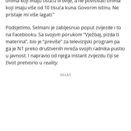
onima koji imaju tisuću ili dvije, a ne povisivati onima
koji imaju više od 10 tisuća kuna. Govorim istinu. Ne
pristaje mi više lagati.”
Podsjetimo, Selmani je zabljesnuo poput zvijezde i to
na Facebooku. Sa svojom porukom “Vježbaj, pizda ti
materina”, bio je “previše” za televizijski program pa
ga je N1 preko društvenih mreža svojih radnika pustio
u javnost. I napravio od njega instant zvijezdu čiji se
život pretvorio u
reality
.
OGLAS