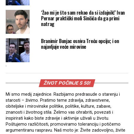
‘Žao mi je što sam rekao da si izdajnik!’ Ivan
Pernar praktički moli Sinčića da ga primi
natrag
Branimir Bunjac osniva Treću opciju; i on
najavljuje veće mirovine
.
ŽIVOT POČINJE S 50!
Mi smo medij zajednice. Razbijamo predrasude o starenju i
starosti – živimo. Pratimo teme zdravlja, zdravstvene,
obiteljske i mirovinske politike, politike, kulture, zabave,
znanosti i životnog stila. Želimo vas ohrabriti, povezati i
inspirirati kako biste zdravije i aktivnije uživali u životu.
Poštujemo različitosti, promoviramo toleranciju i potičemo
argumentiranu raspravu. Naš moto je: Živite zadovoljno, živite