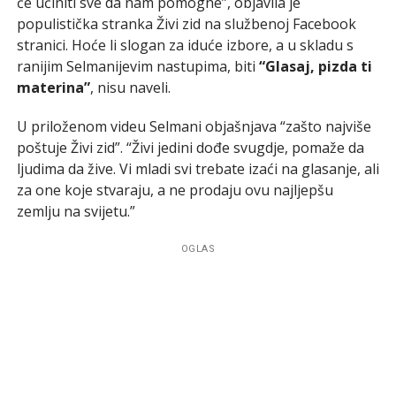
će učiniti sve da nam pomogne”, objavila je
populistička stranka Živi zid na službenoj Facebook
stranici. Hoće li slogan za iduće izbore, a u skladu s
ranijim Selmanijevim nastupima, biti
“Glasaj, pizda ti
materina”
, nisu naveli.
U priloženom videu Selmani objašnjava “zašto najviše
poštuje Živi zid”. “Živi jedini dođe svugdje, pomaže da
ljudima da žive. Vi mladi svi trebate izaći na glasanje, ali
za one koje stvaraju, a ne prodaju ovu najljepšu
zemlju na svijetu.”
OGLAS