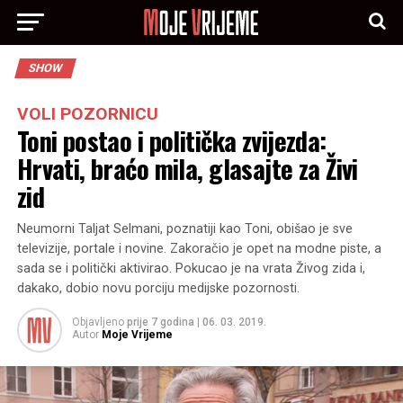
SHOW
VOLI POZORNICU
Toni postao i politička zvijezda:
Hrvati, braćo mila, glasajte za Živi
zid
Neumorni Taljat Selmani, poznatiji kao Toni, obišao je sve
televizije, portale i novine. Zakoračio je opet na modne piste, a
sada se i politički aktivirao. Pokucao je na vrata Živog zida i,
dakako, dobio novu porciju medijske pozornosti.
Objavljeno
prije 7 godina
|
06. 03. 2019.
Autor
Moje Vrijeme