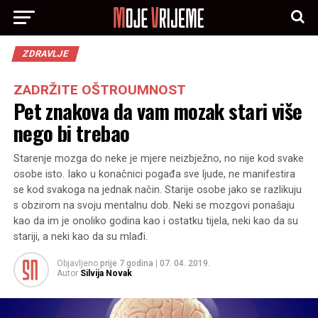
ZDRAVLJE
ZADRŽITE OŠTROUMNOST
Pet znakova da vam mozak stari više
nego bi trebao
Starenje mozga do neke je mjere neizbježno, no nije kod svake
osobe isto. Iako u konačnici pogađa sve ljude, ne manifestira
se kod svakoga na jednak način. Starije osobe jako se razlikuju
s obzirom na svoju mentalnu dob. Neki se mozgovi ponašaju
kao da im je onoliko godina kao i ostatku tijela, neki kao da su
stariji, a neki kao da su mlađi.
Objavljeno
prije 7 godina
|
07. 04. 2019.
Autor
Silvija Novak