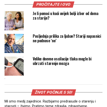
PROČITAJTE I OVO
Je li pomoć u kući uvijek bolji izbor od doma
za starije?
Posljednja prilika za ljubav? Stariji napasnici
ne podnose ‘ne’
Velike dnevne oscilacije tlaka mogle bi
ubrzati starenje mozga
.
ŽIVOT POČINJE S 50!
Mi smo medij zajednice. Razbijamo predrasude o starenju i
starosti – živimo. Pratimo teme zdravlja, zdravstvene,