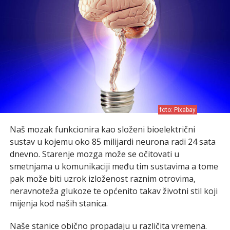
foto: Pixabay
Naš mozak funkcionira kao složeni bioelektrični
sustav u kojemu oko 85 milijardi neurona radi 24 sata
dnevno. Starenje mozga može se očitovati u
smetnjama u komunikaciji među tim sustavima a tome
pak može biti uzrok izloženost raznim otrovima,
neravnoteža glukoze te općenito takav životni stil koji
mijenja kod naših stanica.
Naše stanice obično propadaju u različita vremena.