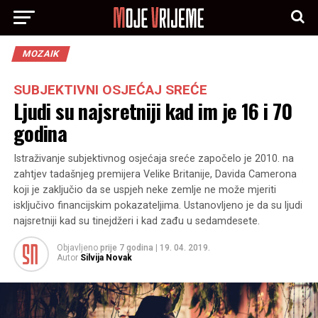
MOZAIK
SUBJEKTIVNI OSJEĆAJ SREĆE
Ljudi su najsretniji kad im je 16 i 70
godina
Istraživanje subjektivnog osjećaja sreće započelo je 2010. na
zahtjev tadašnjeg premijera Velike Britanije, Davida Camerona
koji je zaključio da se uspjeh neke zemlje ne može mjeriti
isključivo financijskim pokazateljima. Ustanovljeno je da su ljudi
najsretniji kad su tinejdžeri i kad zađu u sedamdesete.
Objavljeno
prije 7 godina
|
19. 04. 2019.
Autor
Silvija Novak