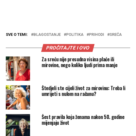
SVE O TEMI:
BLAGOSTANJE
POLITIKA
PRIHODI
SREĆA
PROČITAJTE I OVO
Za sreću nije presudna visina plaće ili
mirovine, nego koliko ljudi prima manje
Štedjeli ste cijeli život za mirovinu: Treba li
umrijeti s nulom na računu?
Šest pravila koja ženama nakon 50. godine
mijenjaju život