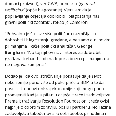
domaći proizvod), već GWB, odnosno
“general
wellbeing”
(opće blagostanje). Vjerujem da je
popravljanje osjećaja dobrobiti i blagostanja naš
glavni politički zadatak”, rekao je Cameron.
“Pohvalno je što sve više političara razmišlja i o
dobrobiti i blagostanju građana, a ne samo o njihovim
primanjima”, kaže politički analitičar,
George
Bungham
. “No taj njihov novi interes za dobrobit
građana trebao bi biti nadopuna brizi o primanjima, a
ne njegova zamjena.”
Dodao je i da ovo istraživanje pokazuje da je život
neke zemlje puno više od puke priče o BDP-u te da
postoje trendovi onkraj ekonomije koji mogu puno
promijeniti kad je u pitanju osjećaj sreće i zadovoljstva.
Prema istraživanju Resolution Foundation, sreća ovisi
najprije o dobrom zdravlju, poslu i partneru. No razina
zadovoljstva također ovisi o dobi osobe, prihodima i