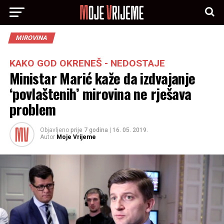
MIROVINA
KAKO GOD OKRENEŠ - NEDOSTAJE
Ministar Marić kaže da izdvajanje
‘povlaštenih’ mirovina ne rješava
problem
Objavljeno
prije 7 godina
|
16. 05. 2019.
Autor
Moje Vrijeme