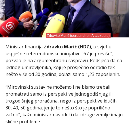
Zdravko Marić (screenshot: Al Jazeera)
Ministar financija Z
dravko Marić (HDZ)
, u svjetlu
uspješne referendumske inicijative “67 je previše”,
pozvao je na argumentiranu raspravu. Podsjeća da na
jednog umirovljenika, koji je prosječno odradio tek
nešto više od 30 godina, dolazi samo 1,23 zaposlenih.
“Mirovinski sustav ne možemo i ne bismo trebali
promatrati samo iz perspektive jednogodišnjeg ili
trogodišnjeg proračuna, nego iz perspektive idućih
30, 40, 50 godina, jer je to nešto što je poprilično
važno”, kaže ministar navodeći da i druge zemlje imaju
slične probleme.