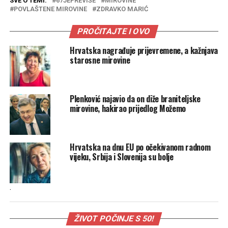
SVE O TEMI:
67JEPREVIŠE
MIROVINE
POVLAŠTENE MIROVINE
ZDRAVKO MARIĆ
PROČITAJTE I OVO
Hrvatska nagrađuje prijevremene, a kažnjava
starosne mirovine
Plenković najavio da on diže braniteljske
mirovine, hakirao prijedlog Možemo
Hrvatska na dnu EU po očekivanom radnom
vijeku, Srbija i Slovenija su bolje
.
ŽIVOT POČINJE S 50!