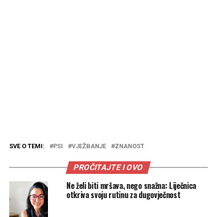
SVE O TEMI:
PSI
VJEŽBANJE
ZNANOST
PROČITAJTE I OVO
Ne želi biti mršava, nego snažna: Liječnica
otkriva svoju rutinu za dugovječnost