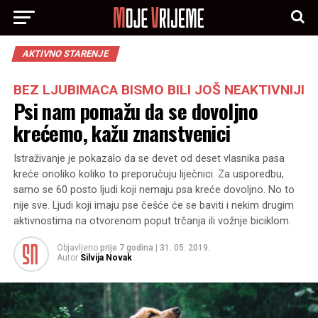
AKTIVNO STARENJE
BEZ LJUBIMACA BISMO BILI JOŠ NEAKTIVNIJI
Psi nam pomažu da se dovoljno
krećemo, kažu znanstvenici
Istraživanje je pokazalo da se devet od deset vlasnika pasa
kreće onoliko koliko to preporučuju liječnici. Za usporedbu,
samo se 60 posto ljudi koji nemaju psa kreće dovoljno. No to
nije sve. Ljudi koji imaju pse češće će se baviti i nekim drugim
aktivnostima na otvorenom poput trčanja ili vožnje biciklom.
Objavljeno
prije 7 godina
|
31. 05. 2019.
Autor
Silvija Novak