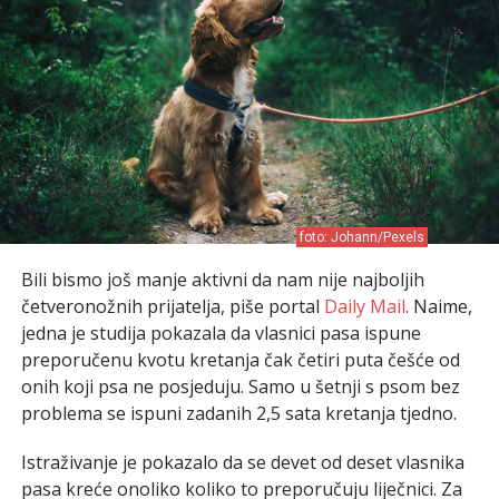
foto: Johann/Pexels
Bili bismo još manje aktivni da nam nije najboljih
četveronožnih prijatelja, piše portal
Daily Mail
. Naime,
jedna je studija pokazala da vlasnici pasa ispune
preporučenu kvotu kretanja čak četiri puta češće od
onih koji psa ne posjeduju. Samo u šetnji s psom bez
problema se ispuni zadanih 2,5 sata kretanja tjedno.
Istraživanje je pokazalo da se devet od deset vlasnika
pasa kreće onoliko koliko to preporučuju liječnici. Za