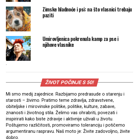
Zimske hladnoće i psi: na što vlasnici trebaju
paziti
Umirovljenica pokrenula kamp za pse i
njihove vlasnike
.
ŽIVOT POČINJE S 50!
Mi smo medij zajednice. Razbijamo predrasude o starenju i
starosti – živimo. Pratimo teme zdravlja, zdravstvene,
obiteljske i mirovinske politike, politike, kulture, zabave,
znanosti i životnog stila. Želimo vas ohrabriti, povezati i
inspirirati kako biste zdravije i aktivnije uživali u životu.
Poštujemo različitosti, promoviramo toleranciju i potičemo
argumentiranu raspravu. Naš moto je: Živite zadovoljno, živite
dobro.