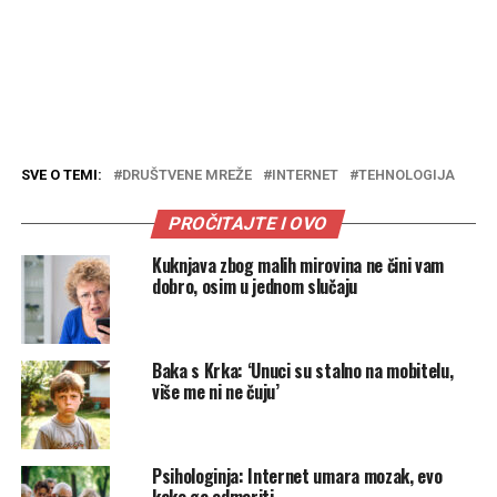
SVE O TEMI:
DRUŠTVENE MREŽE
INTERNET
TEHNOLOGIJA
PROČITAJTE I OVO
Kuknjava zbog malih mirovina ne čini vam
dobro, osim u jednom slučaju
Baka s Krka: ‘Unuci su stalno na mobitelu,
više me ni ne čuju’
Psihologinja: Internet umara mozak, evo
kako ga odmoriti