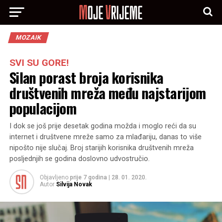
MOZAIK
SVI SU GORE!
Silan porast broja korisnika
društvenih mreža među najstarijom
populacijom
I dok se još prije desetak godina možda i moglo reći da su
internet i društvene mreže samo za mlađariju, danas to više
nipošto nije slučaj. Broj starijih korisnika društvenih mreža
posljednjih se godina doslovno udvostručio.
Objavljeno
prije 7 godina
|
28. 01. 2020.
Autor
Silvija Novak