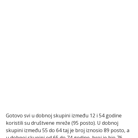
Gotovo svi u dobnoj skupini između 12 i 54 godine
koristili su društvene mreže (95 posto). U dobnoj
skupini između 55 do 64 taj je broj iznosio 89 posto, a
u dobnoj skupini od 65 do 74 godine, broj je bio 76