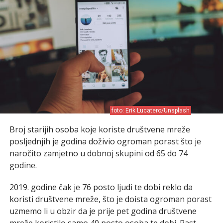
foto: Erik Lucatero/Unsplash
Broj starijih osoba koje koriste društvene mreže
posljednjih je godina doživio ogroman porast što je
naročito zamjetno u dobnoj skupini od 65 do 74
godine.
2019. godine čak je 76 posto ljudi te dobi reklo da
koristi društvene mreže, što je doista ogroman porast
uzmemo li u obzir da je prije pet godina društvene
mreže koristilo samo 40 posto osoba te dobi. Rast