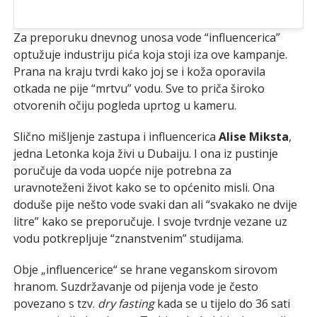
Za preporuku dnevnog unosa vode “influencerica”
optužuje industriju pića koja stoji iza ove kampanje.
Prana na kraju tvrdi kako joj se i koža oporavila
otkada ne pije “mrtvu” vodu. Sve to priča široko
otvorenih očiju pogleda uprtog u kameru.
Slično mišljenje zastupa i influencerica
Alise Miksta
,
jedna Letonka koja živi u Dubaiju. I ona iz pustinje
poručuje da voda uopće nije potrebna za
uravnoteženi život kako se to općenito misli. Ona
doduše pije nešto vode svaki dan ali “svakako ne dvije
litre” kako se preporučuje. I svoje tvrdnje vezane uz
vodu potkrepljuje “znanstvenim” studijama.
Obje „influencerice“ se hrane veganskom sirovom
hranom. Suzdržavanje od pijenja vode je često
povezano s tzv.
dry fasting
kada se u tijelo do 36 sati