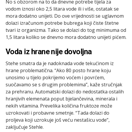
No s obzorom na to da dnevne potrebe tijela za
vodom iznosi oko 2,5 litara vode ili i više, ostatak se
mora dodatno unijeti. Do ove vrijednosti se uglavnom
dolazi izračunom potrebe bubrega koji čiste štetne
tvari iz organizma. Tako se dolazi do tog minimuma od
1,5 litara koliko se dnevno mora dodatno unijeti pićem.
Voda iz hrane nije dovoljna
Stehe smatra da je nadoknada vode tekućinom iz
hrane problematična. “Ako 80 posto hrane koju
unosimo u tijelo pokrijemo voćem i povrćem,
suočavamo se s drugim problemima”, kaže stručnjak
za prehranu. Automatski dolazi do nedostatka ostalih
hranjivih elemenata poput bjelančevina, minerala i
nekih vitamina. Prevelika količina fruktoze može
uzrokovati i probavne smetnje. “Tada dolazi do
proljeva koji uzrokuje još veću nestašicu vode”,
zaključuje Stehle.