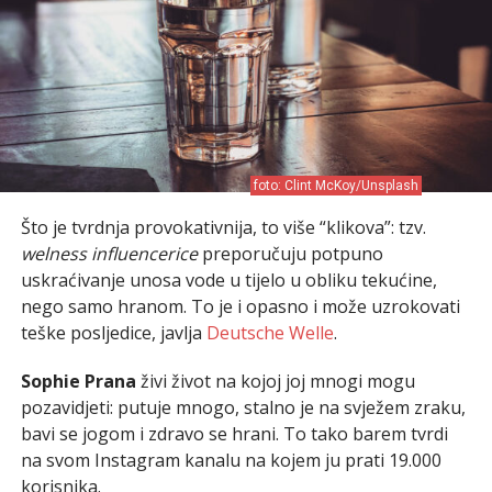
foto: Clint McKoy/Unsplash
Što je tvrdnja provokativnija, to više “klikova”: tzv.
welness influencerice
preporučuju potpuno
uskraćivanje unosa vode u tijelo u obliku tekućine,
nego samo hranom. To je i opasno i može uzrokovati
teške posljedice, javlja
Deutsche Welle
.
Sophie Prana
živi život na kojoj joj mnogi mogu
pozavidjeti: putuje mnogo, stalno je na svježem zraku,
bavi se jogom i zdravo se hrani. To tako barem tvrdi
na svom Instagram kanalu na kojem ju prati 19.000
korisnika.