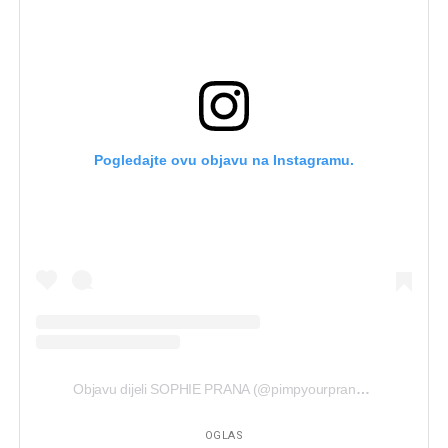
Pogledajte ovu objavu na Instagramu.
Objavu dijeli SOPHIE PRANA (@pimpyourprana)
Sij 26, 202
OGLAS