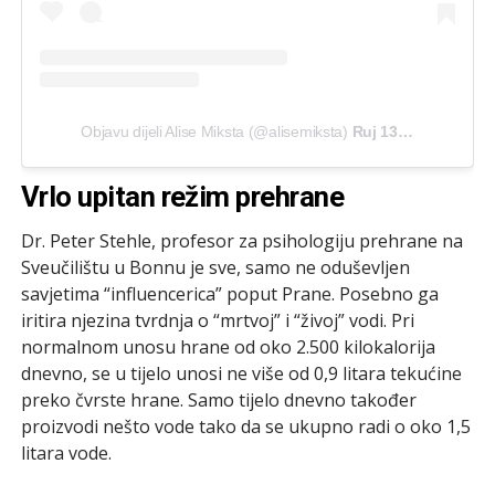
Objavu dijeli Alise Miksta (@alisemiksta)
Ruj 13, 2019 u 1:46 PDT
Vrlo upitan režim prehrane
Dr. Peter Stehle, profesor za psihologiju prehrane na
Sveučilištu u Bonnu je sve, samo ne oduševljen
savjetima “influencerica” poput Prane. Posebno ga
iritira njezina tvrdnja o “mrtvoj” i “živoj” vodi. Pri
normalnom unosu hrane od oko 2.500 kilokalorija
dnevno, se u tijelo unosi ne više od 0,9 litara tekućine
preko čvrste hrane. Samo tijelo dnevno također
proizvodi nešto vode tako da se ukupno radi o oko 1,5
litara vode.