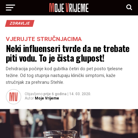
ZDRAVLJE
VJERUJTE STRUČNJACIMA
Neki influenseri tvrde da ne trebate
piti vodu. To je čista glupost!
Dehidracija počinje kod gubitka četiri do pet posto tjelesne
težine. Od tog stupnja nastupaju klinički simptomi, kaže
stručnjak za prehranu Stehle.
Objavljeno
prije 6 godina
|
14. 03. 2020.
Autor
Moje Vrijeme