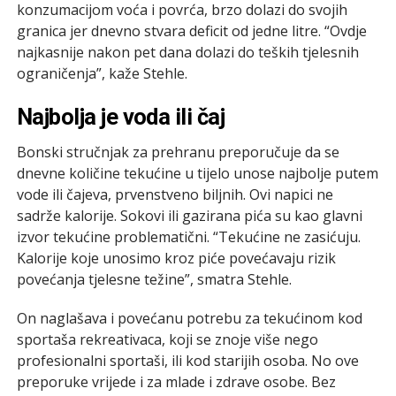
konzumacijom voća i povrća, brzo dolazi do svojih
granica jer dnevno stvara deficit od jedne litre. “Ovdje
najkasnije nakon pet dana dolazi do teških tjelesnih
ograničenja”, kaže Stehle.
Najbolja je voda ili čaj
Bonski stručnjak za prehranu preporučuje da se
dnevne količine tekućine u tijelo unose najbolje putem
vode ili čajeva, prvenstveno biljnih. Ovi napici ne
sadrže kalorije. Sokovi ili gazirana pića su kao glavni
izvor tekućine problematični. “Tekućine ne zasićuju.
Kalorije koje unosimo kroz piće povećavaju rizik
povećanja tjelesne težine”, smatra Stehle.
On naglašava i povećanu potrebu za tekućinom kod
sportaša rekreativaca, koji se znoje više nego
profesionalni sportaši, ili kod starijih osoba. No ove
preporuke vrijede i za mlade i zdrave osobe. Bez