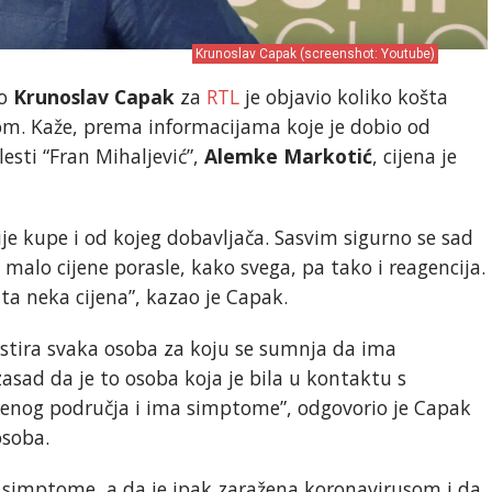
Krunoslav Capak (screenshot: Youtube)
vo
Krunoslav Capak
za
RTL
je objavio koliko košta
som. Kaže, prema informacijama koje je dobio od
lesti “Fran Mihaljević”,
Alemke Markotić
, cijena je
ije kupe i od kojeg dobavljača. Sasvim sigurno se sad
 malo cijene porasle, kako svega, pa tako i reagencija.
 ta neka cijena”, kazao je Capak.
estira svaka osoba za koju se sumnja da ima
 zasad da je to osoba koja je bila u kontaktu s
aženog područja i ima simptome”, odgovorio je Capak
osoba.
 simptome, a da je ipak zaražena koronavirusom i da