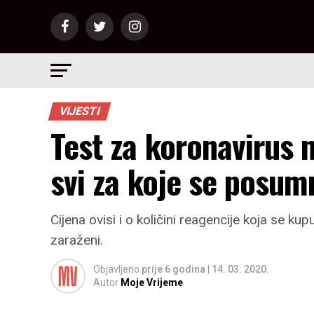
VIJESTI
Test za koronavirus ni
svi za koje se posum
Cijena ovisi i o količini reagencije koja se ku
zaraženi.
Objavljeno
prije 6 godina
|
14. 03. 2020.
Autor
Moje Vrijeme