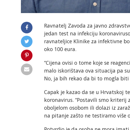
Ravnatelj Zavoda za javno zdravst
jedan test na infekciju koronaviru
ravnateljice Klinike za infektivne bo
oko 100 eura.
“Cijena ovisi o tome koje se reagenc
malo iskorištava ova situacija pa su
No, ja bih rekao da bi to mogla biti
Capak je kazao da se u Hrvatskoj t
koronavirus. “Postavili smo kriterij
oboljelom osobom ili dolazi iz zar
na pitanje zašto ne testiramo više 
Potvrdio je da osoba ne mora imati