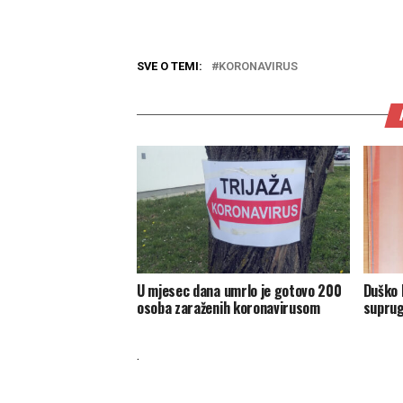
SVE O TEMI:
KORONAVIRUS
U mjesec dana umrlo je gotovo 200
Duško 
osoba zaraženih koronavirusom
suprug
.