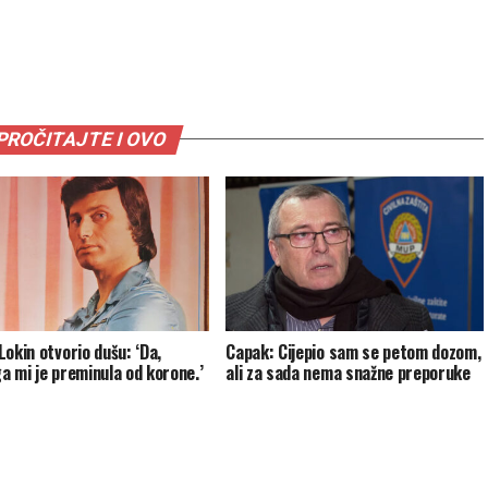
PROČITAJTE I OVO
Lokin otvorio dušu: ‘Da,
Capak: Cijepio sam se petom dozom,
a mi je preminula od korone.’
ali za sada nema snažne preporuke