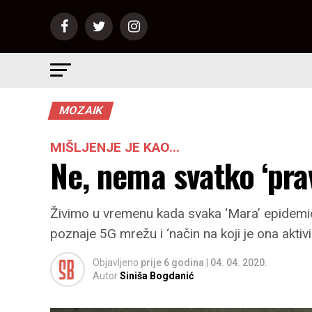
MOZAIK
MIŠLJENJE JE KAO...
Ne, nema svatko ‘pra
Živimo u vremenu kada svaka ‘Mara’ epidemiol
poznaje 5G mrežu i ‘način na koji je ona aktiv
Objavljeno
prije 6 godina
|
04. 04. 2020.
Autor
Siniša Bogdanić