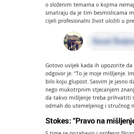
o složenim temama o kojima nemaju
smatraju da je tim besmislicama mj
cijeli profesionalni život uložili u p
Gotovo uvijek kada ih upozorite da
odgovor je: “To je moje mišljenje. I
bilo koju glupost. Sasvim je jasno 
nego mukotrpnim stjecanjem znanja
da takvo mišljenje treba prihvatiti
odmah do utemeljenog i stručnog mi
Stokes: “Pravo na mišljenje
S time se pozabavio i profesor filozo