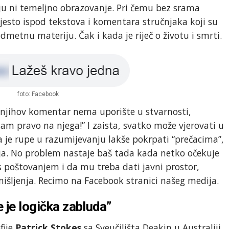
 ni temeljno obrazovanje. Pri čemu bez srama
esto ispod tekstova i komentara stručnjaka koji su
redmetnu materiju. Čak i kada je riječ o životu i smrti.
foto: Facebook
 njihov komentar nema uporište u stvarnosti,
mam pravo na njega!” I zaista, svatko može vjerovati u
da je rupe u razumijevanju lakše pokrpati “prečacima”,
. No problem nastaje baš tada kada netko očekuje
 s poštovanjem i da mu treba dati javni prostor,
šljenja. Recimo na Facebook stranici našeg medija.
 je logička zabluda”
fije
Patrick Stokes
sa Sveučilišta Deakin u Australiji.