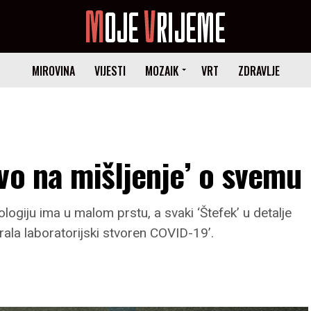
MIROVINA
VIJESTI
MOZAIK
VRT
ZDRAVLJE
vo na mišljenje’ o svemu
ogiju ima u malom prstu, a svaki ‘Štefek’ u detalje
irala laboratorijski stvoren COVID-19’.