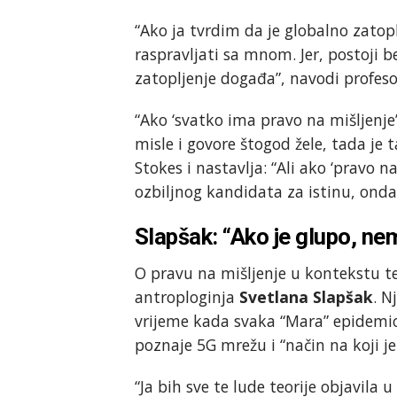
“Ako ja tvrdim da je globalno zatop
raspravljati sa mnom. Jer, postoji 
zatopljenje događa”, navodi profeso
“Ako ‘svatko ima pravo na mišljenje
misle i govore štogod žele, tada je ta
Stokes i nastavlja: “Ali ako ‘pravo n
ozbiljnog kandidata za istinu, onda 
Slapšak: “Ako je glupo, ne
O pravu na mišljenje u kontekstu te
antroploginja
Svetlana Slapšak
. N
vrijeme kada svaka “Mara” epidemio
poznaje 5G mrežu i “način na koji je
“Ja bih sve te lude teorije objavila u