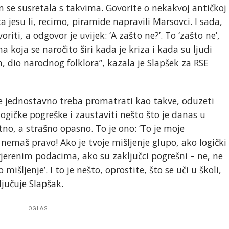
m se susretala s takvima. Govorite o nekakvoj antičkoj
a jesu li, recimo, piramide napravili Marsovci. I sada,
riti, a odgovor je uvijek: ‘A zašto ne?’. To ‘zašto ne’,
 koja se naročito širi kada je kriza i kada su ljudi
ih, dio narodnog folklora”, kazala je Slapšek za RSE
ve jednostavno treba promatrati kao takve, oduzeti
 logičke pogreške i zaustaviti nešto što je danas u
utno, a strašno opasno. To je ono: ‘To je moje
 nemaš pravo! Ako je tvoje mišljenje glupo, ako logički
vjerenim podacima, ako su zaključci pogrešni – ne, ne
mišljenje’. I to je nešto, oprostite, što se uči u školi,
ljučuje Slapšak.
OGLAS