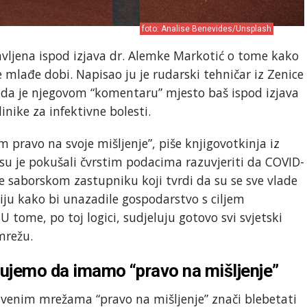
foto: Analise Benevides/Unsplash
stavljena ispod izjava dr. Alemke Markotić o tome kako
 mlađe dobi. Napisao ju je rudarski tehničar iz Zenice
i da je njegovom “komentaru” mjesto baš ispod izjava
linike za infektivne bolesti.
 pravo na svoje mišljenje”, piše knjigovotkinja iz
 su je pokušali čvrstim podacima razuvjeriti da COVID-
je saborskom zastupniku koji tvrdi da su se sve vlade
miju kako bi unazadile gospodarstvo s ciljem
tome, po toj logici, sudjeluju gotovo svi svjetski
mrežu.
rujemo da imamo “pravo na mišljenje”
venim mrežama “pravo na mišljenje” znači blebetati