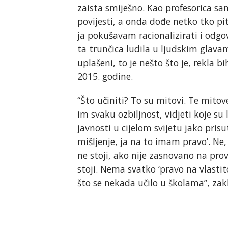
zaista smiješno. Kao profesorica sa
povijesti, a onda dođe netko tko pit
ja pokušavam racionalizirati i odgovo
ta trunčica ludila u ljudskim glavama
uplašeni, to je nešto što je, rekla b
2015. godine.
“Što učiniti? To su mitovi. Te mito
im svaku ozbiljnost, vidjeti koje su
javnosti u cijelom svijetu jako pris
mišljenje, ja na to imam pravo’. Ne,
ne stoji, ako nije zasnovano na pro
stoji. Nema svatko ‘pravo na vlastito 
što se nekada učilo u školama”, zak