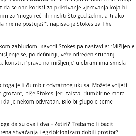
t da se ono koristi za prikrivanje vjerovanja koja bi
m za ‘mogu reći ili misliti što god želim, a ti ako
a me ne poštuješ'”, napisao je Stokes za The
čkom zabludom, navodi Stokes pa nastavlja: “Mišljenje
išljenje se, po definiciji, veže određen stupanj
a, koristiti ‘pravo na mišljenje’ u obrani ima smisla
toga je li đumbir odvratnog ukusa. Možete voljeti
 grozan”, piše Stokes. Jer, zaista, đumbir ne mora
iti da je nekom odvratan. Bilo bi glupo o tome
toga da su dva i dva – četiri? Trebamo li baciti
erena shvaćanja i egzibicionizam dobili prostor?