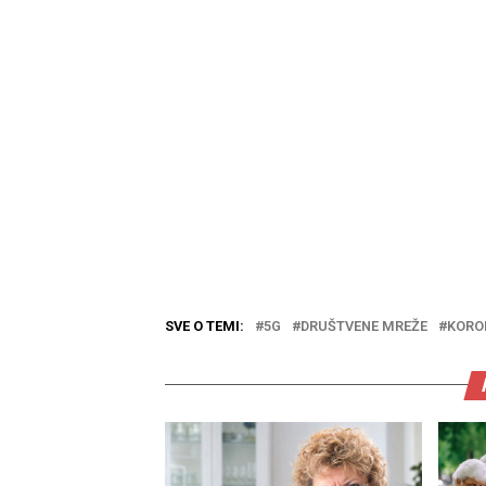
SVE O TEMI:
5G
DRUŠTVENE MREŽE
KORO