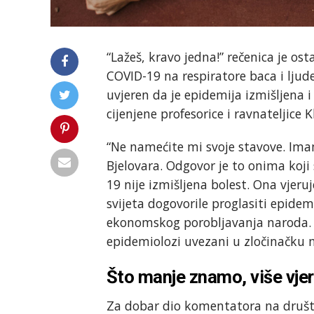
“Lažeš, kravo jedna!” rečenica je o
COVID-19 na respiratore baca i ljude
uvjeren da je epidemija izmišljena 
cijenjene profesorice i ravnateljice K
“Ne namećite mi svoje stavove. Imam
Bjelovara. Odgovor je to onima koji
19 nije izmišljena bolest. Ona vjeru
svijeta dogovorile proglasiti epide
ekonomskog porobljavanja naroda. U 
epidemiolozi uvezani u zločinačku 
Što manje znamo, više vje
Za dobar dio komentatora na društ