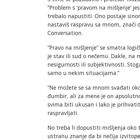
“Problem s ‘pravom na mišljenje’ jes
trebalo napustiti. Ono postaje sinoni
nastaviš raspravu sa mnom, znači d
Conversation.
“Pravo na mišljenje” se smatra logi
je stav ili sud o nečemu. Dakle, na m
nesigurnosti ili subjektivnosti. Stog
samo u nekim situacijama.”
“Ne možete se sa mnom svađati oko 
đumbir, ali za mene je on apsolutno
svima biti ukusan i lako je prihvat
raspravljati.
No treba li dopustiti mišljenja oko 
ustranu znanje da bi nečija izvitop