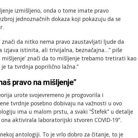
ljenje izmišljeno, onda o tome imate pravo
bezbroj jednoznačnih dokaza koji pokazuju da se
r.
’ znači da nitko nema pravo zaustavljati ljude da
 izjava istinita, ali trivijalna, beznačajna…” piše
a mišljenje’ znači da to mišljenje trebamo tretirati kao
je ta tvrdnja poprilično lažna.”
maš pravo na mišljenje”
orija urote svojevremeno je progovorila i
jene tvrdnje posebno dobivaju na važnosti u ovo
logiju ima u malom prstu, a svaki “Štefek” u detalje
 ona aktivirala laboratorijski stvoren COVID-19”.
 nekoj antologiji. To je vrlo dobro za čitanje, to je