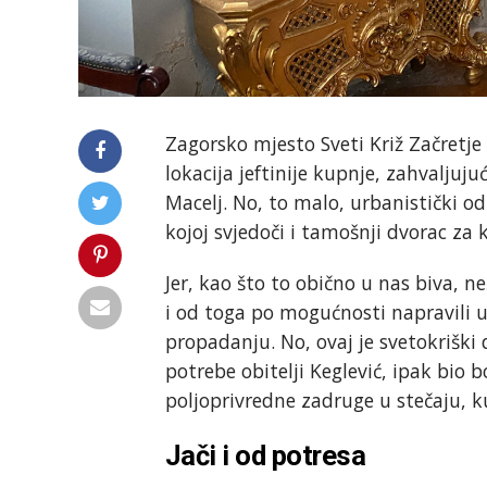
Zagorsko mjesto Sveti Križ Začretj
lokacija jeftinije kupnje, zahvaljuju
Macelj. No, to malo, urbanistički o
kojoj svjedoči i tamošnji dvorac za
Jer, kao što to obično u nas biva, ne
i od toga po mogućnosti napravili
propadanju. No, ovaj je svetokriški 
potrebe obitelji Keglević, ipak bio 
poljoprivredne zadruge u stečaju, ku
Jači i od potresa