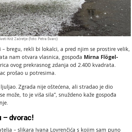
veti Križ Začretje (foto: Petra Švarc)
– bregu, rekli bi lokalci, a pred njim se prostire velik,
rata nam otvara vlasnica, gospođa
Mirna Flögel-
arica ovog prekrasnog zdanja od 2.400 kvadrata.
ac prošao u potresima.
 ljuljao. Zgrada nije oštećena, ali stradao je dio
o se može, to je viša sila”, snuždeno kaže gospođa
nje.
 – dvorac!
telja – slikara Ivana Lovrenčića s kojim sam puno