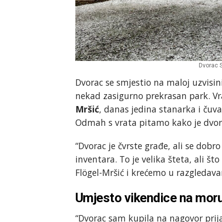
Dvorac S
Dvorac se smjestio na maloj uzvisini 
nekad zasigurno prekrasan park. V
Mršić
, danas jedina stanarka i čuv
Odmah s vrata pitamo kako je dvor
“Dvorac je čvrste građe, ali se dobro
inventara. To je velika šteta, ali št
Flögel-Mršić i krećemo u razgledava
Umjesto vikendice na moru
“Dvorac sam kupila na nagovor prija