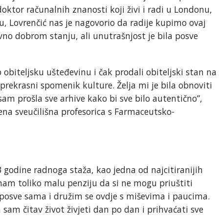
doktor računalnih znanosti koji živi i radi u Londonu,
, Lovrenčić nas je nagovorio da radije kupimo ovaj
ivno dobrom stanju, ali unutrašnjost je bila posve
 obiteljsku ušteđevinu i čak prodali obiteljski stan na
rekrasni spomenik kulture. Želja mi je bila obnoviti
 sam prošla sve arhive kako bi sve bilo autentično”,
na sveučilišna profesorica s Farmaceutsko-
 godine radnoga staža, kao jedna od najcitiranijih
mam toliko malu penziju da si ne mogu priuštiti
 posve sama i družim se ovdje s miševima i paucima.
sam čitav život živjeti dan po dan i prihvaćati sve