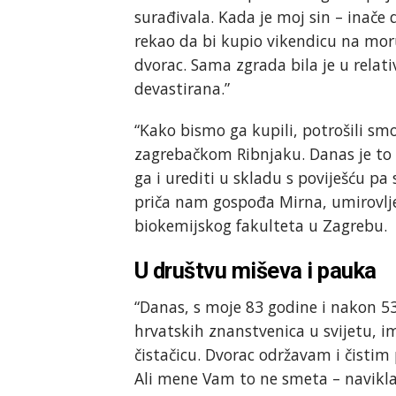
surađivala. Kada je moj sin – inače 
rekao da bi kupio vikendicu na moru
dvorac. Sama zgrada bila je u relat
devastirana.”
“Kako bismo ga kupili, potrošili smo
zagrebačkom Ribnjaku. Danas je to p
ga i urediti u skladu s poviješću pa
priča nam gospođa Mirna, umirovlje
biokemijskog fakulteta u Zagrebu.
U društvu miševa i pauka
“Danas, s moje 83 godine i nakon 53
hrvatskih znanstvenica u svijetu, i
čistačicu. Dvorac održavam i čistim
Ali mene Vam to ne smeta – navikla 