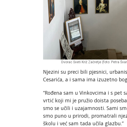
Dvorac Sveti Križ Začretje (foto: Petra Švar
Njezini su preci bili pjesnici, urbani
Cesarića, a i sama ima izuzetno bo
“Rođena sam u Vinkovcima i s pet s
vrtić koji mi je pružio doista poseba
smo se učili i uzajamnosti. Sami smo
smo puno u prirodi, promatrali nje
školu i već sam tada učila glazbu.”