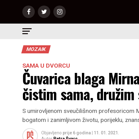
MOZAIK
SAMA U DVORCU
Čuvarica blaga Mirna
čistim sama, družim 
S umirovljenom sveučilišnom profesoricom M
bogatom i zanimljivom životu, porijeklu, znan
Objavljeno
prije 6 godina
|
11. 01. 2021.
Autor
Petra Švarc