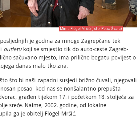
Mirna Flögel Mršić (foto: Petra Švarc)
e posljednjih je godina za mnoge Zagrepčane tek
ći
outletu
koji se smjestio tik do auto-ceste Zagreb-
dlično sačuvano mjesto, ima prilično bogatu povijest o
 kojega danas malo tko zna.
što što bi naši zapadni susjedi brižno čuvali, njegovali
 unosan posao, kod nas se nonšalantno prepušta
dvorac, građen tijekom 17. i početkom 18. stoljeća za
bolje sreće. Naime, 2002. godine, od lokalne
pila ga je obitelj Flögel-Mršić.