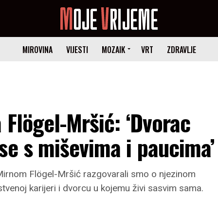
MIROVINA
VIJESTI
MOZAIK
VRT
ZDRAVLJE
 Flögel-Mršić: ‘Dvorac
se s miševima i paucima’
irnom Flögel-Mršić razgovarali smo o njezinom
stvenoj karijeri i dvorcu u kojemu živi sasvim sama.