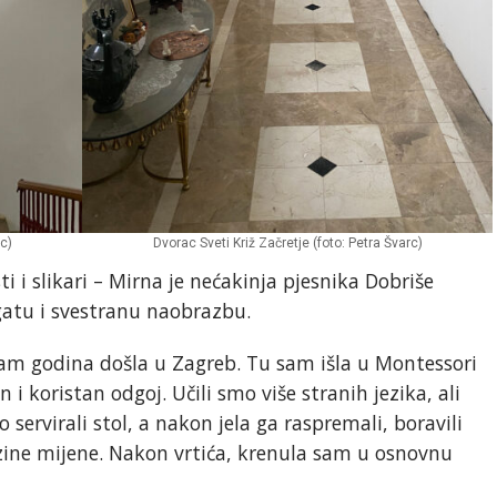
c)
Dvorac Sveti Križ Začretje (foto: Petra Švarc)
sti i slikari – Mirna je nećakinja pjesnika Dobriše
gatu i svestranu naobrazbu.
am godina došla u Zagreb. Tu sam išla u Montessori
n i koristan odgoj. Učili smo više stranih jezika, ali
 servirali stol, a nakon jela ga raspremali, boravili
zine mijene. Nakon vrtića, krenula sam u osnovnu