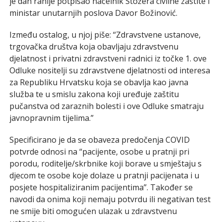
je dan ranije potpisao načelnik Stožera civilne zaštite i
ministar unutarnjih poslova Davor Božinović.
Između ostalog, u njoj piše: “Zdravstvene ustanove,
trgovačka društva koja obavljaju zdravstvenu
djelatnost i privatni zdravstveni radnici iz točke 1. ove
Odluke nositelji su zdravstvene djelatnosti od interesa
za Republiku Hrvatsku koja se obavlja kao javna
služba te u smislu zakona koji uređuje zaštitu
pučanstva od zaraznih bolesti i ove Odluke smatraju
javnopravnim tijelima.”
Specificirano je da se obaveza predočenja COVID
potvrde odnosi na “pacijente, osobe u pratnji pri
porodu, roditelje/skrbnike koji borave u smještaju s
djecom te osobe koje dolaze u pratnji pacijenata i u
posjete hospitaliziranim pacijentima”. Također se
navodi da onima koji nemaju potvrdu ili negativan test
ne smije biti omogućen ulazak u zdravstvenu