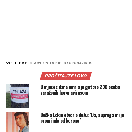
SVE O TEMI:
COVID POTVRDE
KORONAVIRUS
PROČITAJTE I OVO
U mjesec dana umrlo je gotovo 200 osoba
zaraženih koronavirusom
Duško Lokin otvorio dušu: ‘Da, supruga mi je
preminula od korone.’