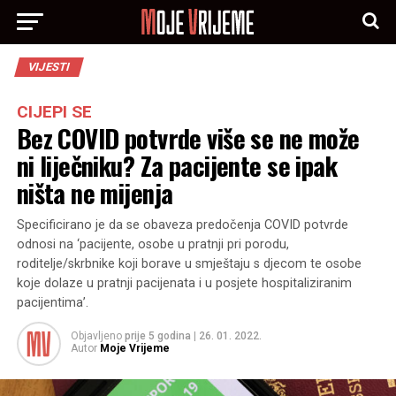
VIJESTI
CIJEPI SE
Bez COVID potvrde više se ne može
ni liječniku? Za pacijente se ipak
ništa ne mijenja
Specificirano je da se obaveza predočenja COVID potvrde
odnosi na ‘pacijente, osobe u pratnji pri porodu,
roditelje/skrbnike koji borave u smještaju s djecom te osobe
koje dolaze u pratnji pacijenata i u posjete hospitaliziranim
pacijentima’.
Objavljeno
prije 5 godina
|
26. 01. 2022.
Autor
Moje Vrijeme