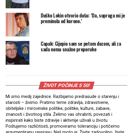
Duško Lokin otvorio dušu: ‘Da, supruga mi je
preminula od korone.’
Capak: Cijepio sam se petom dozom, ali za
sada nema snažne preporuke
.
ŽIVOT POČINJE S 50!
Mi smo medij zajednice. Razbijamo predrasude o starenju i
starosti – živimo. Pratimo teme zdravlja, zdravstvene,
obiteljske i mirovinske politike, politike, kulture, zabave,
znanosti i životnog stila. Želimo vas ohrabriti, povezati i
inspirirati kako biste zdravije i aktivnije uživali u životu.
Poštujemo različitosti, promoviramo toleranciju i potičemo
argumentiranu raspravu. Naš moto je: Živite zadovoljno, živite