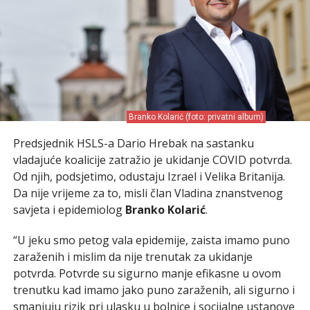
Branko Kolarić (foto: privatni album)
Predsjednik HSLS-a Dario Hrebak na sastanku
vladajuće koalicije zatražio je ukidanje COVID potvrda.
Od njih, podsjetimo, odustaju Izrael i Velika Britanija.
Da nije vrijeme za to, misli član Vladina znanstvenog
savjeta i epidemiolog
Branko Kolarić
.
“U jeku smo petog vala epidemije, zaista imamo puno
zaraženih i mislim da nije trenutak za ukidanje
potvrda. Potvrde su sigurno manje efikasne u ovom
trenutku kad imamo jako puno zaraženih, ali sigurno i
smanjuju rizik pri ulasku u bolnice i socijalne ustanove