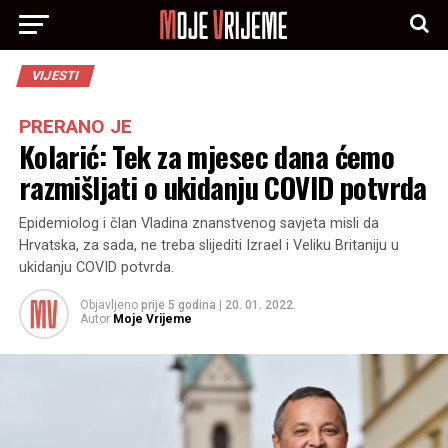
VIJESTI
PRERANO JE
Kolarić: Tek za mjesec dana ćemo
razmišljati o ukidanju COVID potvrda
Epidemiolog i član Vladina znanstvenog savjeta misli da
Hrvatska, za sada, ne treba slijediti Izrael i Veliku Britaniju u
ukidanju COVID potvrda.
Objavljeno
prije 5 godina
|
20. 01. 2022.
Autor
Moje Vrijeme