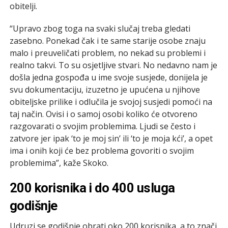
obitelji.
“Upravo zbog toga na svaki slučaj treba gledati
zasebno. Ponekad čak i te same starije osobe znaju
malo i preuveličati problem, no nekad su problemi i
realno takvi. To su osjetljive stvari. No nedavno nam je
došla jedna gospođa u ime svoje susjede, donijela je
svu dokumentaciju, izuzetno je upućena u njihove
obiteljske prilike i odlučila je svojoj susjedi pomoći na
taj način. Ovisi i o samoj osobi koliko će otvoreno
razgovarati o svojim problemima. Ljudi se često i
zatvore jer ipak ‘to je moj sin’ ili ‘to je moja kći’, a opet
ima i onih koji će bez problema govoriti o svojim
problemima”, kaže Skoko.
200 korisnika i do 400 usluga
godišnje
Udruzi se godišnje obrati oko 200 korisnika, a to znači