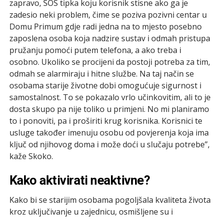
zapravo, SOS tipka koju korisnik stisne ako ga je
zadesio neki problem, čime se poziva pozivni centar u
Domu Primum gdje radi jedna na to mjesto posebno
zaposlena osoba koja nadzire sustav i odmah pristupa
pružanju pomoći putem telefona, a ako treba i
osobno. Ukoliko se procijeni da postoji potreba za tim,
odmah se alarmiraju i hitne službe. Na taj način se
osobama starije životne dobi omogućuje sigurnost i
samostalnost. To se pokazalo vrlo učinkovitim, ali to je
dosta skupo pa nije toliko u primjeni. No mi planiramo
to i ponoviti, pa i proširiti krug korisnika. Korisnici te
usluge također imenuju osobu od povjerenja koja ima
ključ od njihovog doma i može doći u slučaju potrebe”,
kaže Skoko.
Kako aktivirati neaktivne?
Kako bi se starijim osobama pogoljšala kvaliteta života
kroz uključivanje u zajednicu, osmišljene su i