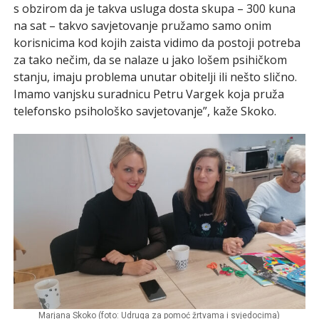
s obzirom da je takva usluga dosta skupa – 300 kuna
na sat – takvo savjetovanje pružamo samo onim
korisnicima kod kojih zaista vidimo da postoji potreba
za tako nečim, da se nalaze u jako lošem psihičkom
stanju, imaju problema unutar obitelji ili nešto slično.
Imamo vanjsku suradnicu Petru Vargek koja pruža
telefonsko psihološko savjetovanje”, kaže Skoko.
Marjana Skoko (foto: Udruga za pomoć žrtvama i svjedocima)