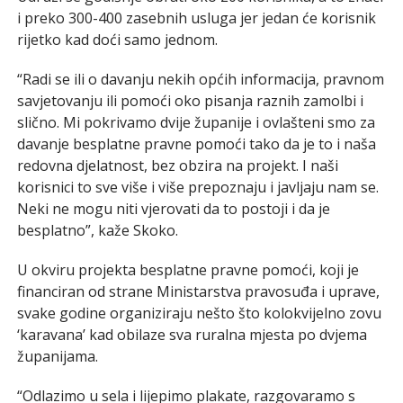
i preko 300-400 zasebnih usluga jer jedan će korisnik
rijetko kad doći samo jednom.
“Radi se ili o davanju nekih općih informacija, pravnom
savjetovanju ili pomoći oko pisanja raznih zamolbi i
slično. Mi pokrivamo dvije županije i ovlašteni smo za
davanje besplatne pravne pomoći tako da je to i naša
redovna djelatnost, bez obzira na projekt. I naši
korisnici to sve više i više prepoznaju i javljaju nam se.
Neki ne mogu niti vjerovati da to postoji i da je
besplatno”, kaže Skoko.
U okviru projekta besplatne pravne pomoći, koji je
financiran od strane Ministarstva pravosuđa i uprave,
svake godine organiziraju nešto što kolokvijelno zovu
‘karavana’ kad obilaze sva ruralna mjesta po dvjema
županijama.
“Odlazimo u sela i lijepimo plakate, razgovaramo s