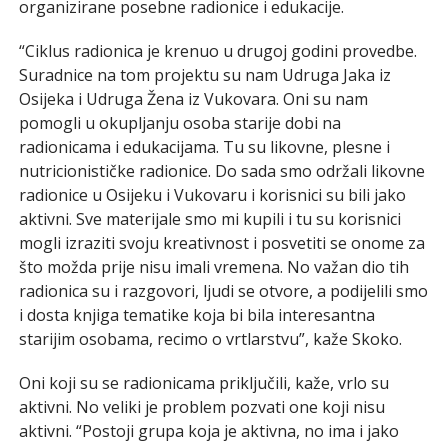
organizirane posebne radionice i edukacije.
“Ciklus radionica je krenuo u drugoj godini provedbe.
Suradnice na tom projektu su nam Udruga Jaka iz
Osijeka i Udruga Žena iz Vukovara. Oni su nam
pomogli u okupljanju osoba starije dobi na
radionicama i edukacijama. Tu su likovne, plesne i
nutricionističke radionice. Do sada smo održali likovne
radionice u Osijeku i Vukovaru i korisnici su bili jako
aktivni. Sve materijale smo mi kupili i tu su korisnici
mogli izraziti svoju kreativnost i posvetiti se onome za
što možda prije nisu imali vremena. No važan dio tih
radionica su i razgovori, ljudi se otvore, a podijelili smo
i dosta knjiga tematike koja bi bila interesantna
starijim osobama, recimo o vrtlarstvu”, kaže Skoko.
Oni koji su se radionicama priključili, kaže, vrlo su
aktivni. No veliki je problem pozvati one koji nisu
aktivni. “Postoji grupa koja je aktivna, no ima i jako