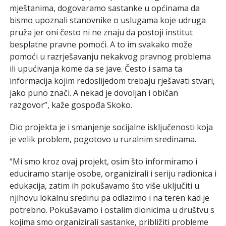
mještanima, dogovaramo sastanke u općinama da
bismo upoznali stanovnike o uslugama koje udruga
pruža jer oni često ni ne znaju da postoji institut
besplatne pravne pomoći. A to im svakako može
pomoći u razrješavanju nekakvog pravnog problema
ili upućivanja kome da se jave. Često i sama ta
informacija kojim redoslijedom trebaju rješavati stvari,
jako puno znači. A nekad je dovoljan i običan
razgovor”, kaže gospođa Skoko.
Dio projekta je i smanjenje socijalne isključenosti koja
je velik problem, pogotovo u ruralnim sredinama.
“Mi smo kroz ovaj projekt, osim što informiramo i
educiramo starije osobe, organizirali i seriju radionica i
edukacija, zatim ih pokušavamo što više uključiti u
njihovu lokalnu sredinu pa odlazimo i na teren kad je
potrebno. Pokušavamo i ostalim dionicima u društvu s
kojima smo organizirali sastanke, približiti probleme