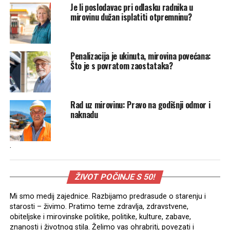
Je li poslodavac pri odlasku radnika u
mirovinu dužan isplatiti otpremninu?
Penalizacija je ukinuta, mirovina povećana:
Što je s povratom zaostataka?
Rad uz mirovinu: Pravo na godišnji odmor i
naknadu
.
ŽIVOT POČINJE S 50!
Mi smo medij zajednice. Razbijamo predrasude o starenju i
starosti – živimo. Pratimo teme zdravlja, zdravstvene,
obiteljske i mirovinske politike, politike, kulture, zabave,
znanosti i životnog stila. Želimo vas ohrabriti, povezati i