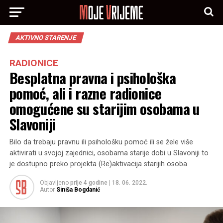
AKTIVNO STARENJE
RADIONICE
Besplatna pravna i psihološka
pomoć, ali i razne radionice
omogućene su starijim osobama u
Slavoniji
Bilo da trebaju pravnu ili psihološku pomoć ili se žele više
aktivirati u svojoj zajednici, osobama starije dobi u Slavoniji to
je dostupno preko projekta (Re)aktivacija starijih osoba.
Objavljeno
prije 4 godine
|
18. 06. 2022.
Autor
Siniša Bogdanić