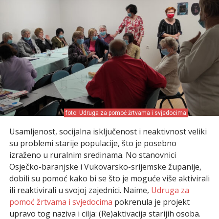
foto: Udruga za pomoć žrtvama i svjedocima
Usamljenost, socijalna isključenost i neaktivnost veliki
su problemi starije populacije, što je posebno
izraženo u ruralnim sredinama. No stanovnici
Osječko-baranjske i Vukovarsko-srijemske županije,
dobili su pomoć kako bi se što je moguće više aktivirali
ili reaktivirali u svojoj zajednici. Naime,
Udruga za
pomoć žrtvama i svjedocima
pokrenula je projekt
upravo tog naziva i cilja: (Re)aktivacija starijih osoba.