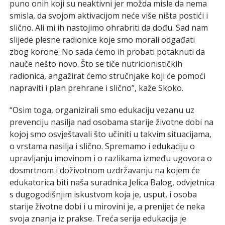
puno onih koji su neaktivni jer možda misle da nema
smisla, da svojom aktivacijom neće više ništa postići i
slično. Ali mi ih nastojimo ohrabriti da dođu. Sad nam
slijede plesne radionice koje smo morali odgađati
zbog korone. No sada ćemo ih probati potaknuti da
nauče nešto novo. Što se tiče nutricionističkih
radionica, angažirat ćemo stručnjake koji će pomoći
napraviti i plan prehrane i slično”, kaže Skoko.
“Osim toga, organizirali smo edukaciju vezanu uz
prevenciju nasilja nad osobama starije životne dobi na
kojoj smo osvještavali što učiniti u takvim situacijama,
o vrstama nasilja i slično. Spremamo i edukaciju o
upravljanju imovinom i o razlikama između ugovora o
dosmrtnom i doživotnom uzdržavanju na kojem će
edukatorica biti naša suradnica Jelica Balog, odvjetnica
s dugogodišnjim iskustvom koja je, usput, i osoba
starije životne dobi i u mirovini je, a prenijet će neka
svoja znanja iz prakse. Treća serija edukacija je