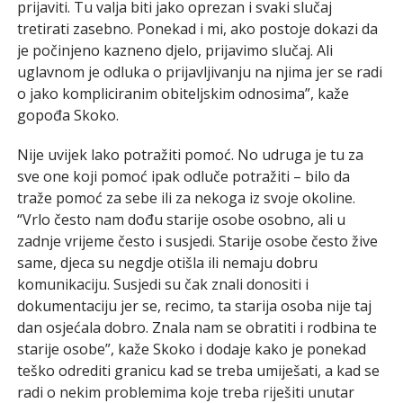
prijaviti. Tu valja biti jako oprezan i svaki slučaj
tretirati zasebno. Ponekad i mi, ako postoje dokazi da
je počinjeno kazneno djelo, prijavimo slučaj. Ali
uglavnom je odluka o prijavljivanju na njima jer se radi
o jako kompliciranim obiteljskim odnosima”, kaže
gopođa Skoko.
Nije uvijek lako potražiti pomoć. No udruga je tu za
sve one koji pomoć ipak odluče potražiti – bilo da
traže pomoć za sebe ili za nekoga iz svoje okoline.
“Vrlo često nam dođu starije osobe osobno, ali u
zadnje vrijeme često i susjedi. Starije osobe često žive
same, djeca su negdje otišla ili nemaju dobru
komunikaciju. Susjedi su čak znali donositi i
dokumentaciju jer se, recimo, ta starija osoba nije taj
dan osjećala dobro. Znala nam se obratiti i rodbina te
starije osobe”, kaže Skoko i dodaje kako je ponekad
teško odrediti granicu kad se treba umiješati, a kad se
radi o nekim problemima koje treba riješiti unutar