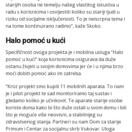
starijih osoba ne temelju našeg vlastitog iskustva u
radu s korisnicima i osvijestiti koliko su stariji ljudi u
riziku od socijalne isključenosti. To je neiscrpna tema i
na tome kontinuirano radimo”, kaže Skoko.
Halo pomoć u kući
Specifičnost ovoga projekta je i mobilna usluga “Halo
pomoć u kući” koja korisnicima osigurava da duže
ostanu živjeti u svojim domovima jer će i u njima brzo
moći dobiti pomoć ako im zatreba.
“Kroz projekt smo kupili 11 mobilnih aparata. To nam
je i pilot projekt te sad monitoriramo taj sustav i
gledamo koliko je učinkovit. Te aparate starije osobe
koriste doma kako bi što duže ostali u svom domu i bili
što je moguće više neovisni, a stabilnijeg su
zdravstvenog stanja. Partneri su nam Dom za starije
Primum i Centar za socijalnu skrb Vukovar. Uloga