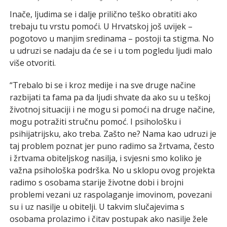
Inače, ljudima se i dalje prilično teško obratiti ako
trebaju tu vrstu pomoći. U Hrvatskoj još uvijek –
pogotovo u manjim sredinama – postoji ta stigma. No
u udruzi se nadaju da će se i u tom pogledu ljudi malo
više otvoriti.
“Trebalo bi se i kroz medije i na sve druge načine
razbijati ta fama pa da ljudi shvate da ako su u teškoj
životnoj situaciji i ne mogu si pomoći na druge načine,
mogu potražiti stručnu pomoć. I psihološku i
psihijatrijsku, ako treba. Zašto ne? Nama kao udruzi je
taj problem poznat jer puno radimo sa žrtvama, često
i žrtvama obiteljskog nasilja, i svjesni smo koliko je
važna psihološka podrška. No u sklopu ovog projekta
radimo s osobama starije životne dobi i brojni
problemi vezani uz raspolaganje imovinom, povezani
su i uz nasilje u obitelji. U takvim slučajevima s
osobama prolazimo i čitav postupak ako nasilje žele