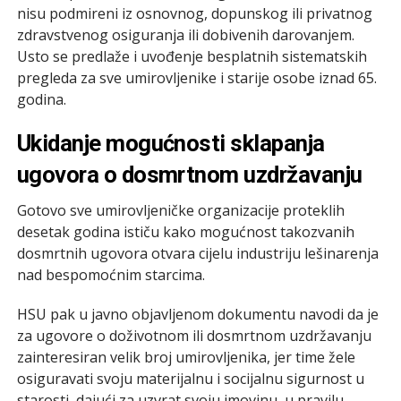
nisu podmireni iz osnovnog, dopunskog ili privatnog
zdravstvenog osiguranja ili dobivenih darovanjem.
Usto se predlaže i uvođenje besplatnih sistematskih
pregleda za sve umirovljenike i starije osobe iznad 65.
godina.
Ukidanje mogućnosti sklapanja
ugovora o dosmrtnom uzdržavanju
Gotovo sve umirovljeničke organizacije proteklih
desetak godina ističu kako mogućnost takozvanih
dosmrtnih ugovora otvara cijelu industriju lešinarenja
nad bespomoćnim starcima.
HSU pak u javno objavljenom dokumentu navodi da je
za ugovore o doživotnom ili dosmrtnom uzdržavanju
zainteresiran velik broj umirovljenika, jer time žele
osiguravati svoju materijalnu i socijalnu sigurnost u
starosti, dajući za uzvrat svoju imovinu, u pravilu