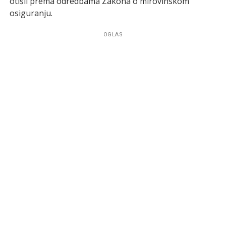
otišli prema odredbama Zakona o mirovinskom
osiguranju.
OGLAS