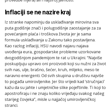
Inflaciji se ne nazire kraj
Iz stranke napominju da usklađivanje mirovina sva
puta godišnje znači i polugodišnje zaostajanje za za
povećanjem plaća i troškova života jer je sama
formula usklađivanja u Zakonu tako postavljena.
Kao razlog inflaciji, HSU navodi najavu najava
uvođenja eura, gospodarske probleme uzorkovane
dvogodišnjom pandemijom te rat u Ukrajini. “Najviše
poskupljuju upravo oni proizvodi koji su nužni za život
svih nas, ulje, brašno, šećer, kruh, mlijeko, meso te
naravno energenti. Od svih skupina u društvu najviše
to pogađa umirovljenike. Jer što vrijedi kad ‘stručnjaci’
kažu da su jahte i umjetničke slike pojeftinile. Ti koji to
apostrofiraju i ne znaju koliko vrijeđaju svakog našeg
starijeg čovjeka”, misle u najjačoj umirovljeničkoj
stranci.