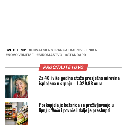
SVE O TEMI:
HRVATSKA STRANKA UMIROVLJENIKA
NOVO VRIJEME
SIROMAŠTVO
STANDARD
PROČITAJTE I OVO
Za 40 i više godina staža prosječna mirovina
isplaćena u srpnju – 1.029,88 eura
Poskupjela je košarica za preživljavanje u
lipnju: ‘Voće i povrće i dalje je preskupo’