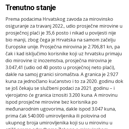
Trenutno stanje
Prema podacima Hrvatskog zavoda za mirovinsko
osiguranje za travanj 2022., udio prosječne mirovine u
prosječnoj plaći je 35,6 posto i nikad u povijesti nije
bio manji, zbog čega je Hrvatska na samom začelju
Europske unije. Prosječna mirovina je 2.706,81 kn, pa
čak i kad isključimo korisnike koji uz hrvatsku primaju
dio mirovine iz inozemstva, prosječna mirovina je
3.047,41 (udio od 40 posto u prosječnoj neto plaći),
dakle na samoj granici siromaštva. A granica je 2.927
kuna za jednočlano kućanstvo i to za 2020. godinu dok
se još čekaju se službeni podaci za 2021. godinu – i
vjerojatno će granica iznositi 3.200 kuna. A mirovinu
ispod prosječne mirovine bez korisnika po
međunarodnim ugovorima, dakle ispod 3.047 kuna,
prima čak 540.000 umirovljenika ili polovina od
ukupnog broja umirovljenika koji su u mirovinu u