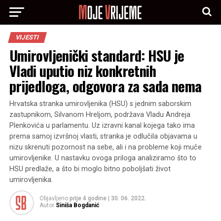
VIJESTI
Umirovljenički standard: HSU je
Vladi uputio niz konkretnih
prijedloga, odgovora za sada nema
Hrvatska stranka umirovljenika (HSU) s jednim saborskim
zastupnikom, Silvanom Hreljom, podržava Vladu Andreja
Plenkovića u parlamentu. Uz izravni kanal kojega tako ima
prema samoj izvršnoj vlasti, stranka je odlučila objavama u
nizu skrenuti pozornost na sebe, ali i na probleme koji muče
umirovljenike. U nastavku ovoga priloga analiziramo što to
HSU predlaže, a što bi moglo bitno poboljšati život
umirovljenika.
Objavljeno
prije 4 godine
|
30. 06. 2022.
Autor
Siniša Bogdanić