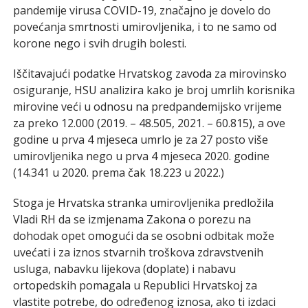
pandemije virusa COVID-19, značajno je dovelo do
povećanja smrtnosti umirovljenika, i to ne samo od
korone nego i svih drugih bolesti.
Iščitavajući podatke Hrvatskog zavoda za mirovinsko
osiguranje, HSU analizira kako je broj umrlih korisnika
mirovine veći u odnosu na predpandemijsko vrijeme
za preko 12.000 (2019. – 48.505, 2021. – 60.815), a ove
godine u prva 4 mjeseca umrlo je za 27 posto više
umirovljenika nego u prva 4 mjeseca 2020. godine
(14.341 u 2020. prema čak 18.223 u 2022.)
Stoga je Hrvatska stranka umirovljenika predložila
Vladi RH da se izmjenama Zakona o porezu na
dohodak opet omogući da se osobni odbitak može
uvećati i za iznos stvarnih troškova zdravstvenih
usluga, nabavku lijekova (doplate) i nabavu
ortopedskih pomagala u Republici Hrvatskoj za
vlastite potrebe, do određenog iznosa, ako ti izdaci