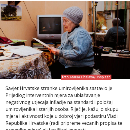
foto: Mariia Chalaya/Unsplash
Savjet Hrvatske stranke umirovljenika sastavio je
Prijedlog interventnih mjera za ublažavanje
negativnog utjecaja inflacije na standard i položaj
umirovljenika i starijih osoba. Riječ je, kažu, o skupu
mjera i aktivnosti koje u dobroj vjeri podastiru Vladi
Republike Hrvatske (radi pripreme vezanih propisa te
provedbe mjera) ali i najširoj javnosti.