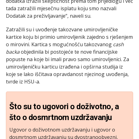
dodatka izrazili skeptičnost prema tom prijedlogu i već
tada zatražili mjesečnu isplatu koju smo nazvali
Dodatak za preživljavanje“, naveli su.
Zatražili su i uvođenje takozvane umirovljeničke
kartice koju bi primio umirovljenik zajedno s rješenjem
o mirovini. Kartica s mogućnošću takozvanog
cash
backa
objedinila bi postojeće te nove financijske
popuste na koje bi imali pravo samo umirovljenici. Za
umirovljeničku karticu izrađena i opširna studija iz
koje se lako iščitava opravdanost njezinog uvođenja,
tvrde iz HSU-a.
Što su to ugovori o doživotno, a
što o dosmrtnom uzdržavanju
Ugovor o doživotnom uzdržavanju i ugovor o
dosmrtnom uzdržavanju su dvostranoobvezni,