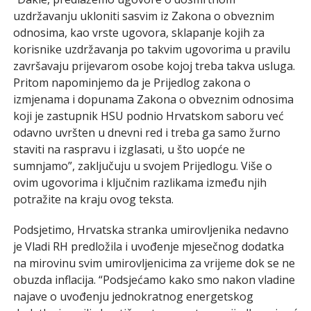
uzdržavanju ukloniti sasvim iz Zakona o obveznim
odnosima, kao vrste ugovora, sklapanje kojih za
korisnike uzdržavanja po takvim ugovorima u pravilu
završavaju prijevarom osobe kojoj treba takva usluga.
Pritom napominjemo da je Prijedlog zakona o
izmjenama i dopunama Zakona o obveznim odnosima
koji je zastupnik HSU podnio Hrvatskom saboru već
odavno uvršten u dnevni red i treba ga samo žurno
staviti na raspravu i izglasati, u što uopće ne
sumnjamo”, zaključuju u svojem Prijedlogu. Više o
ovim ugovorima i ključnim razlikama između njih
potražite na kraju ovog teksta.
Podsjetimo, Hrvatska stranka umirovljenika nedavno
je Vladi RH predložila i uvođenje mjesečnog dodatka
na mirovinu svim umirovljenicima za vrijeme dok se ne
obuzda inflacija. “Podsjećamo kako smo nakon vladine
najave o uvođenju jednokratnog energetskog