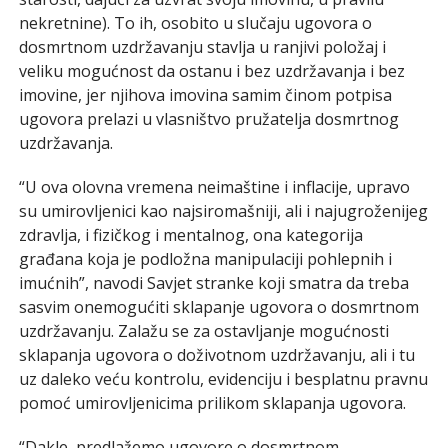
nekretnine). To ih, osobito u slučaju ugovora o
dosmrtnom uzdržavanju stavlja u ranjivi položaj i
veliku mogućnost da ostanu i bez uzdržavanja i bez
imovine, jer njihova imovina samim činom potpisa
ugovora prelazi u vlasništvo pružatelja dosmrtnog
uzdržavanja.
“U ova olovna vremena neimaštine i inflacije, upravo
su umirovljenici kao najsiromašniji, ali i najugroženijeg
zdravlja, i fizičkog i mentalnog, ona kategorija
građana koja je podložna manipulaciji pohlepnih i
imućnih”, navodi Savjet stranke koji smatra da treba
sasvim onemogućiti sklapanje ugovora o dosmrtnom
uzdržavanju. Zalažu se za ostavljanje mogućnosti
sklapanja ugovora o doživotnom uzdržavanju, ali i tu
uz daleko veću kontrolu, evidenciju i besplatnu pravnu
pomoć umirovljenicima prilikom sklapanja ugovora.
“Dakle, predlažemo ugovore o dosmrtnom