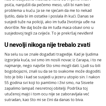
psića, nanjušili da pečemo meso, ušli bi nam bez
problema u kuću. Ja se ne sjećam da me to nekad
ljutilo, dala bi im ostatke i poslala ih kući. Danas se
susjedi tuže na policiji, ako im tuđa životinja uđe na
dvorište. Ne daj bože da im tuđa maca obavi ono u
susjedovoj tegli za cvijeće. To je prekršaj neviđeni!
U nevolji nikoga nije trebalo zvati
Na selu su se znale događati tragedije. Kad je ljudima
izgorjela kuća, svi smo im nosili novac iz čarapa, i to ne
najmanje, nego najviše što smo mogli dati. Ljudi su bili
bogobojazni, znali su da se to svakome može dogoditi.
Isto je bilo i kad se susjedi u jezeru utopio sin. I nakon
55 godina svi koji to pamtimo i živi smo, na Sisvete
zapalimo lampaš nesretnoj obitelji. Podrška toj
utučenoj majci i tom ocu nije se zaboravljala već
sutradan, kao što mi se čini da danas to biva.