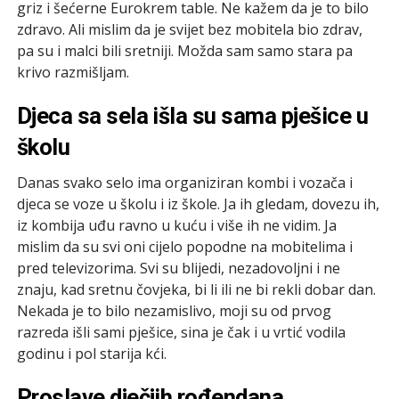
griz i šećerne Eurokrem table. Ne kažem da je to bilo
zdravo. Ali mislim da je svijet bez mobitela bio zdrav,
pa su i malci bili sretniji. Možda sam samo stara pa
krivo razmišljam.
Djeca sa sela išla su sama pješice u
školu
Danas svako selo ima organiziran kombi i vozača i
djeca se voze u školu i iz škole. Ja ih gledam, dovezu ih,
iz kombija uđu ravno u kuću i više ih ne vidim. Ja
mislim da su svi oni cijelo popodne na mobitelima i
pred televizorima. Svi su blijedi, nezadovoljni i ne
znaju, kad sretnu čovjeka, bi li ili ne bi rekli dobar dan.
Nekada je to bilo nezamislivo, moji su od prvog
razreda išli sami pješice, sina je čak i u vrtić vodila
godinu i pol starija kći.
Proslave dječjih rođendana