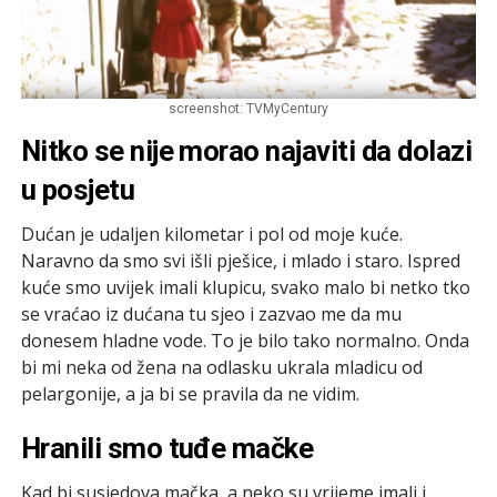
screenshot: TVMyCentury
Nitko se nije morao najaviti da dolazi
u posjetu
Dućan je udaljen kilometar i pol od moje kuće.
Naravno da smo svi išli pješice, i mlado i staro. Ispred
kuće smo uvijek imali klupicu, svako malo bi netko tko
se vraćao iz dućana tu sjeo i zazvao me da mu
donesem hladne vode. To je bilo tako normalno. Onda
bi mi neka od žena na odlasku ukrala mladicu od
pelargonije, a ja bi se pravila da ne vidim.
Hranili smo tuđe mačke
Kad bi susjedova mačka, a neko su vrijeme imali i