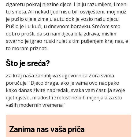
cigaretu pokraj njezine djece. I ja ju razumijem, i meni
to smeta. Ali nekad ljudi nisu bili osviješteni, moj muž
je pušio cijele zime u autu dok je vozio našu djecu.
Pušio je i u kući, u dnevnom boravku. Srećom smo
dobro prošli, da su nam djeca bila zdrava, mislim
stvarno je igrao ruski rulet s tim pušenjem kraj nas, e
to moram priznati.
Što je sreća?
Za kraj naša zanimljiva sugovornica Zora svima
poručuje: “Djeco draga, ako je vama ovo naopako
kako danas živite napredak, svaka vam čast. Ja svoje
djetinjstvo, mladost i zrelost ne bih mijenjala za sto
vaših modernih vremena.”
Zanima nas vaša priča