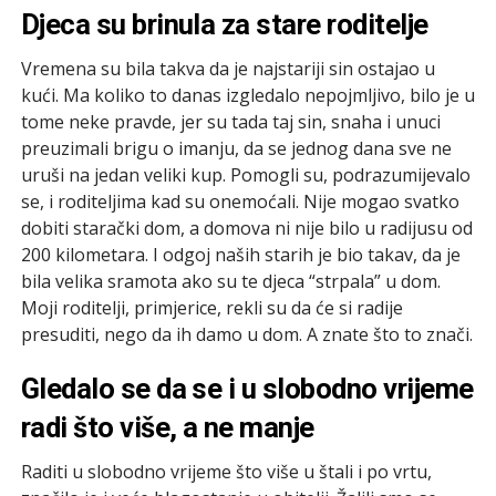
Djeca su brinula za stare roditelje
Vremena su bila takva da je najstariji sin ostajao u
kući. Ma koliko to danas izgledalo nepojmljivo, bilo je u
tome neke pravde, jer su tada taj sin, snaha i unuci
preuzimali brigu o imanju, da se jednog dana sve ne
uruši na jedan veliki kup. Pomogli su, podrazumijevalo
se, i roditeljima kad su onemoćali. Nije mogao svatko
dobiti starački dom, a domova ni nije bilo u radijusu od
200 kilometara. I odgoj naših starih je bio takav, da je
bila velika sramota ako su te djeca “strpala” u dom.
Moji roditelji, primjerice, rekli su da će si radije
presuditi, nego da ih damo u dom. A znate što to znači.
Gledalo se da se i u slobodno vrijeme
radi što više, a ne manje
Raditi u slobodno vrijeme što više u štali i po vrtu,