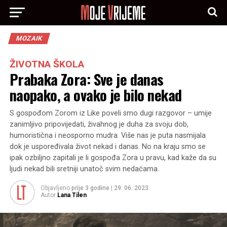
MOZAIK
ŽIVOTNA ŠKOLA
Prabaka Zora: Sve je danas
naopako, a ovako je bilo nekad
S gospođom Zorom iz Like poveli smo dugi razgovor – umije
zanimljivo pripovijedati, živahnog je duha za svoju dob,
humoristična i neosporno mudra. Više nas je puta nasmijala
dok je uspoređivala život nekad i danas. No na kraju smo se
ipak ozbiljno zapitali je li gospođa Zora u pravu, kad kaže da su
ljudi nekad bili sretniji unatoč svim nedaćama.
Objavljeno
prije 3 godine
|
29. 06. 2023.
Autor
Lana Tilen