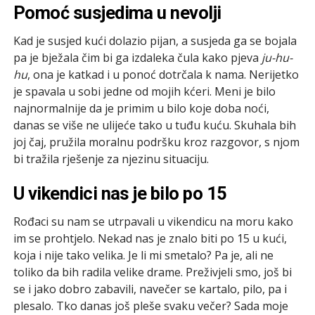
Pomoć susjedima u nevolji
Kad je susjed kući dolazio pijan, a susjeda ga se bojala
pa je bježala čim bi ga izdaleka čula kako pjeva
ju-hu-
hu
, ona je katkad i u ponoć dotrčala k nama. Nerijetko
je spavala u sobi jedne od mojih kćeri. Meni je bilo
najnormalnije da je primim u bilo koje doba noći,
danas se više ne ulijeće tako u tuđu kuću. Skuhala bih
joj čaj, pružila moralnu podršku kroz razgovor, s njom
bi tražila rješenje za njezinu situaciju.
U vikendici nas je bilo po 15
Rođaci su nam se utrpavali u vikendicu na moru kako
im se prohtjelo. Nekad nas je znalo biti po 15 u kući,
koja i nije tako velika. Je li mi smetalo? Pa je, ali ne
toliko da bih radila velike drame. Preživjeli smo, još bi
se i jako dobro zabavili, navečer se kartalo, pilo, pa i
plesalo. Tko danas još pleše svaku večer? Sada moje