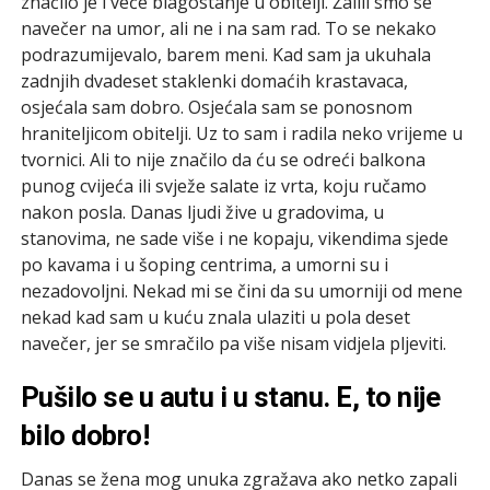
značilo je i veće blagostanje u obitelji. Žalili smo se
navečer na umor, ali ne i na sam rad. To se nekako
podrazumijevalo, barem meni. Kad sam ja ukuhala
zadnjih dvadeset staklenki domaćih krastavaca,
osjećala sam dobro. Osjećala sam se ponosnom
hraniteljicom obitelji. Uz to sam i radila neko vrijeme u
tvornici. Ali to nije značilo da ću se odreći balkona
punog cvijeća ili svježe salate iz vrta, koju ručamo
nakon posla. Danas ljudi žive u gradovima, u
stanovima, ne sade više i ne kopaju, vikendima sjede
po kavama i u šoping centrima, a umorni su i
nezadovoljni. Nekad mi se čini da su umorniji od mene
nekad kad sam u kuću znala ulaziti u pola deset
navečer, jer se smračilo pa više nisam vidjela pljeviti.
Pušilo se u autu i u stanu. E, to nije
bilo dobro!
Danas se žena mog unuka zgražava ako netko zapali