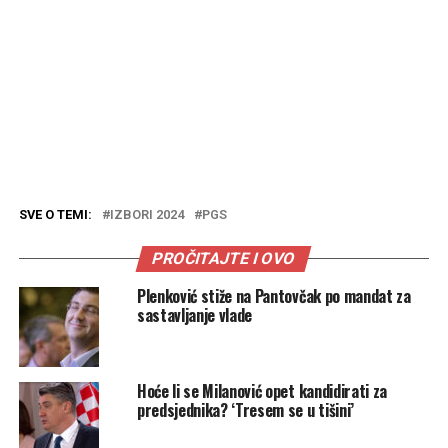
SVE O TEMI:
IZBORI 2024
PGS
PROČITAJTE I OVO
Plenković stiže na Pantovčak po mandat za
sastavljanje vlade
Hoće li se Milanović opet kandidirati za
predsjednika? ‘Tresem se u tišini’