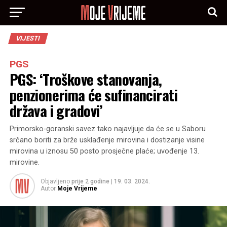
VIJESTI
PGS
PGS: ‘Troškove stanovanja,
penzionerima će sufinancirati
država i gradovi’
Primorsko-goranski savez tako najavljuje da će se u Saboru
srčano boriti za brže usklađenje mirovina i dostizanje visine
mirovina u iznosu 50 posto prosječne plaće; uvođenje 13.
mirovine.
Objavljeno
prije 2 godine
|
19. 03. 2024.
Autor
Moje Vrijeme