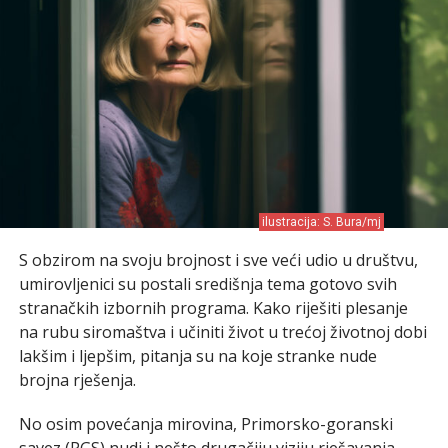
ilustracija: S. Bura/mj
S obzirom na svoju brojnost i sve veći udio u društvu,
umirovljenici su postali središnja tema gotovo svih
stranačkih izbornih programa. Kako riješiti plesanje
na rubu siromaštva i učiniti život u trećoj životnoj dobi
lakšim i ljepšim, pitanja su na koje stranke nude
brojna rješenja.
No osim povećanja mirovina, Primorsko-goranski
savez (PGS) nudi i nešto drugačiju viziju rješavanja