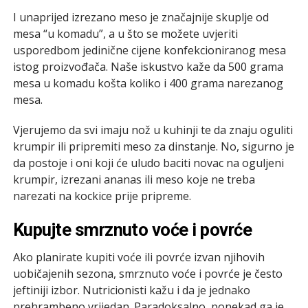
I unaprijed izrezano meso je značajnije skuplje od
mesa “u komadu”, a u što se možete uvjeriti
usporedbom jedinične cijene konfekcioniranog mesa
istog proizvođača. Naše iskustvo kaže da 500 grama
mesa u komadu košta koliko i 400 grama narezanog
mesa.
Vjerujemo da svi imaju nož u kuhinji te da znaju oguliti
krumpir ili pripremiti meso za dinstanje. No, sigurno je
da postoje i oni koji će uludo baciti novac na oguljeni
krumpir, izrezani ananas ili meso koje ne treba
narezati na kockice prije pripreme.
Kupujte smrznuto voće i povrće
Ako planirate kupiti voće ili povrće izvan njihovih
uobičajenih sezona, smrznuto voće i povrće je često
jeftiniji izbor. Nutricionisti kažu i da je jednako
prehrambeno vrijedan. Paradoksalno, ponekad ga je