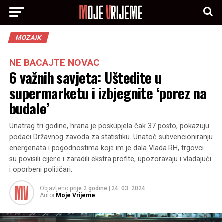
MOZAIK
NE BACAJTE NOVAC
6 važnih savjeta: Uštedite u
supermarketu i izbjegnite ‘porez na
budale’
Unatrag tri godine, hrana je poskupjela čak 37 posto, pokazuju
podaci Državnog zavoda za statistiku. Unatoč subvencioniranju
energenata i pogodnostima koje im je dala Vlada RH, trgovci
su povisili cijene i zaradili ekstra profite, upozoravaju i vladajući
i oporbeni političari.
Objavljeno
prije 2 godine
|
24. 03. 2024.
Autor
Moje Vrijeme