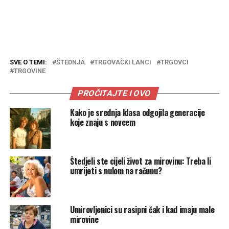
SVE O TEMI:
ŠTEDNJA
TRGOVAČKI LANCI
TRGOVCI
TRGOVINE
PROČITAJTE I OVO
Kako je srednja klasa odgojila generacije
koje znaju s novcem
Štedjeli ste cijeli život za mirovinu: Treba li
umrijeti s nulom na računu?
Umirovljenici su rasipni čak i kad imaju male
mirovine