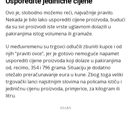
Usporedite jedinične cijene
Ovo je, slobodno možemo reći, najvažnije pravilo.
Nekada je bilo lako usporediti cijene proizvoda, budući
da su svi proizvodi iste vrste uglavnom dolazili u
pakiranjima istog volumena ili gramaže.
U međuvremenu su trgovci odlučili zbuniti kupce i od
njih “praviti ovce”, jer je gotovo nemoguće napamet
usporediti cijene proizvoda koji dolaze u pakiranjima
od, recimo, 354 i 796 grama. Situaciju je dodatno
otežalo preračunavanje eura u kune. Zbog toga veliki
trgovački lanci najsitnijim slovima na policama ističu i
jediničnu cijenu proizvoda, primjerice, za kilogram ili
litru.
OGLAS