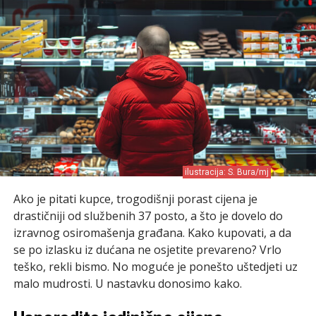
ilustracija: S. Bura/mj
Ako je pitati kupce, trogodišnji porast cijena je
drastičniji od službenih 37 posto, a što je dovelo do
izravnog osiromašenja građana. Kako kupovati, a da
se po izlasku iz dućana ne osjetite prevareno? Vrlo
teško, rekli bismo. No moguće je ponešto uštedjeti uz
malo mudrosti. U nastavku donosimo kako.