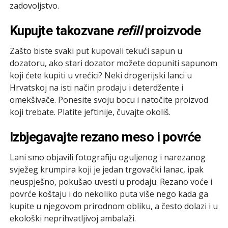
zadovoljstvo.
Kupujte takozvane
refill
proizvode
Zašto biste svaki put kupovali tekući sapun u
dozatoru, ako stari dozator možete dopuniti sapunom
koji ćete kupiti u vrećici? Neki drogerijski lanci u
Hrvatskoj na isti način prodaju i deterdžente i
omekšivače. Ponesite svoju bocu i natočite proizvod
koji trebate. Platite jeftinije, čuvajte okoliš.
Izbjegavajte rezano meso i povrće
Lani smo objavili fotografiju oguljenog i narezanog
svježeg krumpira koji je jedan trgovački lanac, ipak
neuspješno, pokušao uvesti u prodaju. Rezano voće i
povrće koštaju i do nekoliko puta više nego kada ga
kupite u njegovom prirodnom obliku, a često dolazi i u
ekološki neprihvatljivoj ambalaži.