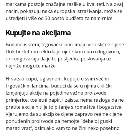
markama postoje značajne razlike u kvaliteti. Na ovaj
način, pokazuju neka europska istraživanja, može se
uštedjeti i više od 30 posto budžeta za namirnice.
Kupujte na akcijama
Budimo iskreni, trgovački lanci imaju vrlo slične cijene.
Dok bi zlobnici rekli da je riječ skoro pa o dogovoru,
oni odgovaraju da je to posljedica poslovanja uz
najniže moguće marže.
Hrvatski kupci, uglavnom, kupuju u svim većim
trgovačkim lancima, budući da se u njima ciklički
izmjenjuju akcije na pojedine važne proizvode,
primjerice, toaletni papir. I zaista, nema razloga da ne
pratite akcije niti je to pitanje siromaštva i bogatstva.
Vjerujemo da su akcijske cijene zapravo realne cijene
ponuđenih proizvoda pa nemojte “debeloj guski
mazati vrat”, osim ako vam to ne čini neko posebno