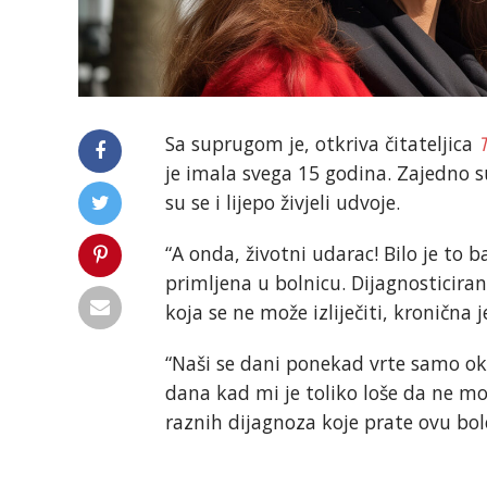
Sa suprugom je, otkriva čitateljica
je imala svega 15 godina. Zajedno su
su se i lijepo živjeli udvoje.
“A onda, životni udarac! Bilo je to 
primljena u bolnicu. Dijagnosticiran
koja se ne može izliječiti, kronična j
“Naši se dani ponekad vrte samo oko
dana kad mi je toliko loše da ne m
raznih dijagnoza koje prate ovu bole