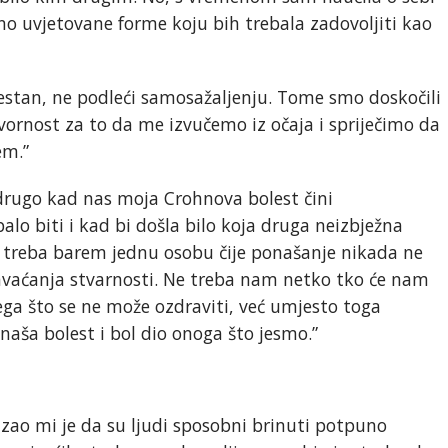
eno uvjetovane forme koju bih trebala zadovoljiti kao
lestan, ne podleći samosažaljenju. Tome smo doskočili
rnost za to da me izvučemo iz očaja i spriječimo da
em.”
 drugo kad nas moja Crohnova bolest čini
balo biti i kad bi došla bilo koja druga neizbježna
a treba barem jednu osobu čije ponašanje nikada ne
prihvaćanja stvarnosti. Ne treba nam netko tko će nam
ga što se ne može ozdraviti, već umjesto toga
aša bolest i bol dio onoga što jesmo.”
azao mi je da su ljudi sposobni brinuti potpuno