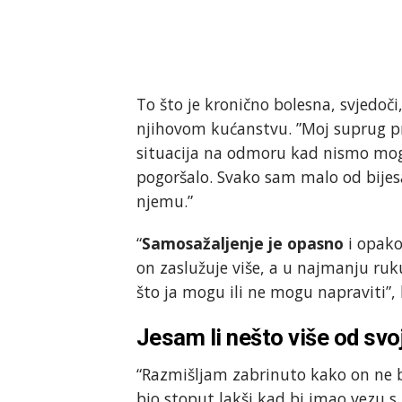
To što je kronično bolesna, svjedoči,
njihovom kućanstvu. ”Moj suprug pr
situacija na odmoru kad nismo mogl
pogoršalo. Svako sam malo od bijes
njemu.”
“
Samosažaljenje je opasno
i opako
on zaslužuje više, a u najmanju ruk
što ja mogu ili ne mogu napraviti”, 
Jesam li nešto više od svo
“Razmišljam zabrinuto kako on ne b
bio stoput lakši kad bi imao vezu 