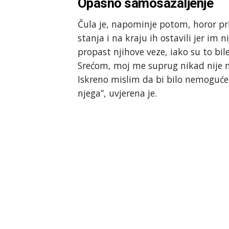
Opasno samosažaljenje
Čula je, napominje potom, horor prič
stanja i na kraju ih ostavili jer im n
propast njihove veze, iako su to bi
Srećom, moj me suprug nikad nije n
Iskreno mislim da bi bilo nemoguće 
njega”, uvjerena je.