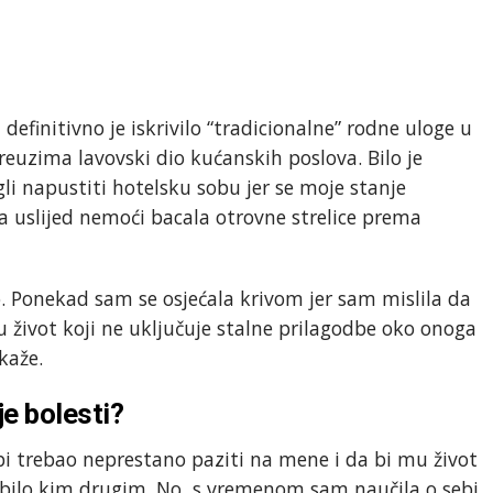
 definitivno je iskrivilo “tradicionalne” rodne uloge u
euzima lavovski dio kućanskih poslova. Bilo je
i napustiti hotelsku sobu jer se moje stanje
a uslijed nemoći bacala otrovne strelice prema
. Ponekad sam se osjećala krivom jer sam mislila da
u život koji ne uključuje stalne prilagodbe oko onoga
kaže.
je bolesti?
i trebao neprestano paziti na mene i da bi mu život
s bilo kim drugim. No, s vremenom sam naučila o sebi