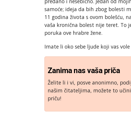
predano i nesebično. Jedan od mojih
samoće; ideja da bih zbog bolesti m
11 godina života s ovom bolešću, naš
vaša kronična bolest nije teret. To j
poruka ove hrabre žene.
Imate li oko sebe ljude koji vas vole
Zanima nas vaša priča
Želite li i vi, posve anonimno, podi
našim čitateljima, možete to uči
priču!