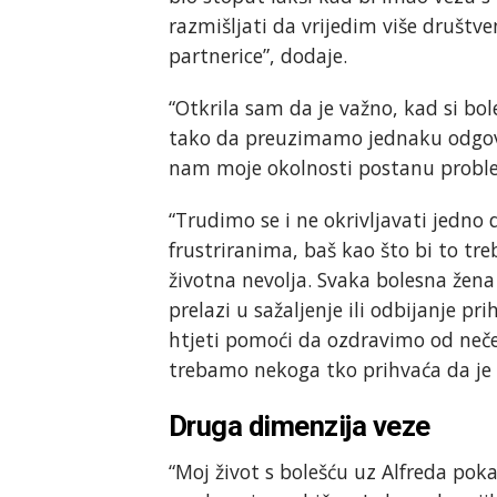
razmišljati da vrijedim više društv
partnerice”, dodaje.
“Otkrila sam da je važno, kad si bo
tako da preuzimamo jednaku odgovo
nam moje okolnosti postanu probl
“Trudimo se i ne okrivljavati jedno
frustriranima, baš kao što bi to tre
životna nevolja. Svaka bolesna žen
prelazi u sažaljenje ili odbijanje 
htjeti pomoći da ozdravimo od neče
trebamo nekoga tko prihvaća da je n
Druga dimenzija veze
“Moj život s bolešću uz Alfreda pok