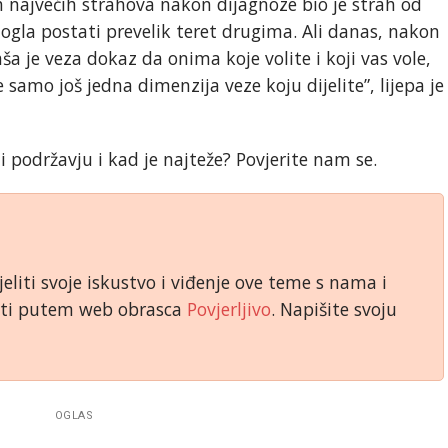
 najvećih strahova nakon dijagnoze bio je strah od
ogla postati prevelik teret drugima. Ali danas, nakon
a je veza dokaz da onima koje volite i koji vas vole,
e samo još jedna dimenzija veze koju dijelite”, lijepa je
 i podržavju i kad je najteže? Povjerite nam se.
jeliti svoje iskustvo i viđenje ove teme s nama i
niti putem web obrasca
Povjerljivo
. Napišite svoju
OGLAS