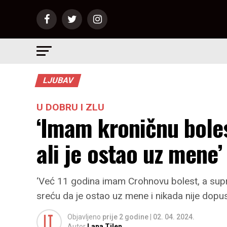
LJUBAV
U DOBRU I ZLU
‘Imam kroničnu boles
ali je ostao uz mene’
‘Već 11 godina imam Crohnovu bolest, a supr
sreću da je ostao uz mene i nikada nije dopus
Objavljeno
prije 2 godine
|
02. 04. 2024.
Autor
Lana Tilen