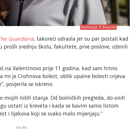
ilustracija: S. Bura/mj
The Guardiana
, takoreći odrasla jer su par postali kad
 prošli srednju školu, fakultete, prve poslove, oženili
baš na Valentinovo prije 11 godina, kad sam hitno
a mi je Crohnova bolest, oblik upalne bolesti crijeva
e”, povjerila se iskreno.
 mojih loših stanja. Od bolničkih pregleda, do onih
ogu ustati iz kreveta i kada se bavim samo listom
st i lijekova koji se svako malo mijenjaju.”
OGLAS