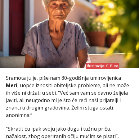
ilustracija: S. Bura
Sramota ju je, piše nam 80-godišnja umirovljenica
Meri
, uopće iznositi obiteljske probleme, ali ne može
ih više ni držati u sebi. “Već sam vam se davno željela
javiti, ali neugodno mi je što će reći naši prijatelji i
znanci u drugim gradovima. Želim stoga ostati
anonimna.”
“Skratit ću ipak svoju jako dugu i tužnu priču,
nažalost, zbog operiranih očiju mučim se pisati”,