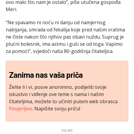
ovo malo što nam je ostalo”, piše utučena gospođa
Meri.
“Ne spavamo ni noću ni danju od namjernog
nabijanja, smrada od fekalija koje pred našim vratima
ne čiste nakon što njihov pas obavi nuždu. Suprug je
plućni bolesnik, ima astmu i guši se od toga. Vapimo
za pomoći”, svjedoči naša 80-godišnja čitateljica.
Zanima nas vaša priča
Želite li i vi, posve anonimno, podijeliti svoje
iskustvo i viđenje ove teme s nama i našim
čitateljima, možete to učiniti putem web obrasca
Povjerljivo
. Napišite svoju priču!
OGLAS