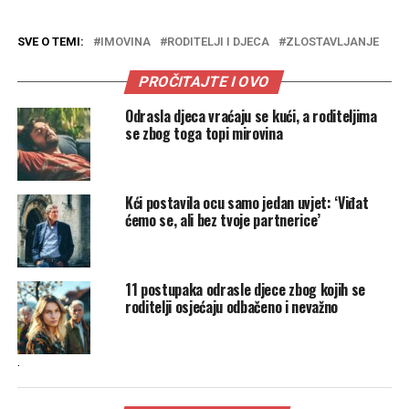
SVE O TEMI:
IMOVINA
RODITELJI I DJECA
ZLOSTAVLJANJE
PROČITAJTE I OVO
Odrasla djeca vraćaju se kući, a roditeljima
se zbog toga topi mirovina
Kći postavila ocu samo jedan uvjet: ‘Viđat
ćemo se, ali bez tvoje partnerice’
11 postupaka odrasle djece zbog kojih se
roditelji osjećaju odbačeno i nevažno
.