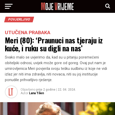
POVJERLJIVO
UTUČENA PRABAKA
Meri (80): ‘Praunuci nas tjeraju iz
kuće, i ruku su digli na nas’
Svako malo se uvjerimo da, kad su u pitanju poremećeni
obiteljski odnosi, uvijek može gore od goreg. Ovaj put nam je
umirovljenica Meri povjerila svoju tešku sudbinu iz koje ne vidi
izlaz jer niti ima zdravlja, niti novaca, niti su joj institucije
ponudile prihvatljivo rješenje.
Objavljeno
prije 2 godine
|
22. 04. 2024.
Autor
Lana Tilen