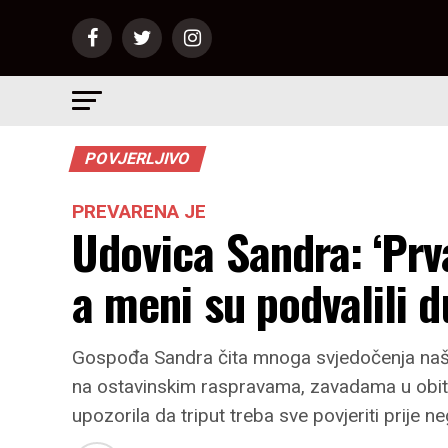
POVJERLJIVO
PREVARENA JE
Udovica Sandra: ‘Prva
a meni su podvalili 
Gospođa Sandra čita mnoga svjedočenja naših
na ostavinskim raspravama, zavadama u obitelj
upozorila da triput treba sve povjeriti prije n