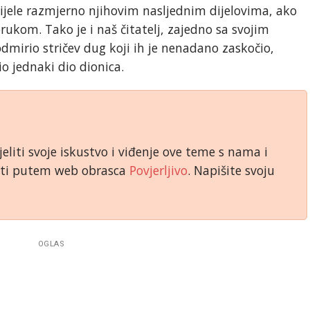
dijele razmjerno njihovim nasljednim dijelovima, ako
orukom. Tako je i naš čitatelj, zajedno sa svojim
mirio stričev dug koji ih je nenadano zaskočio,
io jednaki dio dionica.
jeliti svoje iskustvo i viđenje ove teme s nama i
niti putem web obrasca
Povjerljivo
. Napišite svoju
OGLAS