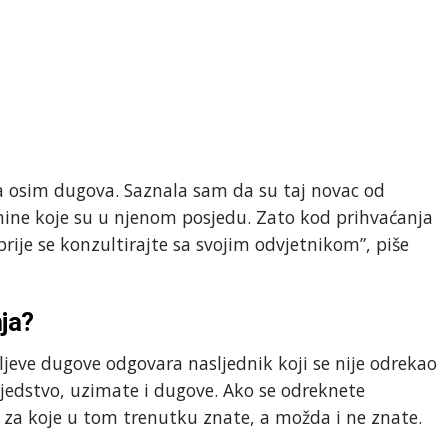
ta osim dugova. Saznala sam da su taj novac od
tnine koje su u njenom posjedu. Zato kod prihvaćanja
prije se konzultirajte sa svojim odvjetnikom”, piše
ja?
jeve dugove odgovara nasljednik koji se nije odrekao
ljedstvo, uzimate i dugove. Ako se odreknete
a za koje u tom trenutku znate, a možda i ne znate.