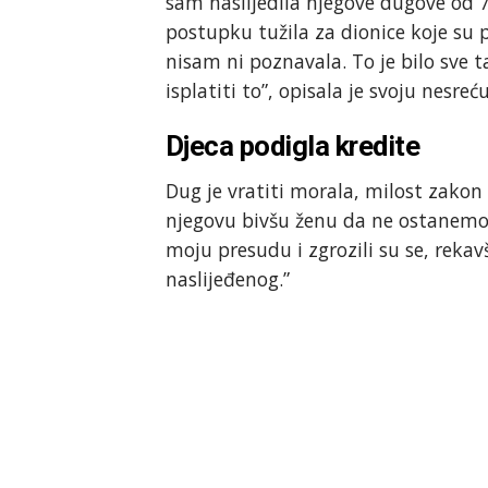
sam naslijedila njegove dugove od 
postupku tužila za dionice koje su
nisam ni poznavala. To je bilo sve
isplatiti to”, opisala je svoju nesreću
Djeca podigla kredite
Dug je vratiti morala, milost zakon 
njegovu bivšu ženu da ne ostanemo j
moju presudu i zgrozili su se, rekav
naslijeđenog.”