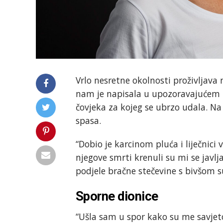
Vrlo nesretne okolnosti proživljava
nam je napisala u upozoravajućem p
čovjeka za kojeg se ubrzo udala. Na 
spasa.
“Dobio je karcinom pluća i liječnici
njegove smrti krenuli su mi se javlja
podjele bračne stečevine s bivšom 
Sporne dionice
“Ušla sam u spor kako su me savjetov