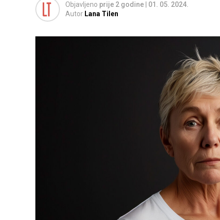
Objavljeno
prije 2 godine
|
01. 05. 2024.
Autor
Lana Tilen