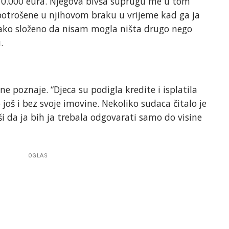
70.000 eura. Njegova bivša suprugu me u tom
 potrošene u njihovom braku u vrijeme kad ga ja
 tako složeno da nisam mogla ništa drugo nego
.
ne poznaje. “Djeca su podigla kredite i isplatila
oš i bez svoje imovine. Nekoliko sudaca čitalo je
ši da ja bih ja trebala odgovarati samo do visine
OGLAS