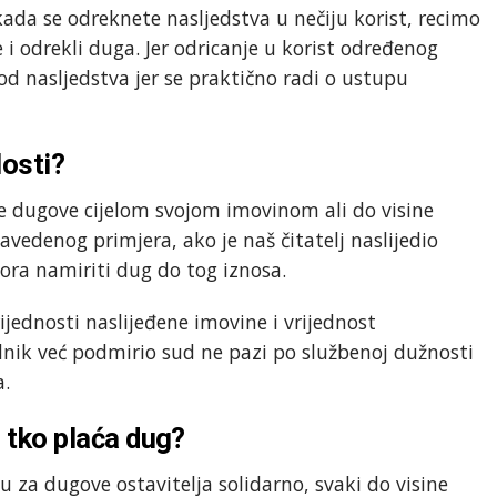
ada se odreknete nasljedstva u nečiju korist, recimo
se i odrekli duga. Jer odricanje u korist određenog
 od nasljedstva jer se praktično radi o ustupu
losti?
ve dugove cijelom svojom imovinom ali do visine
navedenog primjera, ako je naš čitatelj naslijedio
mora namiriti dug do tog iznosa.
ijednosti naslijeđene imovine i vrijednost
ednik već podmirio sud ne pazi po službenoj dužnosti
a.
, tko plaća dug?
u za dugove ostavitelja solidarno, svaki do visine