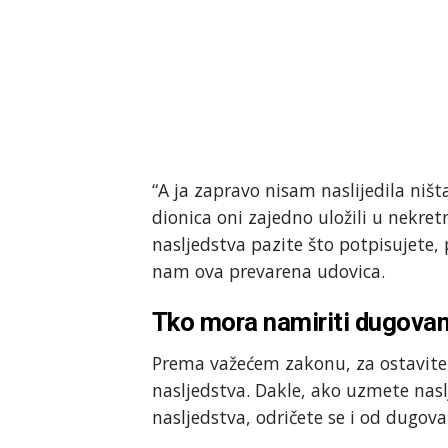
“A ja zapravo nisam naslijedila niš
dionica oni zajedno uložili u nekre
nasljedstva pazite što potpisujete, 
nam ova prevarena udovica.
Tko mora namiriti dugovan
Prema važećem zakonu, za ostavitel
nasljedstva. Dakle, ako uzmete nas
nasljedstva, odričete se i od dugov