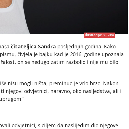
ilustracija: S. Bura
 naša
čitateljica Sandra
posljednjih godina. Kako
ismu, živjela je bajku kad je 2016. godine upoznala
žalost, on se nedugo zatim razbolio i nije mu bilo
 više nisu mogli ništa, preminuo je vrlo brzo. Nakon
ti njegovi odvjetnici, naravno, oko nasljedstva, ali i
suprugom.”
ali odvjetnici, s ciljem da naslijedim dio njegove