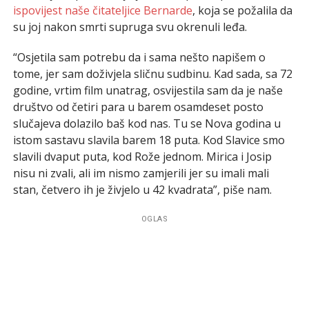
ispovijest naše čitateljice Bernarde
, koja se požalila da
su joj nakon smrti supruga svu okrenuli leđa.
“Osjetila sam potrebu da i sama nešto napišem o
tome, jer sam doživjela sličnu sudbinu. Kad sada, sa 72
godine, vrtim film unatrag, osvijestila sam da je naše
društvo od četiri para u barem osamdeset posto
slučajeva dolazilo baš kod nas. Tu se Nova godina u
istom sastavu slavila barem 18 puta. Kod Slavice smo
slavili dvaput puta, kod Rože jednom. Mirica i Josip
nisu ni zvali, ali im nismo zamjerili jer su imali mali
stan, četvero ih je živjelo u 42 kvadrata”, piše nam.
OGLAS