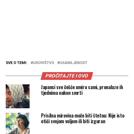
SVE O TEMI:
UDOVIŠTVO
USAMLJENOST
PROČITAJTE I OVO
Japanci sve češće umiru sami, pronalaze ih
tjednima nakon smrti
Prisilna mirovina može biti štetna: Nije isto
otići svojom voljom ili biti izguran