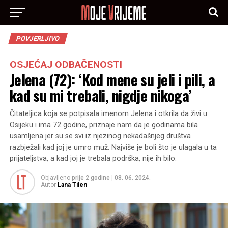
POVJERLJIVO
OSJEĆAJ ODBAČENOSTI
Jelena (72): ‘Kod mene su jeli i pili, a
kad su mi trebali, nigdje nikoga’
Čitateljica koja se potpisala imenom Jelena i otkrila da živi u
Osijeku i ima 72 godine, priznaje nam da je godinama bila
usamljena jer su se svi iz njezinog nekadašnjeg društva
razbježali kad joj je umro muž. Najviše je boli što je ulagala u ta
prijateljstva, a kad joj je trebala podrška, nije ih bilo.
Objavljeno
prije 2 godine
|
08. 06. 2024.
Autor
Lana Tilen