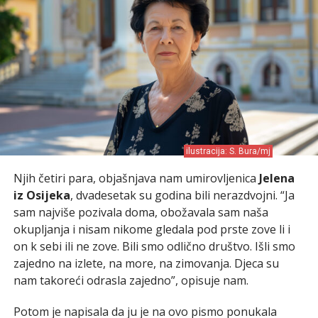
ilustracija: S. Bura/mj
Njih četiri para, objašnjava nam umirovljenica
Jelena
iz Osijeka
, dvadesetak su godina bili nerazdvojni. “Ja
sam najviše pozivala doma, obožavala sam naša
okupljanja i nisam nikome gledala pod prste zove li i
on k sebi ili ne zove. Bili smo odlično društvo. Išli smo
zajedno na izlete, na more, na zimovanja. Djeca su
nam takoreći odrasla zajedno”, opisuje nam.
Potom je napisala da ju je na ovo pismo ponukala