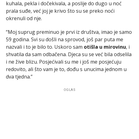
kuhala, pekla i dočekivala, a poslije do dugo u noć
prala suđe, već joj je krivo što su se preko noći
okrenuli od nje.
“Moj suprug preminuo je prvi iz društva, imao je samo
59 godina. Svi su došli na sprovod, još par puta me
nazvali i to je bilo to. Uskoro sam
otišla u mirovinu
, i
shvatila da sam odbačena. Djeca su se već bila odselila
i ne žive blizu. Posjećivali su me i još me posjećuju
redovito, ali što vam je to, dođu s unucima jednom u
dva tjedna.”
OGLAS