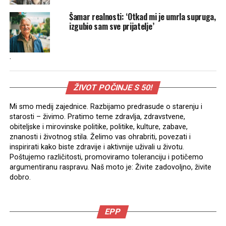
Šamar realnosti: ‘Otkad mi je umrla supruga,
izgubio sam sve prijatelje’
.
ŽIVOT POČINJE S 50!
Mi smo medij zajednice. Razbijamo predrasude o starenju i
starosti – živimo. Pratimo teme zdravlja, zdravstvene,
obiteljske i mirovinske politike, politike, kulture, zabave,
znanosti i životnog stila. Želimo vas ohrabriti, povezati i
inspirirati kako biste zdravije i aktivnije uživali u životu.
Poštujemo različitosti, promoviramo toleranciju i potičemo
argumentiranu raspravu. Naš moto je: Živite zadovoljno, živite
dobro.
EPP