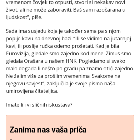
vremenom čovjek to otpusti, stvori si nekakav novi
život, ali ne može zaboraviti. Baš sam razočarana u
ljudskost”, piše.
Sada ima susjedu koja je također sama pa s njom
popije kavu na dnevnoj bazi. “Ili se vidimo na jutarnjoj
kavi, ili poslije ručka odemo prošetati. Kad je bila
Eurovizija, gledale smo zajedno kod mene. Zimus smo
gledala Orašara u našem HNK. Pogledamo si svako
malo događa li nešto po gradu pa znamo otići zajedno.
Ne žalim više za prošlim vremenima. Svakome na
njegovu savjest”, zaključila je svoje pismo naša
umirovljena čitateljica.
Imate li i vi sličnih iskustava?
Zanima nas vaša priča