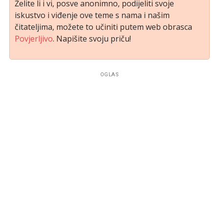
Želite li i vi, posve anonimno, podijeliti svoje
iskustvo i viđenje ove teme s nama i našim
čitateljima, možete to učiniti putem web obrasca
Povjerljivo
. Napišite svoju priču!
OGLAS