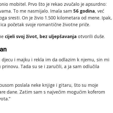
onio mobitel. Prvo što je rekao zvučalo je apsurdno:
 vama. To me nasmijalo. Imala sam
56 godina
, već
ga sresti. On je živio 1.500 kilometara od mene. Ipak,
elica početak svoje romantične životne priče.
ome
cijeli svoj život, bez uljepšavanja
otvorili duše.
tan
djecu i majku i rekla im da odlazim k njemu, sin mi
 prinovu. Tada su se i zaručili, a ja sam odlučila
som poslala neke knjige i gitaru, što su moje
 stare dane. Zatim sam s najvećim mogućim koferom
vota.”