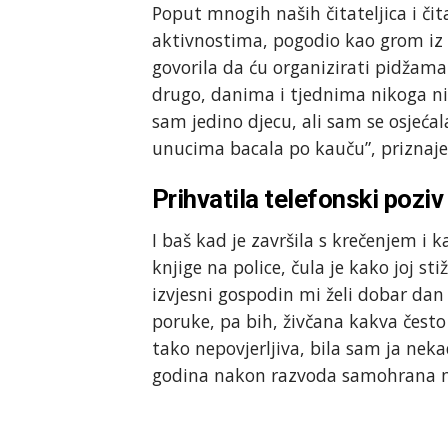
Poput mnogih naših čitateljica i čit
aktivnostima, pogodio kao grom iz v
govorila da ću organizirati pidžam
drugo, danima i tjednima nikoga nis
sam jedino djecu, ali sam se osjeća
unucima bacala po kauču”, priznaje
Prihvatila telefonski poziv
I baš kad je završila s krečenjem i k
knjige na police, čula je kako joj 
izvjesni gospodin mi želi dobar dan 
poruke, pa bih, živčana kakva često
tako nepovjerljiva, bila sam ja nek
godina nakon razvoda samohrana maj