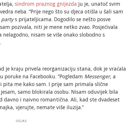
atelja,
sindrom praznog gnijezda
ju je, unatoč svim
edra neba. “Prije nego što su djeca otišla u šali sam
a
party
s prijateljicama. Dogodilo se nešto posve
am pozivala, niti je mene netko zvao. Posjećivala
la nelagodno, nisam se više onako slobodno s
.
ad je kraju privela reorganizaciju stana, dok je vraćala
stižu poruke na Facebooku. “Pogledam
Messenger
, a
i pita me kako sam. I prije sam primala slične
 jesam, samo blokirala osobu. Nisam oduvijek bila
ad davno i naivno romantična. Ali, kad ste dvadeset
ka, vjerujte, nemate više iluzija.”
OGLAS