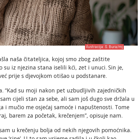
ilustracija: S. Bura/mj
šla naša čitateljica, kojoj smo zbog zaštite
su iz njezina stana iselili kći, zet i unuci. Sin je,
eć prije s djevojkom otišao u podstanare.
 “Kad su moji nakon pet uzbudljivih zajedničkih
 sam cijeli stan za sebe, ali sam još dugo sve držala u
uga i mučio me osjećaj samoće i napuštenosti. Tome
raj, barem za početak, krečenjem”, opisuje nam.
sam u krečenju bolja od nekih njegovih pomoćnika.
ove ‘sine’. U to sam vrijeme radila i u školi kao