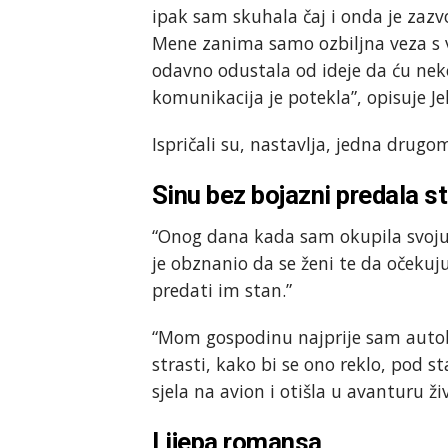
ipak sam skuhala čaj i onda je zazv
Mene zanima samo ozbiljna veza s
odavno odustala od ideje da ću neko
komunikacija je potekla”, opisuje J
Ispričali su, nastavlja, jedna drug
Sinu bez bojazni predala s
“Onog dana kada sam okupila svoju 
je obznanio da se ženi te da očekuju
predati im stan.”
“Mom gospodinu najprije sam autobu
strasti, kako bi se ono reklo, pod
sjela na avion i otišla u avanturu ži
Lijepa romansa