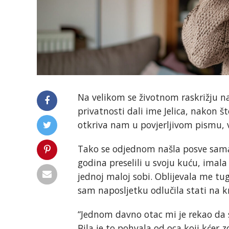
Na velikom se životnom raskrižju na
privatnosti dali ime Jelica, nakon što 
otkriva nam u povjerljivom pismu, v
Tako se odjednom našla posve sama.
godina preselili u svoju kuću, imala
jednoj maloj sobi. Oblijevala me t
sam naposljetku odlučila stati na k
“Jednom davno otac mi je rekao da 
Bila je to pohvala od oca koji kćer z