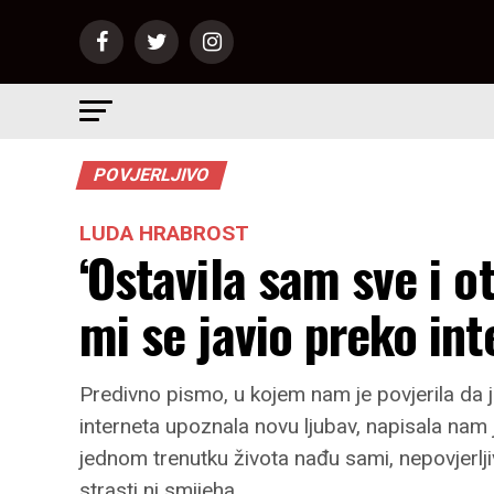
POVJERLJIVO
LUDA HRABROST
‘Ostavila sam sve i ot
mi se javio preko int
Predivno pismo, u kojem nam je povjerila da
interneta upoznala novu ljubav, napisala nam j
jednom trenutku života nađu sami, nepovjerlji
strasti ni smijeha.