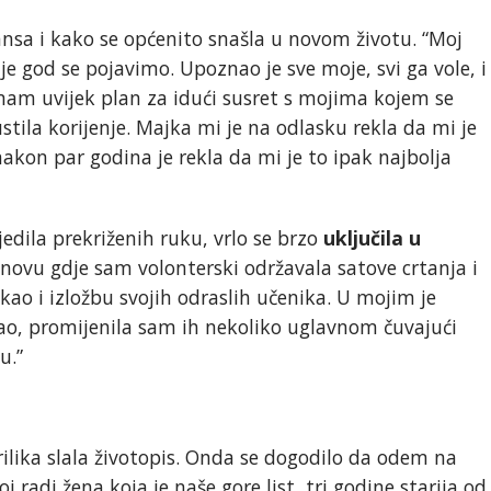
nsa i kako se općenito snašla u novom životu. “Moj
e god se pojavimo. Upoznao je sve moje, svi ga vole, i
 Imam uvijek plan za idući susret s mojima kojem se
ustila korijenje. Majka mi je na odlasku rekla da mi je
nakon par godina je rekla da mi je to ipak najbolja
jedila prekriženih ruku, vrlo se brzo
uključila u
novu gdje sam volonterski održavala satove crtanja i
kao i izložbu svojih odraslih učenika. U mojim je
o, promijenila sam ih nekoliko uglavnom čuvajući
u.”
ilika slala životopis. Onda se dogodilo da odem na
 radi žena koja je naše gore list, tri godine starija od