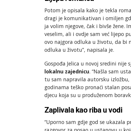
Potom je opisala kako je tekla roma
dragi je komunikativan i omiljen gdj
ja volim njegove, čak i bivše žene.
veselim, ali i ovdje sam već lijepo p
ovo najgora odluka u životu, da bi 
odluka u životu”, napisala je.
Gospođa Jelica u novoj sredini nije s
lokalnu zajednicu
. “Našla sam usta
tu sam napravila autorsku izložbu, 
godinama teško pronaći stalan posa
djecu koja su u produženom boravk
Zaplivala kao riba u vodi
“Uporno sam gdje god se ukazala pr
razgovor za posao u ustanovu u kojoj