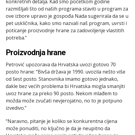
konkretnih detalja. Kad smo početkom godine
razmišljali što od naših programa staviti u program za
ove izbore upravo je gospođa Nada sugerirala da se u
pet uskličnika, kako smo nazvali naš program, uvrsti i
poticanje proizvodnje hrane za zadovoljenje vlastitih
potreba.”
Proizvodnja hrane
Petrović upozorava da Hrvatska uvozi gotovo 70
posto hrane: “Bivša država je 1990. uvozila nešto više
od šest posto. Stanovnika imamo gotovo jednako,
dakle bez većih problema bi Hrvatska mogla smanjiti
uvoz hrane za preko 90 posto. Nekom mlađem to
možda može zvučati nevjerojatno, no to je potpuno
izvedivo.”
“Naravno, pitanje je koliko se konkurentna cijena
može ponuditi, no ključno je da je neupitno da