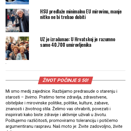
HSU predlaže minimalnu EU mirovinu, manje
nitko ne bi trebao dobiti
UZ je izračunao: U Hrvatskoj je razumno
samo 40.700 umirovljenika
.
ŽIVOT POČINJE S 50!
Mi smo medij zajednice. Razbijamo predrasude o starenju i
starosti – živimo. Pratimo teme zdravlja, zdravstvene,
obiteljske i mirovinske politike, politike, kulture, zabave,
znanosti i životnog stila. Želimo vas ohrabriti, povezati i
inspirirati kako biste zdravije i aktivnije uživali u životu.
Poštujemo različitosti, promoviramo toleranciju i potičemo
argumentiranu raspravu. Naš moto je: Živite zadovoljno, živite