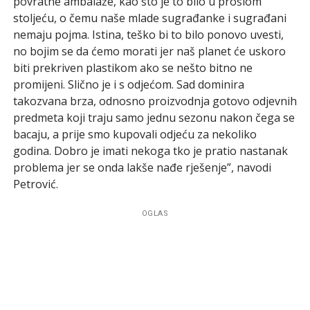
povratne ambalaže, kao što je to bilo u prošlom
stoljeću, o čemu naše mlade sugrađanke i sugrađani
nemaju pojma. Istina, teško bi to bilo ponovo uvesti,
no bojim se da ćemo morati jer naš planet će uskoro
biti prekriven plastikom ako se nešto bitno ne
promijeni. Slično je i s odjećom. Sad dominira
takozvana brza, odnosno proizvodnja gotovo odjevnih
predmeta koji traju samo jednu sezonu nakon čega se
bacaju, a prije smo kupovali odjeću za nekoliko
godina. Dobro je imati nekoga tko je pratio nastanak
problema jer se onda lakše nađe rješenje”, navodi
Petrović.
OGLAS