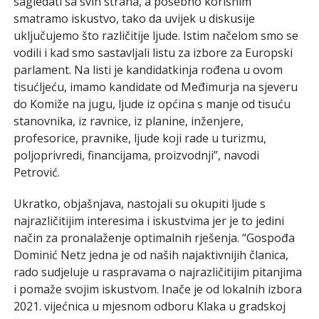
sagledati sa svih strana, a posebno korisnim
smatramo iskustvo, tako da uvijek u diskusije
uključujemo što različitije ljude. Istim načelom smo se
vodili i kad smo sastavljali listu za izbore za Europski
parlament. Na listi je kandidatkinja rođena u ovom
tisućljeću, imamo kandidate od Međimurja na sjeveru
do Komiže na jugu, ljude iz općina s manje od tisuću
stanovnika, iz ravnice, iz planine, inženjere,
profesorice, pravnike, ljude koji rade u turizmu,
poljoprivredi, financijama, proizvodnji”, navodi
Petrović.
Ukratko, objašnjava, nastojali su okupiti ljude s
najrazličitijim interesima i iskustvima jer je to jedini
način za pronalaženje optimalnih rješenja. “Gospođa
Dominić Netz jedna je od naših najaktivnijih članica,
rado sudjeluje u raspravama o najrazličitijim pitanjima
i pomaže svojim iskustvom. Inače je od lokalnih izbora
2021. vijećnica u mjesnom odboru Klaka u gradskoj