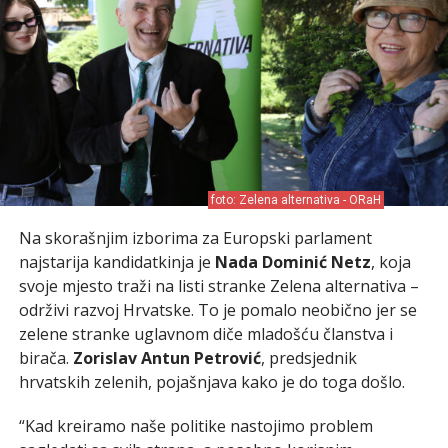
foto: Zelena alternativa - ORaH
Na skorašnjim izborima za Europski parlament
najstarija kandidatkinja je
Nada Dominić Netz
, koja
svoje mjesto traži na listi stranke Zelena alternativa –
održivi razvoj Hrvatske. To je pomalo neobično jer se
zelene stranke uglavnom diče mladošću članstva i
birača.
Zorislav Antun Petrović
, predsjednik
hrvatskih zelenih, pojašnjava kako je do toga došlo.
“Kad kreiramo naše politike nastojimo problem