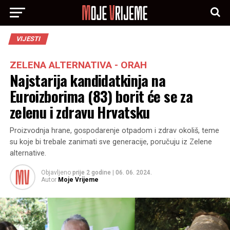
VIJESTI
ZELENA ALTERNATIVA - ORAH
Najstarija kandidatkinja na
Euroizborima (83) borit će se za
zelenu i zdravu Hrvatsku
Proizvodnja hrane, gospodarenje otpadom i zdrav okoliš, teme
su koje bi trebale zanimati sve generacije, poručuju iz Zelene
alternative.
Objavljeno
prije 2 godine
|
06. 06. 2024.
Autor
Moje Vrijeme