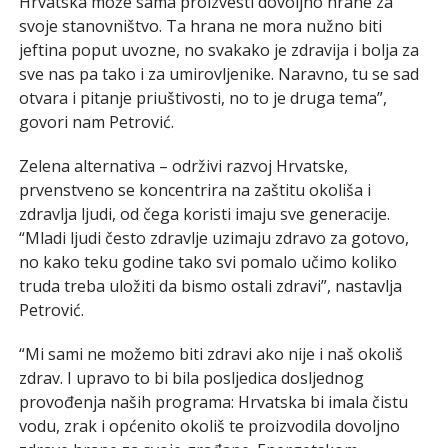
Hrvatska može sama proizvesti dovoljno hrane za
svoje stanovništvo. Ta hrana ne mora nužno biti
jeftina poput uvozne, no svakako je zdravija i bolja za
sve nas pa tako i za umirovljenike. Naravno, tu se sad
otvara i pitanje priuštivosti, no to je druga tema”,
govori nam Petrović.
Zelena alternativa – održivi razvoj Hrvatske,
prvenstveno se koncentrira na zaštitu okoliša i
zdravlja ljudi, od čega koristi imaju sve generacije.
“Mladi ljudi često zdravlje uzimaju zdravo za gotovo,
no kako teku godine tako svi pomalo učimo koliko
truda treba uložiti da bismo ostali zdravi”, nastavlja
Petrović.
“Mi sami ne možemo biti zdravi ako nije i naš okoliš
zdrav. I upravo to bi bila posljedica dosljednog
provođenja naših programa: Hrvatska bi imala čistu
vodu, zrak i općenito okoliš te proizvodila dovoljno