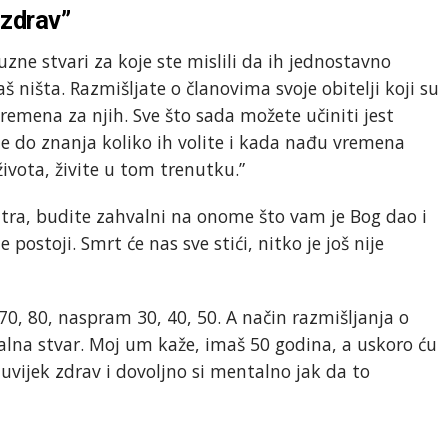
 zdrav”
uzne stvari za koje ste mislili da ih jednostavno
ništa. Razmišljate o članovima svoje obitelji koji su
 vremena za njih. Sve što sada možete učiniti jest
ate do znanja koliko ih volite i kada nađu vremena
života, živite u tom trenutku.”
utra, budite zahvalni na onome što vam je Bog dao i
ostoji. Smrt će nas sve stići, nitko je još nije
0, 70, 80, naspram 30, 40, 50. A način razmišljanja o
alna stvar. Moj um kaže, imaš 50 godina, a uskoro ću
š uvijek zdrav i dovoljno si mentalno jak da to