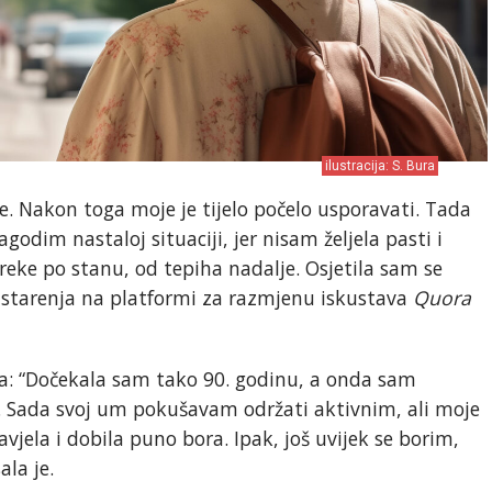
ilustracija: S. Bura
ne. Nakon toga moje je tijelo počelo usporavati. Tada
godim nastaloj situaciji, jer nisam željela pasti i
eke po stanu, od tepiha nadalje. Osjetila sam se
u starenja na platformi za razmjenu iskustava
Quora
: “Dočekala sam tako 90. godinu, a onda sam
u. Sada svoj um pokušavam održati aktivnim, ali moje
vjela i dobila puno bora. Ipak, još uvijek se borim,
la je.