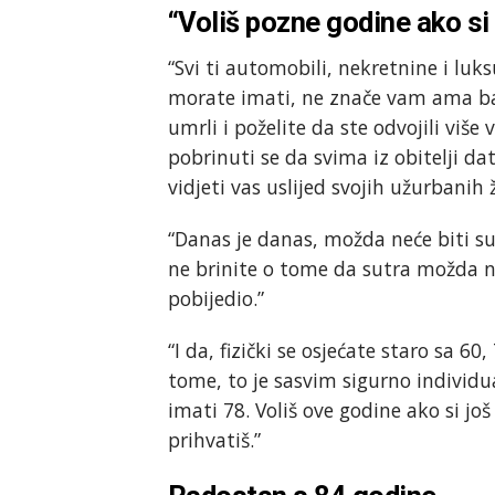
“Voliš pozne godine ako si
“Svi ti automobili, nekretnine i luks
morate imati, ne znače vam ama baš 
umrli i poželite da ste odvojili više
pobrinuti se da svima iz obitelji d
vidjeti vas uslijed svojih užurbanih 
“Danas je danas, možda neće biti s
ne brinite o tome da sutra možda ne p
pobijedio.”
“I da, fizički se osjećate staro sa 6
tome, to je sasvim sigurno individu
imati 78. Voliš ove godine ako si jo
prihvatiš.”