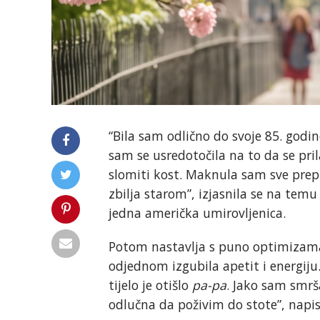
“Bila sam odlično do svoje 85. godi
sam se usredotočila na to da se prila
slomiti kost. Maknula sam sve prepr
zbilja starom”, izjasnila se na tem
jedna američka umirovljenica.
Potom nastavlja s puno optimizama
odjednom izgubila apetit i energij
tijelo je otišlo
pa-pa
. Jako sam smrša
odlučna da poživim do stote”, napisa