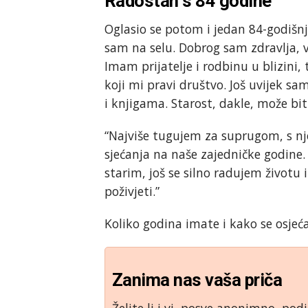
Radostan s 84 godine
Oglasio se potom i jedan 84-godišnji
sam na selu. Dobrog sam zdravlja, v
Imam prijatelje i rodbinu u blizini,
koji mi pravi društvo. Još uvijek s
i knjigama. Starost, dakle, može biti
“Najviše tugujem za suprugom, s n
sjećanja na naše zajedničke godine
starim, još se silno radujem životu 
poživjeti.”
Koliko godina imate i kako se osjeć
Zanima nas vaša priča
Želite li i vi, posve anonimno, podi