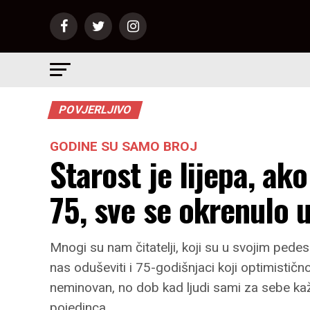
POVJERLJIVO
GODINE SU SAMO BROJ
Starost je lijepa, ak
75, sve se okrenulo 
Mnogi su nam čitatelji, koji su u svojim pedes
nas oduševiti i 75-godišnjaci koji optimističn
neminovan, no dob kad ljudi sami za sebe kažu
pojedinca.