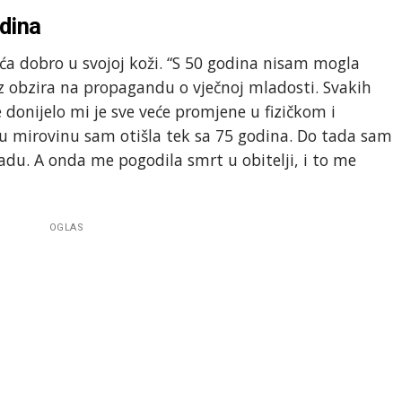
odina
jeća dobro u svojoj koži. “S 50 godina nisam mogla
ez obzira na propagandu o vječnoj mladosti. Svakih
donijelo mi je sve veće promjene u fizičkom i
u mirovinu sam otišla tek sa 75 godina. Do tada sam
radu. A onda me pogodila smrt u obitelji, i to me
OGLAS