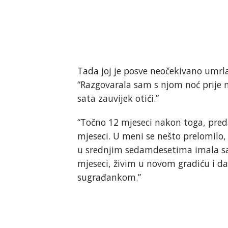
Tada joj je posve neočekivano umrla 
“Razgovarala sam s njom noć prije n
sata zauvijek otići.”
“Točno 12 mjeseci nakon toga, pred
mjeseci. U meni se nešto prelomilo,
u srednjim sedamdesetima imala sam 
mjeseci, živim u novom gradiću i d
sugrađankom.”