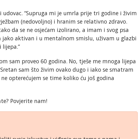
 udovac. “Supruga mi je umrla prije tri godine i živim
ježbam (nedovoljno) i hranim se relativno zdravo.
 tako da se ne osjećam izolirano, a imam i svog psa
am jako aktivan i u mentalnom smislu, uživam u glazbi
 lijepa.”
jom sam proveo 60 godina. No, tješe me mnoga lijepa
. Sretan sam što živim ovako dugo i iako se smatram
i ne opterećujem se time koliko ću još godina
ate? Povjerite nam!
jeliti svoje iskustvo i viđenje ove teme s nama i